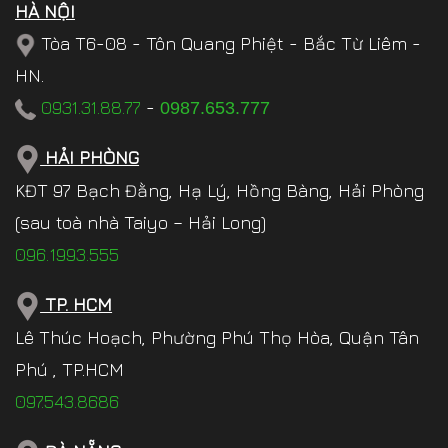
HÀ NỘI
Tòa T6-08 - Tôn Quang Phiệt - Bắc Từ Liêm -
HN.
0931.31.88.77
-
0987.653.777
HẢI PHÒNG
KĐT 97 Bạch Đằng, Hạ Lý, Hồng Bàng, Hải Phòng
(sau toà nhà Taiyo – Hải Long)
096.1993.555
TP. HCM
Lê Thúc Hoạch, Phường Phú Thọ Hòa, Quận Tân
Phú , TP.HCM
097.543.8686