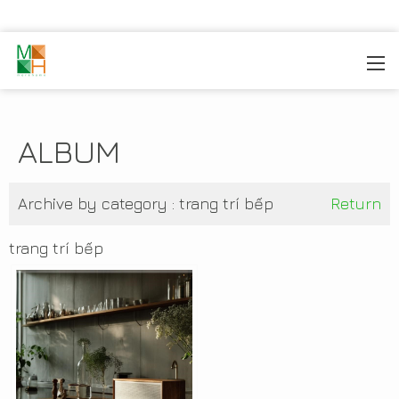
MOREHOME
/
THIẾT KẾ NỘI THẤT
/
MẤU NỘI THẤT
ĐẸP
ALBUM
Archive by category :
trang trí bếp
Return
trang trí bếp