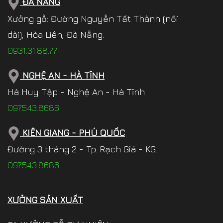
ĐÀ NẴNG
Xưởng gỗ: Đường Nguyễn Tất Thành (nối
dài), Hòa Liên, Đà Nẵng.
0931.31.88.77
NGHỆ AN - HÀ TĨNH
Hà Huy Tập - Nghệ An - Hà Tĩnh
097.543.8686
KIÊN GIANG - PHÚ QUỐC
Đường 3 tháng 2 - Tp. Rạch Giá - KG.
097.543.8686
XƯỞNG SẢN XUẤT