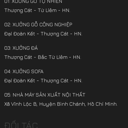
01: XƯỞNG GỖ TỰ NHIÊN
Thượng Cát - Từ Liêm - HN.
02: XƯỞNG GỖ CÔNG NGHIỆP
Đại Đoàn Kết - Thượng Cát - HN.
03: XƯỞNG ĐÁ
Thượng Cát - Bắc Từ Liêm - HN.
04: XƯỞNG SOFA
Đại Đoàn Kết - Thượng Cát - HN.
05: NHÀ MÁY SẢN XUẤT NỘI THẤT
Xã Vĩnh Lộc B, Huyện Bình Chánh, Hồ Chí Minh.
ĐỐI TÁC