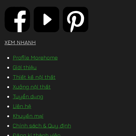
XEM NHANH
Profile Morehome
Giới thiệu
Thiết kế nội thất
Xưởng nội thất
Tuyển dụng
Liên hệ
Khuyến mại
Chính sách & Quy định
Đăng kí thành viên