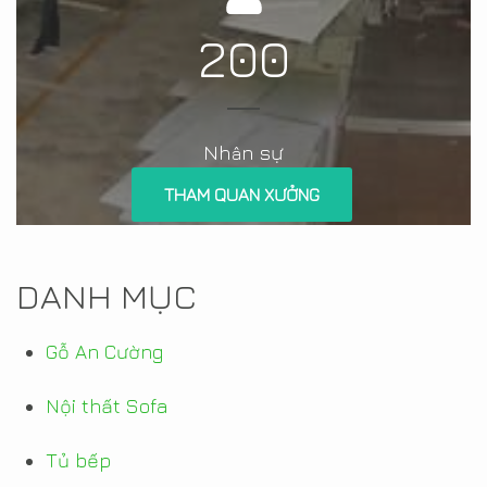
200
Nh
n sự
â
THAM QUAN XƯỞNG
DANH MỤC
Gỗ An Cường
Nội thất Sofa
Tủ bếp