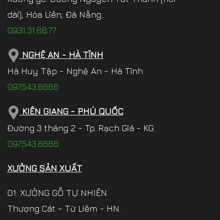
dài), Hòa Liên, Đà Nẵng.
0931.31.88.77
NGHỆ AN - HÀ TĨNH
Hà Huy Tập - Nghệ An - Hà Tĩnh
097.543.8686
KIÊN GIANG - PHÚ QUỐC
Đường 3 tháng 2 - Tp. Rạch Giá - KG.
097.543.8686
XƯỞNG SẢN XUẤT
01: XƯỞNG GỖ TỰ NHIÊN
Thượng Cát - Từ Liêm - HN.