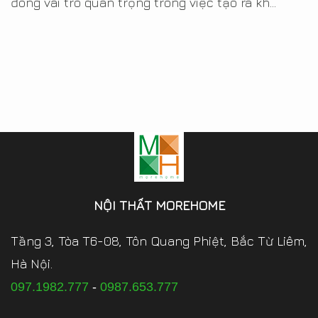
đóng vai trò quan trọng trong việc tạo ra kh...
NỘI THẤT MOREHOME
Tầng 3, Tòa T6-08, Tôn Quang Phiệt, Bắc Từ Liêm,
Hà Nội.
097.1982.777
-
0987.653.777