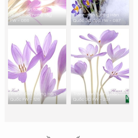
Tranh dán tường Hàn
Quốc hoa nghệ tây
Tranh dán tường Hàn
FW - 066
Quốc 3D đẹp FW - 087
Tranh dán tường Hàn
Tranh dán tường Hàn
Quốc FW - 126
Quốc 3D FW - 201