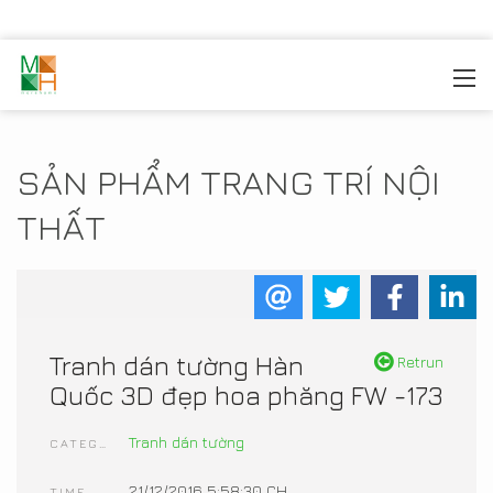
MOREHOME
/
TRANG TRÍ NỘI THẤT
/
SẢN PHẨM NỘI
THẤT
SẢN PHẨM TRANG TRÍ NỘI
THẤT
Tranh dán tường Hàn
Retrun
Quốc 3D đẹp hoa phăng FW -173
Tranh dán tường
CATEGORIES
21/12/2016 5:58:30 CH
TIME