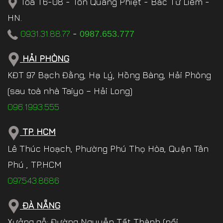
Tòa T6-08 - Tôn Quang Phiệt - Bắc Từ Liêm -
HN.
0931.31.88.77
-
0987.653.777
HẢI PHÒNG
KĐT 97 Bạch Đằng, Hạ Lý, Hồng Bàng, Hải Phòng
(sau toà nhà Taiyo – Hải Long)
096.1993.555
TP. HCM
Lê Thúc Hoạch, Phường Phú Thọ Hòa, Quận Tân
Phú , TP.HCM
097.543.8686
ĐÀ NẴNG
Xưởng gỗ: Đường Nguyễn Tất Thành (nối