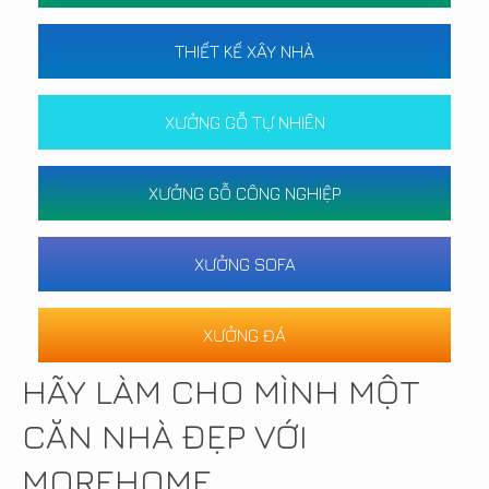
THIẾT KẾ XÂY NHÀ
XƯỞNG GỖ TỰ NHIÊN
XƯỞNG GỖ CÔNG NGHIỆP
XƯỞNG SOFA
XƯỞNG ĐÁ
HÃY LÀM CHO MÌNH MỘT
CĂN NHÀ ĐẸP VỚI
MOREHOME