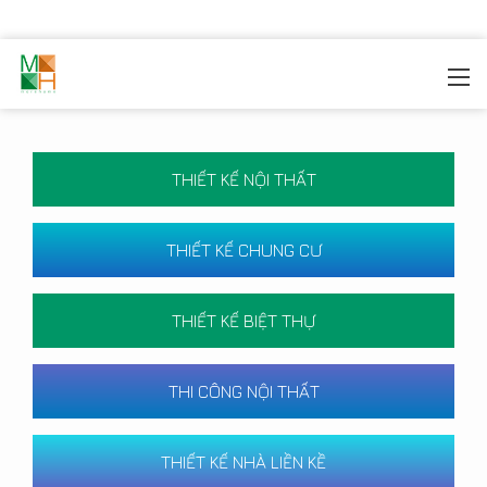
MOREHOME
/
CÔNG TRÌNH
THIẾT KẾ NỘI THẤT
THIẾT KẾ CHUNG CƯ
THIẾT KẾ BIỆT THỰ
THI CÔNG NỘI THẤT
THIẾT KẾ NHÀ LIỀN KỀ