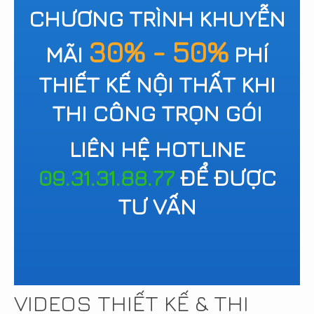
CHƯƠNG TRÌNH KHUYỄN
30% - 50%
MÃI
PHÍ
THIẾT KẾ NỘI THẤT KHI
THI CÔNG TRỌN GÓI
LIÊN HỆ HOTLINE
09.31.31.88.77
ĐỂ ĐƯỢC
TƯ VẤN
VIDEOS THIẾT KẾ & THI