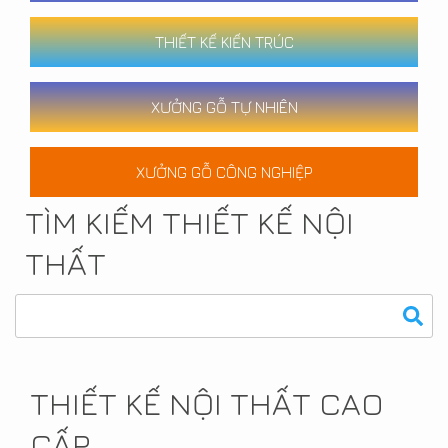
THIẾT KẾ KIẾN TRÚC
XƯỞNG GỖ TỰ NHIÊN
XƯỞNG GỖ CÔNG NGHIỆP
TÌM KIẾM THIẾT KẾ NỘI
THẤT
THIẾT KẾ NỘI THẤT CAO
CẤP