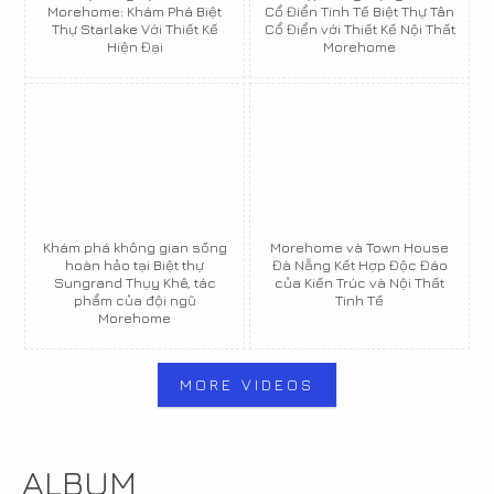
Morehome: Khám Phá Biệt
Cổ Điển Tinh Tế Biệt Thự Tân
Thự Starlake Với Thiết Kế
Cổ Điển với Thiết Kế Nội Thất
Hiện Đại
Morehome
Khám phá không gian sống
Morehome và Town House
hoàn hảo tại Biệt thự
Đà Nẵng Kết Hợp Độc Đáo
Sungrand Thụy Khê, tác
của Kiến Trúc và Nội Thất
phẩm của đội ngũ
Tinh Tế
Morehome
MORE VIDEOS
ALBUM