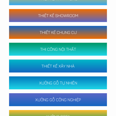
THIẾT KẾ SHOWROOM
THIẾT KẾ CHUNG CƯ
THI CÔNG NỘI THẤT
THIẾT KẾ XÂY NHÀ
XƯỞNG GỖ TỰ NHIÊN
XƯỞNG GỖ CÔNG NGHIỆP