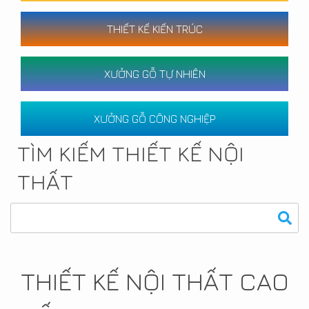
THIẾT KẾ KIẾN TRÚC
XƯỞNG GỖ TỰ NHIÊN
XƯỞNG GỖ CÔNG NGHIỆP
TÌM KIẾM THIẾT KẾ NỘI
THẤT
THIẾT KẾ NỘI THẤT CAO