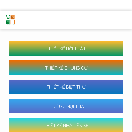
MOREHOME
/
CÔNG TRÌNH
THIẾT KẾ NỘI THẤT
THIẾT KẾ CHUNG CƯ
THIẾT KẾ BIỆT THỰ
THI CÔNG NỘI THẤT
THIẾT KẾ NHÀ LIỀN KỀ