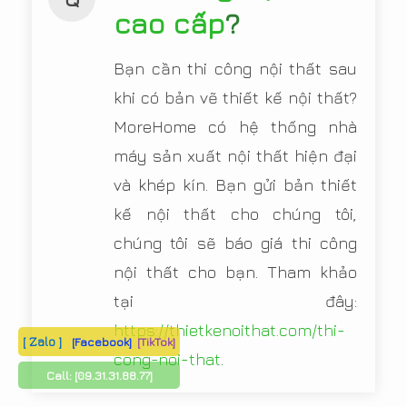
cao cấp
?
Bạn cần thi công nội thất sau
khi có bản vẽ thiết kế nội thất?
MoreHome có hệ thống nhà
máy sản xuất nội thất hiện đại
và khép kín. Bạn gửi bản thiết
kế nội thất cho chúng tôi,
chúng tôi sẽ báo giá thi công
nội thất cho bạn. Tham khảo
tại đây:
https://thietkenoithat.com/thi-
[ Zalo ]
[Facebook]
[TikTok]
cong-noi-that
.
Call:
[09.31.31.88.77]