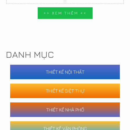
>> XEM THÊM <<
DANH MỤC
THIẾT KẾ NỘI THẤT
THIẾT KẾ BIỆT THỰ
THIẾT KẾ NHÀ PHỐ
THIẾT KẾ VĂN PHÒNG