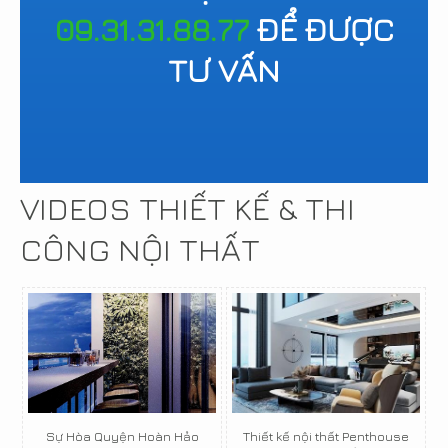
09.31.31.88.77
ĐỂ ĐƯỢC
TƯ VẤN
VIDEOS THIẾT KẾ & THI
CÔNG NỘI THẤT
Sự Hòa Quyện Hoàn Hảo
Thiết kế nội thất Penthouse