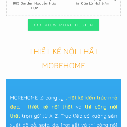
IRIS Garden Nguyễn Hưu
tại Cửa Lò, Nghệ An
Dực
>>> VIEW MORE DESIGN
THIẾT KẾ NỘI THẤT
MOREHOME
MOREHOME là công ty
thiết kế kiến trúc nhà
đẹp
,
thiết kế nội thất
và
thi công nội
thất
trọn gói từ A-Z. Trực tiếp có xưởng sản
xuất đồ gỗ, sofa, đá, inox sắt và thi công nội