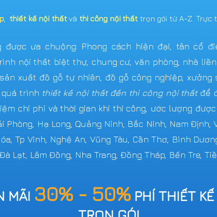
ẹp
,
thiết kế nội thất
và
thi công nội thất
trọn gói từ A-Z. Trực 
được ưa chuộng: Phong cách hiện đại, tân cổ điển,
ình nội thất biệt thự, chung cư, văn phòng, nhà liề
n xuất đồ gỗ tự nhiên, đồ gỗ công nghiệp, xưởng s
 quá trình
thiết kế nội thất đến thi công nội thất
để đ
iệm chi phí và thời gian khi thi công, ước lượng đượ
Hải Phòng, Hạ Long, Quảng Ninh, Bắc Ninh, Nam Định,
 Hóa, Tp Vinh, Nghệ An, Vũng Tàu, Cần Thơ, Bình Dươn
 Đà Lạt, Lâm Đồng, Nha Trang, Đồng Tháp, Bến Tre, Tiề
30% - 50%
N MÃI
PHÍ THIẾT KẾ
TRỌN GÓI