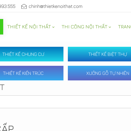
993.555
chinh@thietkenoithat.com
THIẾT KẾ NỘI THẤT
THI CÔNG NỘI THẤT
TRAN
THIẾT KẾ CHUNG CƯ
THIẾT KẾ BIỆT THỰ
THIẾT KẾ KIẾN TRÚC
XƯỞNG GỖ TỰ NHIÊN
ẤT
CẤP