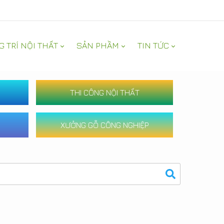
G TRÍ NỘI THẤT
SẢN PHẦM
TIN TỨC
THI CÔNG NỘI THẤT
XƯỞNG GỖ CÔNG NGHIỆP