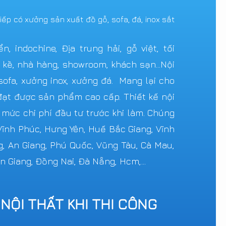
tiếp có xưởng sản xuất đồ gỗ, sofa, đá, inox sắt
 indochine, Địa trung hải, gỗ việt, tối
n kề, nhà hàng, showroom, khách sạn...Nội
ofa, xưởng inox, xưởng đá. Mang lại cho
ạt được sản phẩm cao cấp. Thiết kế nội
c mức chi phí đầu tư trước khi làm. Chúng
 Vĩnh Phúc, Hưng Yên, Huế Bắc Giang, Vĩnh
g, An Giang, Phú Quốc, Vũng Tàu, Cà Mau,
n Giang, Đồng Nai, Đà Nẵng, Hcm,...
 NỘI THẤT KHI THI CÔNG