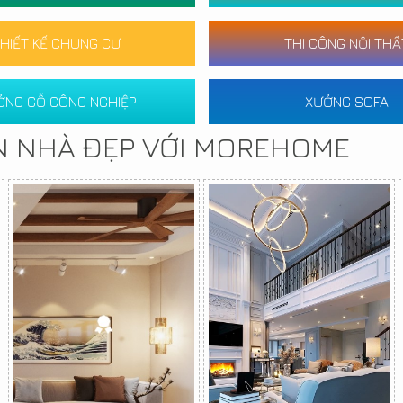
HIẾT KẾ CHUNG CƯ
THI CÔNG NỘI THẤ
ỞNG GỖ CÔNG NGHIỆP
XƯỞNG SOFA
N NHÀ ĐẸP VỚI MOREHOME