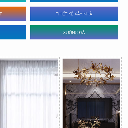
T
THIẾT KẾ XÂY NHÀ
XƯỞNG ĐÁ