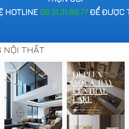
HỆ HOTLINE
09.31.31.88.77
ĐỂ ĐƯỢC 
G NỘI THẤT