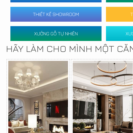
THIẾT KẾ SHOWROOM
T
XƯỞNG GỖ TỰ NHIÊN
XƯ
HÃY LÀM CHO MÌNH MỘT CĂ