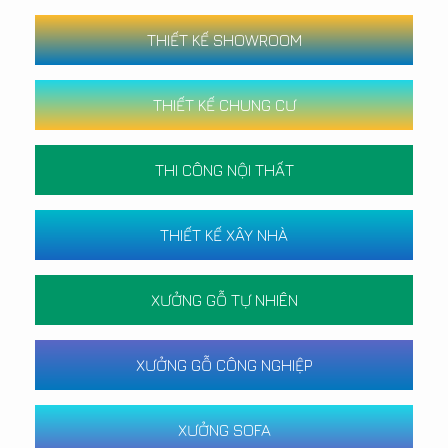
THIẾT KẾ SHOWROOM
THIẾT KẾ CHUNG CƯ
THI CÔNG NỘI THẤT
THIẾT KẾ XÂY NHÀ
XƯỞNG GỖ TỰ NHIÊN
XƯỞNG GỖ CÔNG NGHIỆP
XƯỞNG SOFA