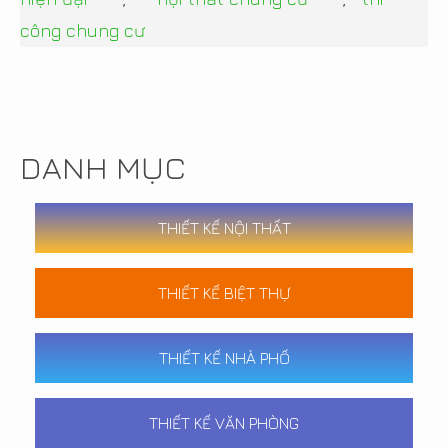
công chung cư
DANH MỤC
THIẾT KẾ NỘI THẤT
THIẾT KẾ BIỆT THỰ
THIẾT KẾ NHÀ PHỐ
THIẾT KẾ VĂN PHÒNG