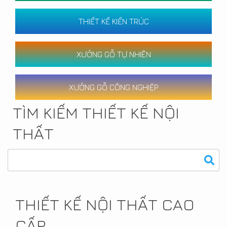
THIẾT KẾ KIẾN TRÚC
XƯỞNG GỖ TỰ NHIÊN
XƯỞNG GỖ CÔNG NGHIỆP
TÌM KIẾM THIẾT KẾ NỘI
THẤT
THIẾT KẾ NỘI THẤT CAO
CẤP