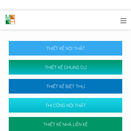
MOREHOME
/
CÔNG TRÌNH
THIẾT KẾ NỘI THẤT
THIẾT KẾ CHUNG CƯ
THIẾT KẾ BIỆT THỰ
THI CÔNG NỘI THẤT
THIẾT KẾ NHÀ LIỀN KỀ