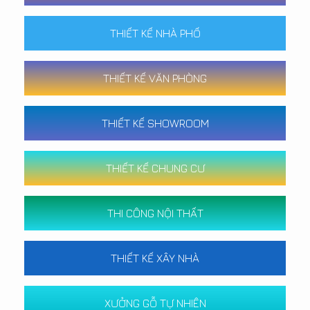
THIẾT KẾ NHÀ PHỐ
THIẾT KẾ VĂN PHÒNG
THIẾT KẾ SHOWROOM
THIẾT KẾ CHUNG CƯ
THI CÔNG NỘI THẤT
THIẾT KẾ XÂY NHÀ
XƯỞNG GỖ TỰ NHIÊN