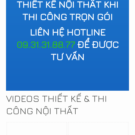
THIẾT KẾ NỘI THẤT KHI
THI CÔNG TRỌN GÓI
LIÊN HỆ HOTLINE
09.31.31.88.77
ĐỂ ĐƯỢC
TƯ VẤN
VIDEOS THIẾT KẾ & THI
CÔNG NỘI THẤT