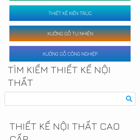
THIẾT KẾ KIẾN TRÚC
XƯỞNG GỖ TỰ NHIÊN
XƯỞNG GỖ CÔNG NGHIỆP
TÌM KIẾM THIẾT KẾ NỘI
THẤT
THIẾT KẾ NỘI THẤT CAO
CẤP