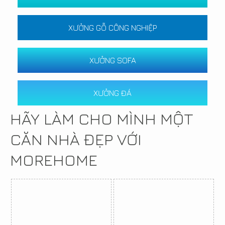
XƯỞNG GỖ CÔNG NGHIỆP
XƯỞNG SOFA
XƯỞNG ĐÁ
HÃY LÀM CHO MÌNH MỘT
CĂN NHÀ ĐẸP VỚI
MOREHOME