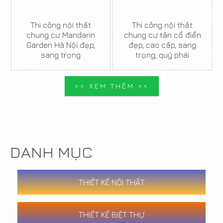
Thi công nội thất
Thi công nội thất
chung cư Mandarin
chung cư tân cổ điển
Garden Hà Nội đẹp,
đẹp, cao cấp, sang
sang trọng
trọng, quý phái
>> XEM THÊM <<
DANH MỤC
THIẾT KẾ NỘI THẤT
THIẾT KẾ BIỆT THỰ