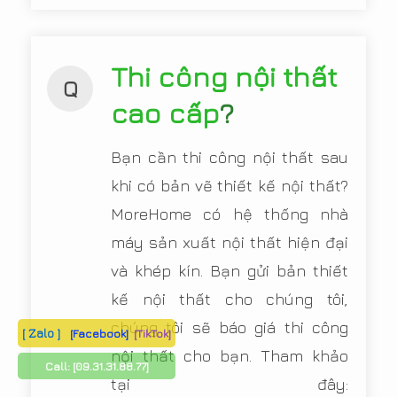
Thi công nội thất
Q
cao cấp
?
Bạn cần thi công nội thất sau
khi có bản vẽ thiết kế nội thất?
MoreHome có hệ thống nhà
máy sản xuất nội thất hiện đại
và khép kín. Bạn gửi bản thiết
kế nội thất cho chúng tôi,
chúng tôi sẽ báo giá thi công
[ Zalo ]
[Facebook]
[TikTok]
nội thất cho bạn. Tham khảo
Call:
[09.31.31.88.77]
tại đây: