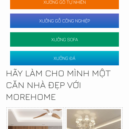
XƯỞNG GỖ TỰ NHIÊN
XƯỞNG GỖ CÔNG NGHIỆP
XƯỞNG SOFA
XƯỞNG ĐÁ
HÃY LÀM CHO MÌNH MỘT
CĂN NHÀ ĐẸP VỚI
MOREHOME