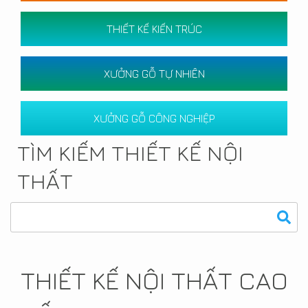
THIẾT KẾ KIẾN TRÚC
XƯỞNG GỖ TỰ NHIÊN
XƯỞNG GỖ CÔNG NGHIỆP
TÌM KIẾM THIẾT KẾ NỘI
THẤT
THIẾT KẾ NỘI THẤT CAO