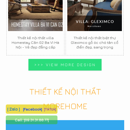
Thiết kế nội thất villa
Thiết kế nội thất biệt thự
Homestay Căn 02 Ba Vì Hà
Gleximco gỗ óc chó tân cổ
Nội - Vẻ đẹp đẳng cấp
điển đẹp, sang trọng
>>> VIEW MORE DESIGN
THIẾT KẾ NỘI THẤT
MOREHOME
[ Zalo ]
[Facebook]
[TikTok]
Call:
[09.31.31.88.77]