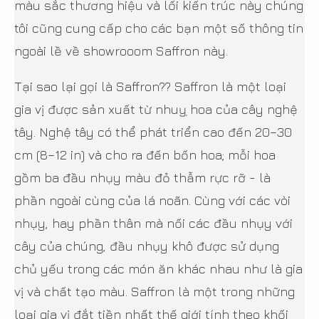
màu sắc thương hiệu và lối kiến trúc này chúng
tôi cũng cung cấp cho các bạn một số thông tin
ngoài lề về showrooom Saffron này.
Tại sao lại gọi là Saffron?? Saffron là một loại
gia vị được sản xuất từ nhuỵ hoa của cây nghệ
tây. Nghệ tây có thể phát triển cao đến 20–30
cm (8–12 in) và cho ra đến bốn hoa; mỗi hoa
gồm ba đầu nhụy màu đỏ thẫm rực rỡ - là
phần ngoài cùng của lá noãn. Cùng với các vòi
nhụy, hay phần thân mà nối các đầu nhụy với
cây của chúng, đầu nhụy khô được sử dụng
chủ yếu trong các món ăn khác nhau như là gia
vị và chất tạo màu. Saffron là một trong những
loại gia vị đắt tiền nhất thế giới tính theo khối