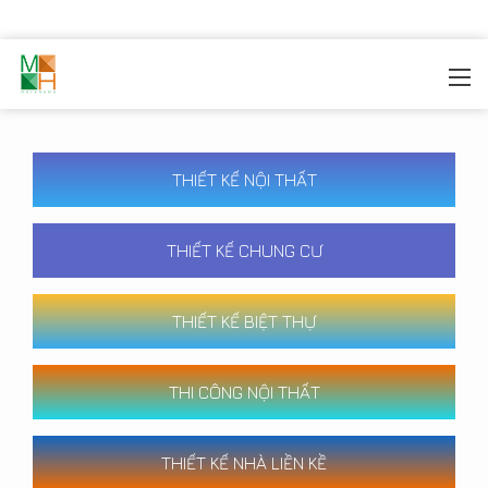
MOREHOME
/
CÔNG TRÌNH
THIẾT KẾ NỘI THẤT
THIẾT KẾ CHUNG CƯ
THIẾT KẾ BIỆT THỰ
THI CÔNG NỘI THẤT
THIẾT KẾ NHÀ LIỀN KỀ