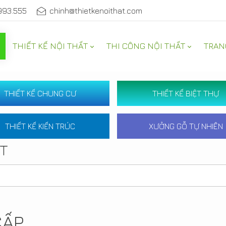
993.555
chinh@thietkenoithat.com
THIẾT KẾ NỘI THẤT
THI CÔNG NỘI THẤT
TRAN
THIẾT KẾ CHUNG CƯ
THIẾT KẾ BIỆT THỰ
THIẾT KẾ KIẾN TRÚC
XƯỞNG GỖ TỰ NHIÊN
ẤT
CẤP