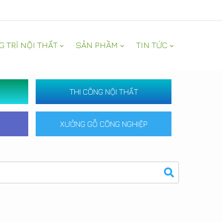
G TRÍ NỘI THẤT
SẢN PHẦM
TIN TỨC
THI CÔNG NỘI THẤT
XƯỞNG GỖ CÔNG NGHIỆP