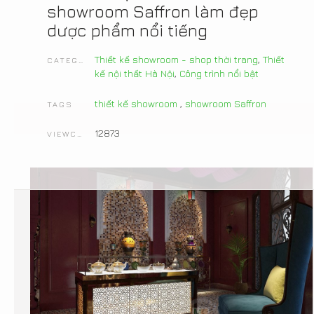
showroom Saffron làm đẹp
dược phẩm nổi tiếng
Thiết kế showroom - shop thời trang
,
Thiết
CATEGORIES
kế nội thất Hà Nội
,
Công trình nổi bật
thiết kế showroom
,
showroom Saffron
TAGS
12873
VIEWCOUNT