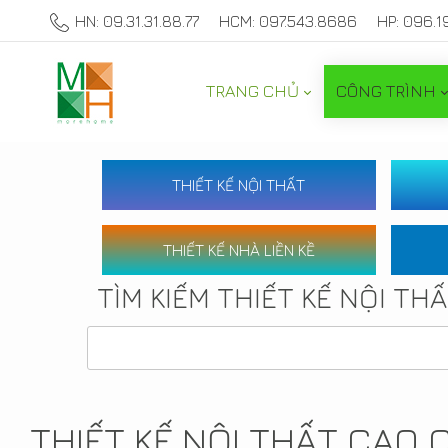
HN: 09.31.31.88.77
HCM: 097.543.8686
HP: 096.1
TRANG CHỦ
CÔNG TRÌNH
THIẾT KẾ NỘI THẤT
THIẾT KẾ NHÀ LIỀN KỀ
TÌM KIẾM THIẾT KẾ NỘI TH
THIẾT KẾ NỘI THẤT CAO 