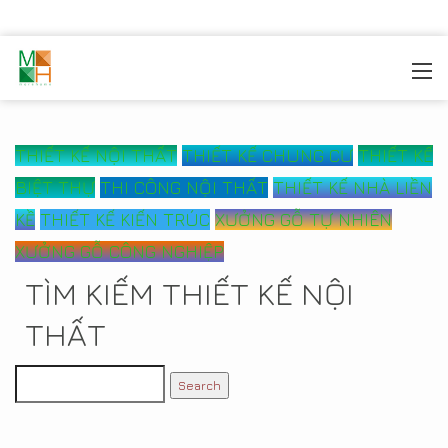
MOREHOME
/
CÔNG TRÌNH
THIẾT KẾ NỘI THẤT
THIẾT KẾ CHUNG CƯ
THIẾT KẾ
BIỆT THỰ
THI CÔNG NỘI THẤT
THIẾT KẾ NHÀ LIỀN
KỀ
THIẾT KẾ KIẾN TRÚC
XƯỞNG GỖ TỰ NHIÊN
XƯỞNG GỖ CÔNG NGHIỆP
TÌM KIẾM THIẾT KẾ NỘI
THẤT