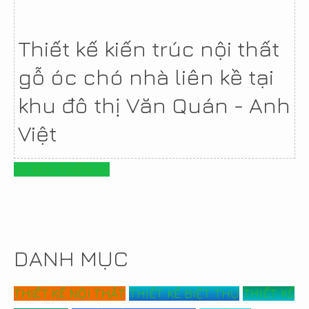
Thiết kế kiến trúc nội thất
gỗ óc chó nhà liên kề tại
khu đô thị Văn Quán - Anh
Việt
>> XEM THÊM <<
DANH MỤC
THIẾT KẾ NỘI THẤT
THIẾT KẾ BIỆT THỰ
THIẾT KẾ