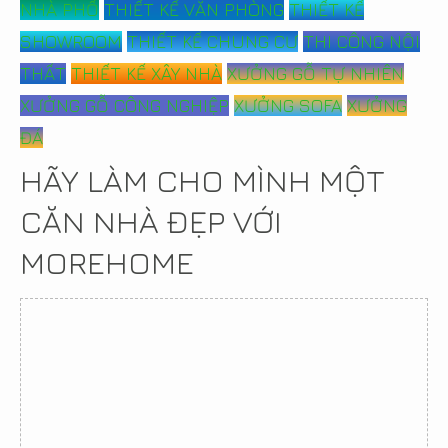
NHÀ PHỐ
THIẾT KẾ VĂN PHÒNG
THIẾT KẾ
SHOWROOM
THIẾT KẾ CHUNG CƯ
THI CÔNG NỘI
THẤT
THIẾT KẾ XÂY NHÀ
XƯỞNG GỖ TỰ NHIÊN
XƯỞNG GỖ CÔNG NGHIỆP
XƯỞNG SOFA
XƯỞNG
ĐÁ
HÃY LÀM CHO MÌNH MỘT
CĂN NHÀ ĐẸP VỚI
MOREHOME