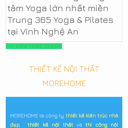
tâm Yoga lớn nhất miền
Trung 365 Yoga & Pilates
tại Vinh Nghệ An
>>> VIEW MORE DESIGN
THIẾT KẾ NỘI THẤT
MOREHOME
MOREHOME là công ty
thiết kế kiến trúc nhà
đẹp
,
thiết kế nội thất
và
thi công nội