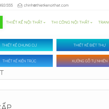
993.555
chinh@thietkenoithat.com
THIẾT KẾ NỘI THẤT
THI CÔNG NỘI THẤT
TRAN
THIẾT KẾ CHUNG CƯ
THIẾT KẾ BIỆT THỰ
THIẾT KẾ KIẾN TRÚC
XƯỞNG GỖ TỰ NHIÊN
ẤT
CẤP