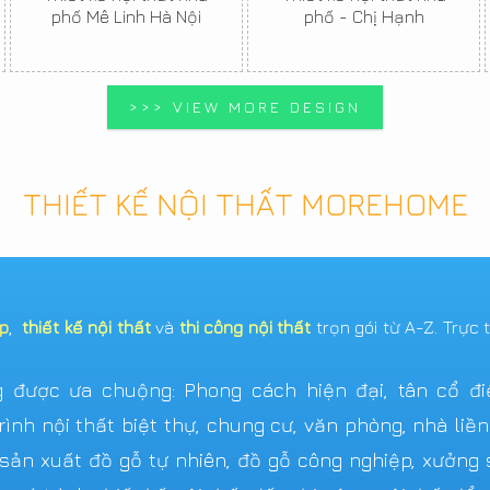
phố Mê Linh Hà Nội
phố - Chị Hạnh
>>> VIEW MORE DESIGN
THIẾT KẾ NỘI THẤT MOREHOME
ẹp
,
thiết kế nội thất
và
thi công nội thất
trọn gói từ A-Z. Trực 
được ưa chuộng: Phong cách hiện đại, tân cổ điển,
ình nội thất biệt thự, chung cư, văn phòng, nhà liề
n xuất đồ gỗ tự nhiên, đồ gỗ công nghiệp, xưởng s