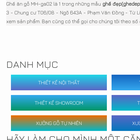
Ghế ăn gỗ MH-ga02 là 1 trong những mẫu
ghế đẹp(ghedep
3 - Chung cư T06/08 - Ngõ 643A - Phạm Văn Đồng - Từ Liê
xem sản phẩm. Bạn cũng có thể gọi cho chúng tôi theo số 
DANH MỤC
THIẾT KẾ NỘI THẤT
THIẾT KẾ SHOWROOM
T
XƯỞNG GỖ TỰ NHIÊN
XƯ
HÃY LÀM CHO MÌNH MỘT CĂ