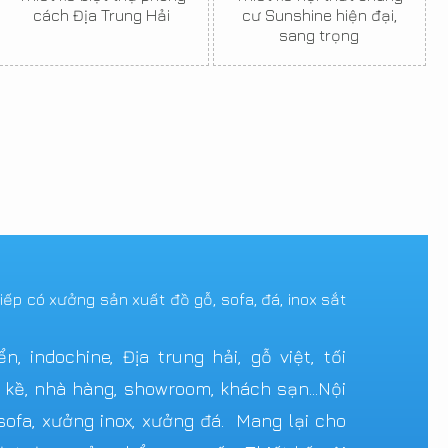
cách Địa Trung Hải
cư Sunshine hiện đại,
sang trọng
tiếp có xưởng sản xuất đồ gỗ, sofa, đá, inox sắt
 indochine, Địa trung hải, gỗ việt, tối
n kề, nhà hàng, showroom, khách sạn...Nội
ofa, xưởng inox, xưởng đá. Mang lại cho