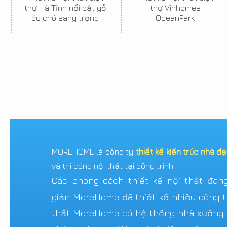
thự Hà Tĩnh nổi bật gỗ
thự Vinhomes
óc chó sang trọng
OceanPark
MOREHOME là công ty
thiết kế kiến trúc nhà đ
và thi công nội thất tại công trình.
Các phong cách thiết kế nội thất đang 
giản..MoreHome đã thiết kế nhiều công tr
thất MoreHome có hệ thống nhà xưởng sả