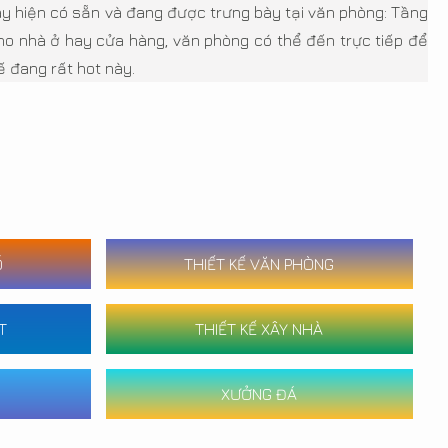
y hiện có sẵn và đang được trưng bày tại văn phòng: Tầng
ho nhà ở hay cửa hàng, văn phòng có thể đến trực tiếp để
 đang rất hot này.
Ố
THIẾT KẾ VĂN PHÒNG
T
THIẾT KẾ XÂY NHÀ
XƯỞNG ĐÁ