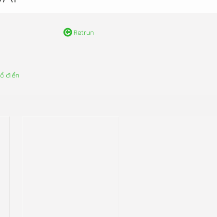
Retrun
cổ điển