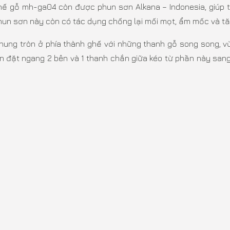
ghế gỗ mh-ga04 còn được phun sơn Alkana – Indonesia, giúp t
 phun sơn này còn có tác dụng chống lại mối mọt, ẩm mốc và tă
hung tròn ở phía thành ghế với những thanh gỗ song song, 
ắn đặt ngang 2 bên và 1 thanh chắn giữa kéo từ phần này san