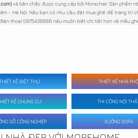
.com)
và bền chắc được cung cấp bởi Morechair. Sản phẩm nà
m - Hà Nội. Nếu bạn có nhu cầu đặt mua ghế để trang trí c
điện thoại 0975438686 nếu muốn biết chi tiết hơn về mẫu ghế
THIẾT KẾ BIỆT THỰ
THIẾT KẾ NHÀ PH
HIẾT KẾ CHUNG CƯ
THI CÔNG NỘI THẤ
ỞNG GỖ CÔNG NGHIỆP
XƯỞNG SOFA
N NHÀ ĐẸP VỚI MOREHOME