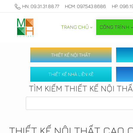
HN: 09.31.31.88.77
HCM: 097.543.8686
HP: 096.1
TRANG CHỦ
CÔNG TRÌNH
THIẾT KẾ NỘI THẤT
THIẾT KẾ NHÀ LIỀN KỀ
TÌM KIẾM THIẾT KẾ NỘI TH
THIẾT KẾ NỘI THẤT CAO 