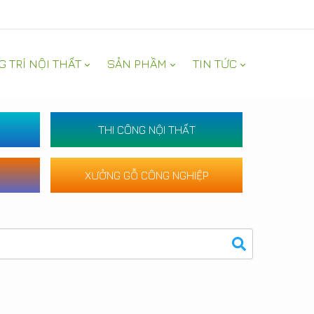
G TRÍ NỘI THẤT
SẢN PHẦM
TIN TỨC
THI CÔNG NỘI THẤT
XƯỞNG GỖ CÔNG NGHIỆP