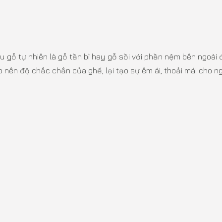
 gỗ tự nhiên là gỗ tần bì hay gỗ sồi với phần nệm bên ngoài 
nên độ chắc chắn của ghế, lại tạo sự êm ái, thoải mái cho n