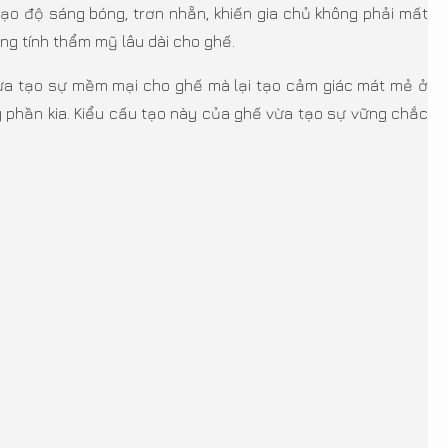
ạo độ sáng bóng, trơn nhẵn, khiến gia chủ không phải mất
ng tính thẩm mỹ lâu dài cho ghế.
vừa tạo sự mềm mại cho ghế mà lại tạo cảm giác mát mẻ ở
g phần kia. Kiểu cấu tạo này của ghế vừa tạo sự vững chắc