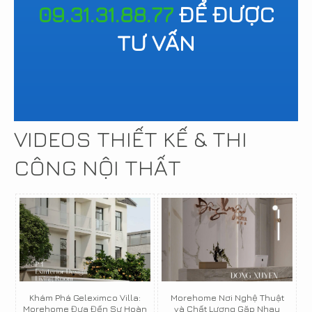
09.31.31.88.77
ĐỂ ĐƯỢC
TƯ VẤN
VIDEOS THIẾT KẾ & THI
CÔNG NỘI THẤT
Khám Phá Geleximco Villa:
Morehome Nơi Nghệ Thuật
Morehome Đưa Đến Sự Hoàn
và Chất Lượng Gặp Nhau