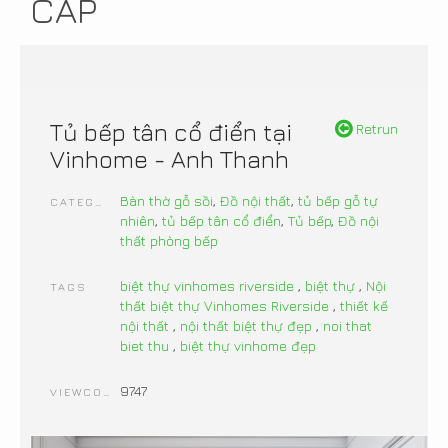
CẤP
Tủ bếp tân cổ điển tại
Retrun
Vinhome - Anh Thanh
Bàn thờ gỗ sồi
,
Đồ nội thất
,
tủ bếp gỗ tự
CATEGORIES
nhiên
,
tủ bếp tân cổ điển
,
Tủ bếp
,
Đồ nội
thất phòng bếp
biệt thự vinhomes riverside
,
biệt thự
,
Nội
TAGS
thất biệt thự Vinhomes Riverside
,
thiết kế
nội thất
,
nội thất biệt thự đẹp
,
noi that
biet thu
,
biệt thự vinhome đẹp
9747
VIEWCOUNT