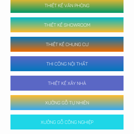
THIẾT KẾ VĂN PHÒNG
THIẾT KẾ SHOWROOM
THIẾT KẾ CHUNG CƯ
THI CÔNG NỘI THẤT
THIẾT KẾ XÂY NHÀ
XƯỞNG GỖ TỰ NHIÊN
XƯỞNG GỖ CÔNG NGHIỆP