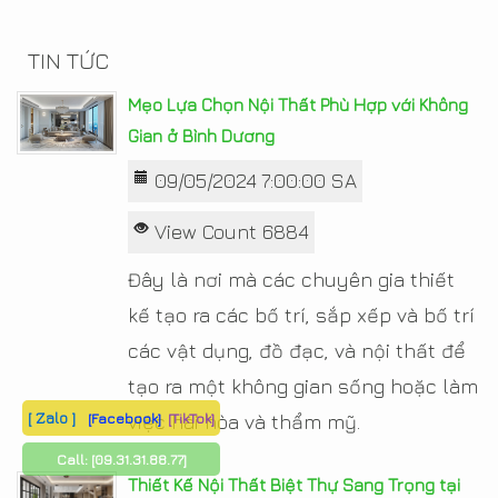
TIN TỨC
Mẹo Lựa Chọn Nội Thất Phù Hợp với Không
Gian ở Bình Dương
09/05/2024 7:00:00 SA
View Count 6884
Đây là nơi mà các chuyên gia thiết
kế tạo ra các bố trí, sắp xếp và bố trí
các vật dụng, đồ đạc, và nội thất để
tạo ra một không gian sống hoặc làm
[ Zalo ]
[Facebook]
[TikTok]
việc hài hòa và thẩm mỹ.
Call:
[09.31.31.88.77]
Thiết Kế Nội Thất Biệt Thự Sang Trọng tại