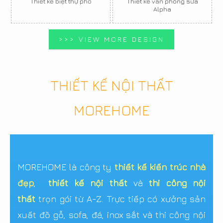
Thiết kế biệt thự phố
Thiết kế văn phòng sữa
Alpha
>>> VIEW MORE DESIGN
THIẾT KẾ NỘI THẤT
MOREHOME
MOREHOME là công ty
thiết kế kiến trúc nhà
đẹp
,
thiết kế nội thất
và
thi công nội
thất
trọn gói từ A-Z. Trực tiếp có xưởng sản
xuất đồ gỗ, sofa, đá, inox sắt và thi công nội