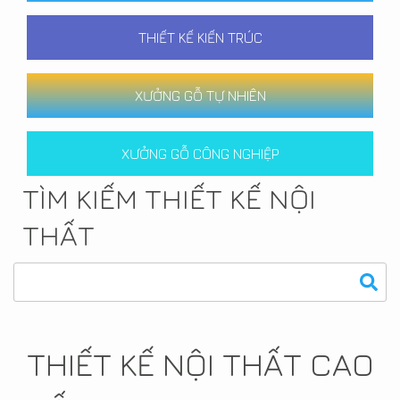
THIẾT KẾ KIẾN TRÚC
XƯỞNG GỖ TỰ NHIÊN
XƯỞNG GỖ CÔNG NGHIỆP
TÌM KIẾM THIẾT KẾ NỘI
THẤT
THIẾT KẾ NỘI THẤT CAO