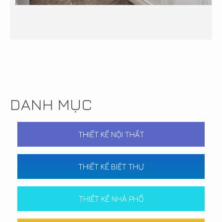
DANH MỤC
THIẾT KẾ NỘI THẤT
THIẾT KẾ BIỆT THỰ
THIẾT KẾ NHÀ PHỐ