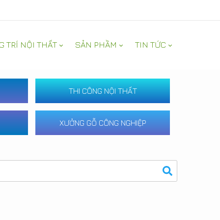
G TRÍ NỘI THẤT
SẢN PHẦM
TIN TỨC
THI CÔNG NỘI THẤT
XƯỞNG GỖ CÔNG NGHIỆP