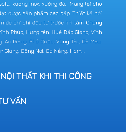
ofa, xưởng inox, xưởng đá. Mang lại cho
ạt được sản phẩm cao cấp. Thiết kế nội
c mức chi phí đầu tư trước khi làm. Chúng
 Vĩnh Phúc, Hưng Yên, Huế Bắc Giang, Vĩnh
g, An Giang, Phú Quốc, Vũng Tàu, Cà Mau,
n Giang, Đồng Nai, Đà Nẵng, Hcm,...
 NỘI THẤT KHI THI CÔNG
TƯ VẤN