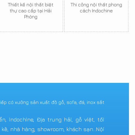
Thiết kế nội thất biệt
Thi công nội thất phong
thự cao cấp tại Hải
cách Indochine
Phòng
tiếp có xưởng sản xuất đồ gỗ, sofa, đá, inox sắt
 indochine, Địa trung hải, gỗ việt, tối
n kề, nhà hàng, showroom, khách sạn...Nội