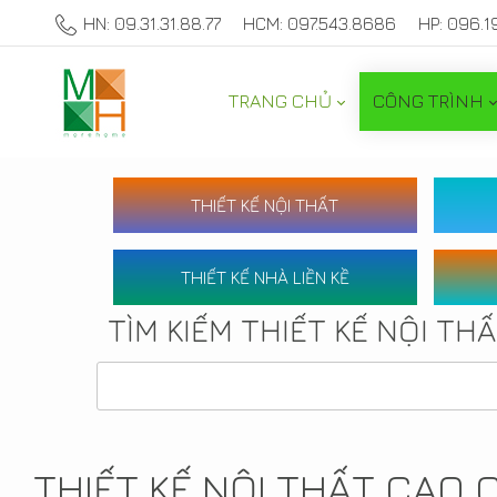
HN: 09.31.31.88.77
HCM: 097.543.8686
HP: 096.1
TRANG CHỦ
CÔNG TRÌNH
THIẾT KẾ NỘI THẤT
THIẾT KẾ NHÀ LIỀN KỀ
TÌM KIẾM THIẾT KẾ NỘI TH
THIẾT KẾ NỘI THẤT CAO 