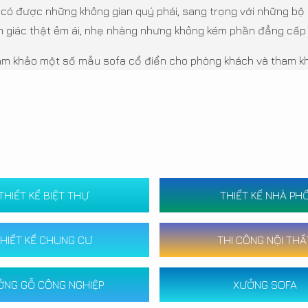
 có được những không gian quý phái, sang trọng với những bộ 
giác thật êm ái, nhẹ nhàng nhưng không kém phần đẳng cấp 
m khảo một số mẫu sofa cổ điển cho phòng khách và tham khả
THIẾT KẾ BIỆT THỰ
THIẾT KẾ NHÀ PH
HIẾT KẾ CHUNG CƯ
THI CÔNG NỘI THẤ
ỞNG GỖ CÔNG NGHIỆP
XƯỞNG SOFA