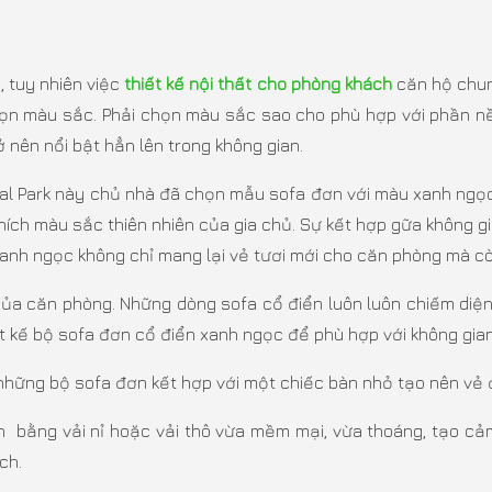
 tuy nhiên việc
thiết kế nội thất cho phòng khách
căn hộ chun
chọn màu sắc. Phải chọn màu sắc sao cho phù hợp với phần n
 nên nổi bật hẳn lên trong không gian.
al Park này chủ nhà đã chọn mẫu sofa đơn với màu xanh ngọc
hích màu sắc thiên nhiên của gia chủ. Sự kết hợp gữa không 
anh ngọc không chỉ mang lại vẻ tươi mới cho căn phòng mà còn
của căn phòng. Những dòng sofa cổ điển luôn luôn chiếm diện 
t kế bộ sofa đơn cổ điển xanh ngọc để phù hợp với không gian
ững bộ sofa đơn kết hợp với một chiếc bàn nhỏ tạo nên vẻ đẹ
bằng vải nỉ hoặc vải thô vừa mềm mại, vừa thoáng, tạo cảm 
ch.