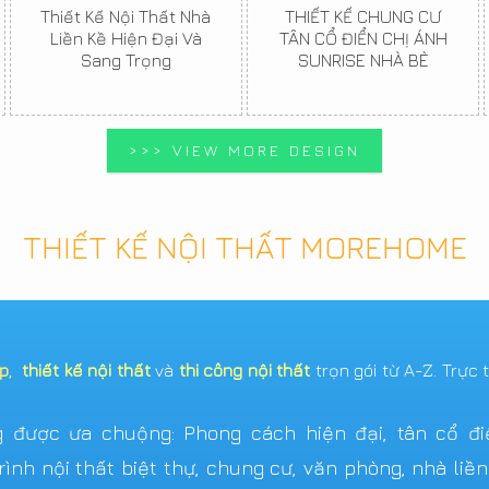
Thiết Kế Nội Thất Nhà
THIẾT KẾ CHUNG CƯ
Liền Kề Hiện Đại Và
TÂN CỔ ĐIỂN CHỊ ÁNH
Sang Trọng
SUNRISE NHÀ BÈ
>>> VIEW MORE DESIGN
THIẾT KẾ NỘI THẤT MOREHOME
ẹp
,
thiết kế nội thất
và
thi công nội thất
trọn gói từ A-Z. Trực 
được ưa chuộng: Phong cách hiện đại, tân cổ điển,
ình nội thất biệt thự, chung cư, văn phòng, nhà liề