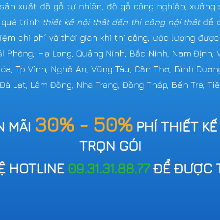
n xuất đồ gỗ tự nhiên, đồ gỗ công nghiệp, xưởng s
 quá trình
thiết kế nội thất đến thi công nội thất
để đ
iệm chi phí và thời gian khi thi công, ước lượng đượ
Hải Phòng, Hạ Long, Quảng Ninh, Bắc Ninh, Nam Định,
 Hóa, Tp Vinh, Nghệ An, Vũng Tàu, Cần Thơ, Bình Dươn
 Đà Lạt, Lâm Đồng, Nha Trang, Đồng Tháp, Bến Tre, Tiề
30% - 50%
N MÃI
PHÍ THIẾT KẾ
TRỌN GÓI
HỆ HOTLINE
09.31.31.88.77
ĐỂ ĐƯỢC 