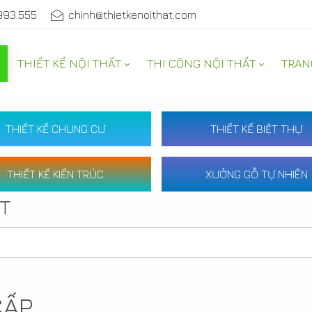
993.555
chinh@thietkenoithat.com
THIẾT KẾ NỘI THẤT
THI CÔNG NỘI THẤT
TRAN
THIẾT KẾ CHUNG CƯ
THIẾT KẾ BIỆT THỰ
THIẾT KẾ KIẾN TRÚC
XƯỞNG GỖ TỰ NHIÊN
ẤT
CẤP