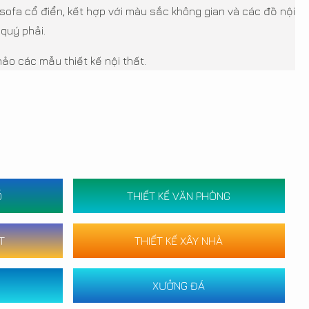
sofa cổ điển, kết hợp với màu sắc không gian và các đồ nội
quý phải.
o các mẫu thiết kế nội thất.
Ố
THIẾT KẾ VĂN PHÒNG
T
THIẾT KẾ XÂY NHÀ
XƯỞNG ĐÁ