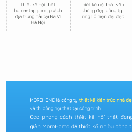
Thiết kế nội thất
Thiết kế nội thất văn
homestay phong cách
phòng đẹp công ty
địa trung hải tại Ba Vì
Lũng Lô hiện đại đẹp
Hà Nội
MOREHOME là công ty
thiết kế kiến trúc nhà đ
và thi công nội thất tại công trình.
Các phong cách thiết kế nội thất đang 
giản..MoreHome đã thiết kế nhiều công tr