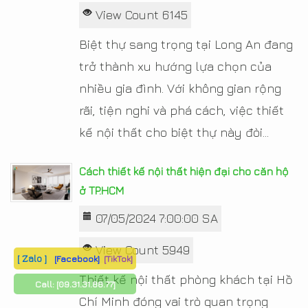
View Count 6145
Biệt thự sang trọng tại Long An đang
trở thành xu hướng lựa chọn của
nhiều gia đình. Với không gian rộng
rãi, tiện nghi và phá cách, việc thiết
kế nội thất cho biệt thự này đòi...
Cách thiết kế nội thất hiện đại cho căn hộ
ở TP.HCM
07/05/2024 7:00:00 SA
View Count 5949
[ Zalo ]
[Facebook]
[TikTok]
Thiết kế nội thất phòng khách tại Hồ
Call:
[09.31.31.88.77]
Chí Minh đóng vai trò quan trọng