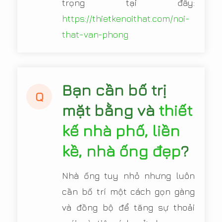
trọng tại đây:
https://thietkenoithat.com/noi-
that-van-phong
Bạn cần bố trị
Q
mặt bằng và
thiết
kế nhà phố, liền
kề, nhà ống đẹp
?
Nhà ống tuy nhỏ nhưng luôn
cần bố trí một cách gọn gàng
và đồng bộ để tăng sự thoải