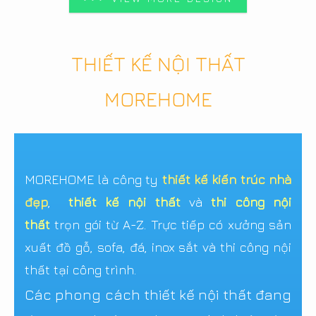
THIẾT KẾ NỘI THẤT
MOREHOME
MOREHOME là công ty
thiết kế kiến trúc nhà
đẹp
,
thiết kế nội thất
và
thi công nội
thất
trọn gói từ A-Z. Trực tiếp có xưởng sản
xuất đồ gỗ, sofa, đá, inox sắt và thi công nội
thất tại công trình.
Các phong cách thiết kế nội thất đang