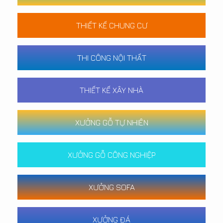
THIẾT KẾ CHUNG CƯ
THI CÔNG NỘI THẤT
THIẾT KẾ XÂY NHÀ
XƯỞNG GỖ TỰ NHIÊN
XƯỞNG GỖ CÔNG NGHIỆP
XƯỞNG SOFA
XƯỞNG ĐÁ