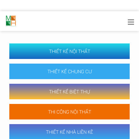
MOREHOME
/
CÔNG TRÌNH
THIẾT KẾ NỘI THẤT
THIẾT KẾ CHUNG CƯ
THIẾT KẾ BIỆT THỰ
THI CÔNG NỘI THẤT
THIẾT KẾ NHÀ LIỀN KỀ