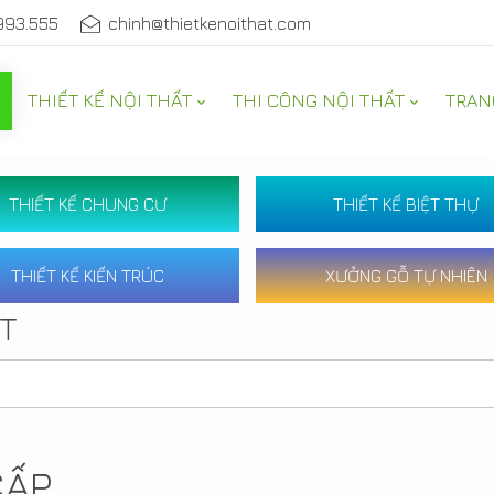
993.555
chinh@thietkenoithat.com
THIẾT KẾ NỘI THẤT
THI CÔNG NỘI THẤT
TRAN
THIẾT KẾ CHUNG CƯ
THIẾT KẾ BIỆT THỰ
THIẾT KẾ KIẾN TRÚC
XƯỞNG GỖ TỰ NHIÊN
ẤT
CẤP