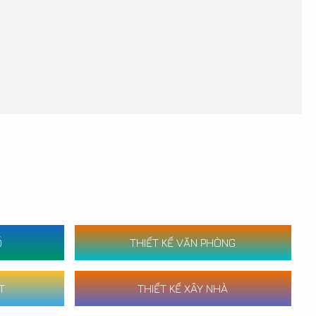
Ố
THIẾT KẾ VĂN PHÒNG
T
THIẾT KẾ XÂY NHÀ