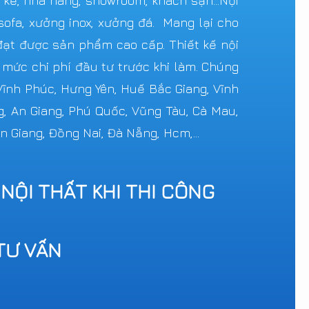
n kề, nhà hàng, showroom, khách sạn...Nội
ofa, xưởng inox, xưởng đá. Mang lại cho
ạt được sản phẩm cao cấp. Thiết kế nội
c mức chi phí đầu tư trước khi làm. Chúng
 Vĩnh Phúc, Hưng Yên, Huế Bắc Giang, Vĩnh
g, An Giang, Phú Quốc, Vũng Tàu, Cà Mau,
n Giang, Đồng Nai, Đà Nẵng, Hcm,...
 NỘI THẤT KHI THI CÔNG
TƯ VẤN