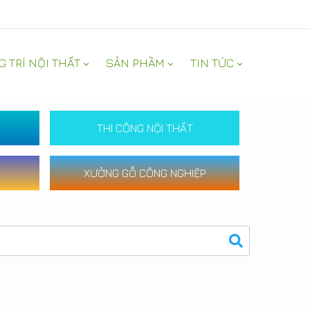
G TRÍ NỘI THẤT
SẢN PHẦM
TIN TỨC
THI CÔNG NỘI THẤT
XƯỞNG GỖ CÔNG NGHIỆP