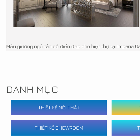
Mẫu giường ngủ tân cổ điển đẹp cho biệt thự tại Imperia 
DANH MỤC
THIẾT KẾ NỘI THẤT
THIẾT KẾ SHOWROOM
T