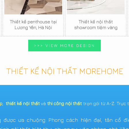
Thiết kế penthouse tại
Thiết kế nội thất
Lương Yên, Hà Nội
showroom tiệm vàng
>>> VIEW MORE DESIGN
THIẾT KẾ NỘI THẤT MOREHOME
ẹp
,
thiết kế nội thất
và
thi công nội thất
trọn gói từ A-Z. Trực 
được ưa chuộng: Phong cách hiện đại, tân cổ điển,