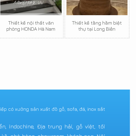
Thiết kế nội thất văn
Thiết kế tầng hầm biệt
phòng HONDA Hà Nam
thự tại Long Biên
tiếp có xưởng sản xuất đồ gỗ, sofa, đá, inox sắt
 indochine, Địa trung hải, gỗ việt, tối