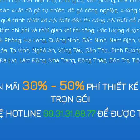
ình nội thất biệt thự, chung cư, văn phòng, nhà liề
n xuất đồ gỗ tự nhiên, đồ gỗ công nghiệp, xưởng s
 quá trình
thiết kế nội thất đến thi công nội thất
để đ
iệm chi phí và thời gian khi thi công, ước lượng đượ
Hải Phòng, Hạ Long, Quảng Ninh, Bắc Ninh, Nam Định,
 Hóa, Tp Vinh, Nghệ An, Vũng Tàu, Cần Thơ, Bình Dươn
 Đà Lạt, Lâm Đồng, Nha Trang, Đồng Tháp, Bến Tre, Tiề
30% - 50%
N MÃI
PHÍ THIẾT KẾ
TRỌN GÓI
HỆ HOTLINE
09.31.31.88.77
ĐỂ ĐƯỢC 