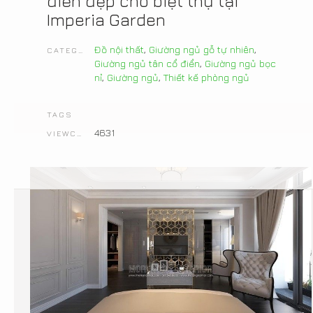
điển đẹp cho biệt thự tại
Imperia Garden
Đồ nội thất
,
Giường ngủ gỗ tự nhiên
,
CATEGORIES
Giường ngủ tân cổ điển
,
Giường ngủ bọc
nỉ
,
Giường ngủ
,
Thiết kế phòng ngủ
TAGS
4631
VIEWCOUNT