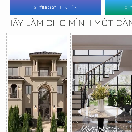
XƯỞNG GỖ TỰ NHIÊN
XƯ
HÃY LÀM CHO MÌNH MỘT CĂ