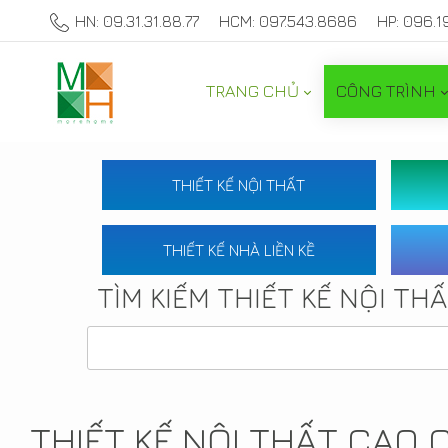
HN: 09.31.31.88.77
HCM: 097.543.8686
HP: 096.1
TRANG CHỦ
CÔNG TRÌNH
THIẾT KẾ NỘI THẤT
THIẾT KẾ NHÀ LIỀN KỀ
TÌM KIẾM THIẾT KẾ NỘI TH
THIẾT KẾ NỘI THẤT CAO 