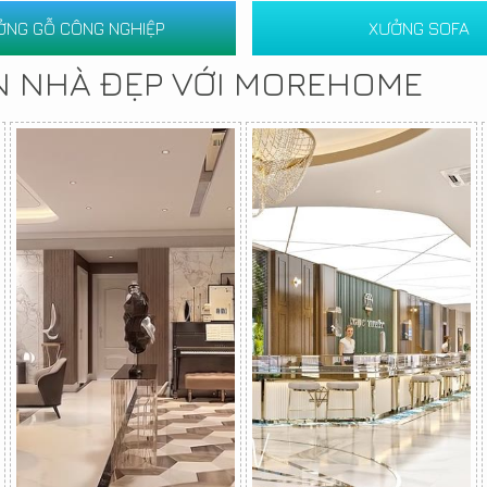
ỞNG GỖ CÔNG NGHIỆP
XƯỞNG SOFA
N NHÀ ĐẸP VỚI MOREHOME