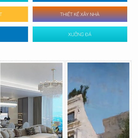
T
THIẾT KẾ XÂY NHÀ
XƯỞNG ĐÁ