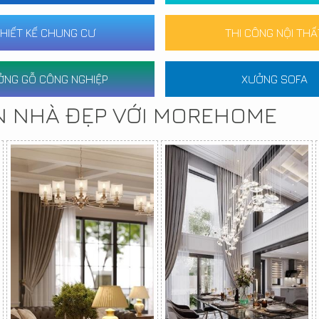
HIẾT KẾ CHUNG CƯ
THI CÔNG NỘI THẤ
ỞNG GỖ CÔNG NGHIỆP
XƯỞNG SOFA
N NHÀ ĐẸP VỚI MOREHOME