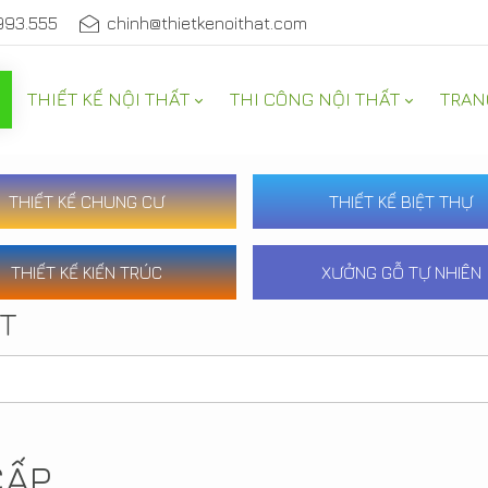
993.555
chinh@thietkenoithat.com
THIẾT KẾ NỘI THẤT
THI CÔNG NỘI THẤT
TRAN
THIẾT KẾ CHUNG CƯ
THIẾT KẾ BIỆT THỰ
THIẾT KẾ KIẾN TRÚC
XƯỞNG GỖ TỰ NHIÊN
ẤT
CẤP