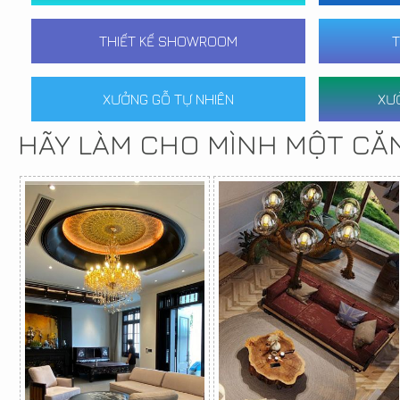
THIẾT KẾ SHOWROOM
T
XƯỞNG GỖ TỰ NHIÊN
XƯ
HÃY LÀM CHO MÌNH MỘT CĂ