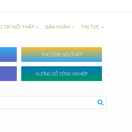
G TRÍ NỘI THẤT
SẢN PHẦM
TIN TỨC
THI CÔNG NỘI THẤT
XƯỞNG GỖ CÔNG NGHIỆP