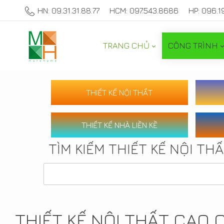
HN: 09.31.31.88.77
HCM: 097.543.8686
HP: 096.1
TRANG CHỦ
CÔNG TRÌNH
THIẾT KẾ NỘI THẤT
THIẾT KẾ NHÀ LIỀN KỀ
TÌM KIẾM THIẾT KẾ NỘI TH
THIẾT KẾ NỘI THẤT CAO 