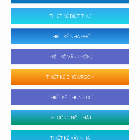
THIẾT KẾ BIỆT THỰ
THIẾT KẾ NHÀ PHỐ
THIẾT KẾ VĂN PHÒNG
THIẾT KẾ SHOWROOM
THIẾT KẾ CHUNG CƯ
THI CÔNG NỘI THẤT
THIẾT KẾ XÂY NHÀ