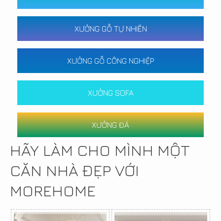
XƯỞNG GỖ TỰ NHIÊN
XƯỞNG GỖ CÔNG NGHIỆP
XƯỞNG SOFA
XƯỞNG ĐÁ
HÃY LÀM CHO MÌNH MỘT
CĂN NHÀ ĐẸP VỚI
MOREHOME