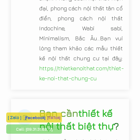
đại, phong cách nội thất tân cổ
điển, phong cách nội thất
Indochine, Wabi sabi,
Minimalism, Bắc Âu...Bạn vui
lòng tham khảo các mẫu thiết
kế nội thất chung cư tại đây:
https://thietkenoithat.com/thiet-
ke-noi-that-chung-cu
Bạn cần
thiết kế
Q
[ Zalo ]
[Facebook]
[TikTok]
nội thất biệt thự
?
Call:
[09.31.31.88.77]