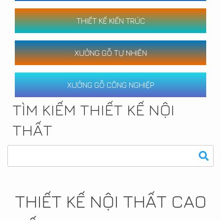
THIẾT KẾ KIẾN TRÚC
XƯỞNG GỖ TỰ NHIÊN
XƯỞNG GỖ CÔNG NGHIỆP
TÌM KIẾM THIẾT KẾ NỘI
THẤT
THIẾT KẾ NỘI THẤT CAO