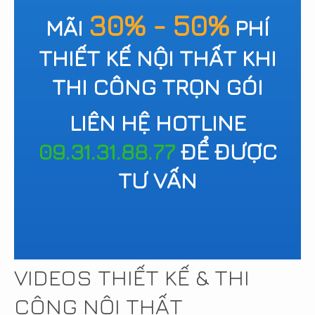
30% - 50%
MÃI
PHÍ
THIẾT KẾ NỘI THẤT KHI
THI CÔNG TRỌN GÓI
LIÊN HỆ HOTLINE
09.31.31.88.77
ĐỂ ĐƯỢC
TƯ VẤN
VIDEOS THIẾT KẾ & THI
CÔNG NỘI THẤT