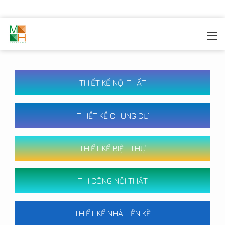
MOREHOME
/
CÔNG TRÌNH
THIẾT KẾ NỘI THẤT
THIẾT KẾ CHUNG CƯ
THIẾT KẾ BIỆT THỰ
THI CÔNG NỘI THẤT
THIẾT KẾ NHÀ LIỀN KỀ