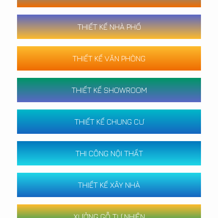
THIẾT KẾ NHÀ PHỐ
THIẾT KẾ VĂN PHÒNG
THIẾT KẾ SHOWROOM
THIẾT KẾ CHUNG CƯ
THI CÔNG NỘI THẤT
THIẾT KẾ XÂY NHÀ
XƯỞNG GỖ TỰ NHIÊN