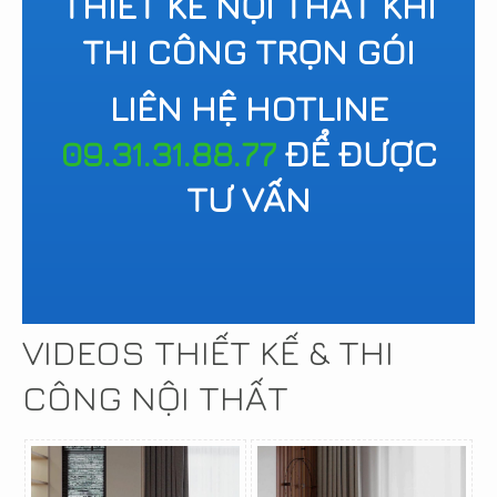
THIẾT KẾ NỘI THẤT KHI
THI CÔNG TRỌN GÓI
LIÊN HỆ HOTLINE
09.31.31.88.77
ĐỂ ĐƯỢC
TƯ VẤN
VIDEOS THIẾT KẾ & THI
CÔNG NỘI THẤT