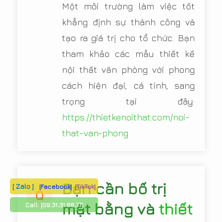
Một môi trường làm việc tốt
khẳng định sự thành công và
tạo ra giá trị cho tổ chức. Bạn
tham khảo các mẫu thiết kế
nội thất văn phòng với phong
cách hiện đại, cá tính, sang
trọng tại đây:
https://thietkenoithat.com/noi-
that-van-phong
Bạn cần bố trị
[ Zalo ]
[Facebook]
[TikTok]
Q
mặt bằng và
thiết
Call:
[09.31.31.88.77]