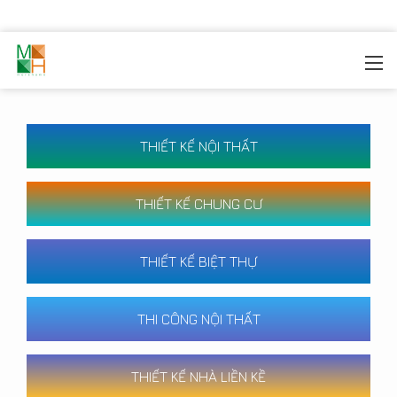
MOREHOME
/
CÔNG TRÌNH
THIẾT KẾ NỘI THẤT
THIẾT KẾ CHUNG CƯ
THIẾT KẾ BIỆT THỰ
THI CÔNG NỘI THẤT
THIẾT KẾ NHÀ LIỀN KỀ