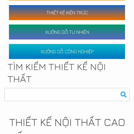
THIẾT KẾ KIẾN TRÚC
XƯỞNG GỖ TỰ NHIÊN
XƯỞNG GỖ CÔNG NGHIỆP
TÌM KIẾM THIẾT KẾ NỘI
THẤT
THIẾT KẾ NỘI THẤT CAO