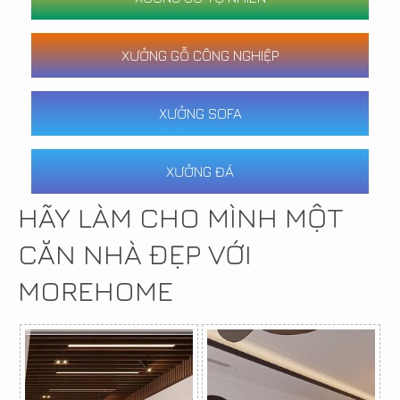
XƯỞNG GỖ CÔNG NGHIỆP
XƯỞNG SOFA
XƯỞNG ĐÁ
HÃY LÀM CHO MÌNH MỘT
CĂN NHÀ ĐẸP VỚI
MOREHOME