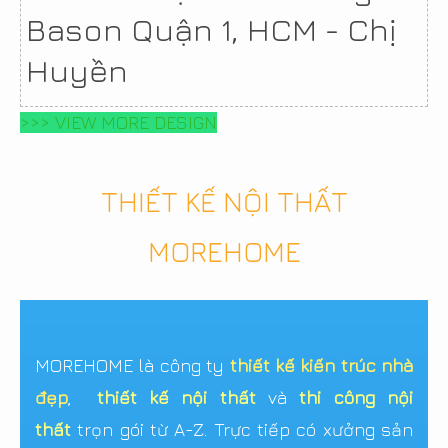
Bason Quận 1, HCM - Chị
Huyền
>>> VIEW MORE DESIGN
THIẾT KẾ NỘI THẤT
MOREHOME
MOREHOME là công ty
thiết kế kiến trúc nhà
đẹp
,
thiết kế nội thất
và
thi công nội
thất
trọn gói từ A-Z. Trực tiếp có xưởng sản