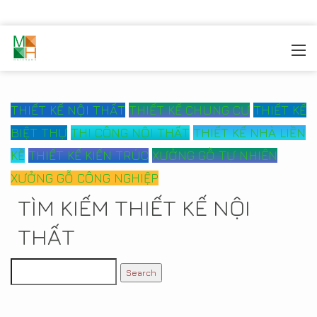
MOREHOME
/
CÔNG TRÌNH
THIẾT KẾ NỘI THẤT
THIẾT KẾ CHUNG CƯ
THIẾT KẾ
BIỆT THỰ
THI CÔNG NỘI THẤT
THIẾT KẾ NHÀ LIỀN
KỀ
THIẾT KẾ KIẾN TRÚC
XƯỞNG GỖ TỰ NHIÊN
XƯỞNG GỖ CÔNG NGHIỆP
TÌM KIẾM THIẾT KẾ NỘI
THẤT