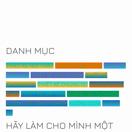
DANH MỤC
THIẾT KẾ NỘI THẤT
THIẾT KẾ BIỆT THỰ
THIẾT KẾ
NHÀ PHỐ
THIẾT KẾ VĂN PHÒNG
THIẾT KẾ
SHOWROOM
THIẾT KẾ CHUNG CƯ
THI CÔNG NỘI
THẤT
THIẾT KẾ XÂY NHÀ
XƯỞNG GỖ TỰ NHIÊN
XƯỞNG GỖ CÔNG NGHIỆP
XƯỞNG SOFA
XƯỞNG
ĐÁ
HÃY LÀM CHO MÌNH MỘT