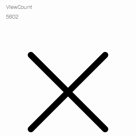
ViewCount
5602