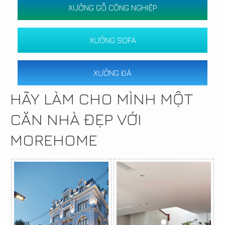
XƯỞNG GỖ CÔNG NGHIỆP
XƯỞNG SOFA
XƯỞNG ĐÁ
HÃY LÀM CHO MÌNH MỘT
CĂN NHÀ ĐẸP VỚI
MOREHOME