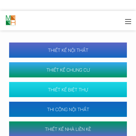
MOREHOME
/
CÔNG TRÌNH
THIẾT KẾ NỘI THẤT
THIẾT KẾ CHUNG CƯ
THIẾT KẾ BIỆT THỰ
THI CÔNG NỘI THẤT
THIẾT KẾ NHÀ LIỀN KỀ