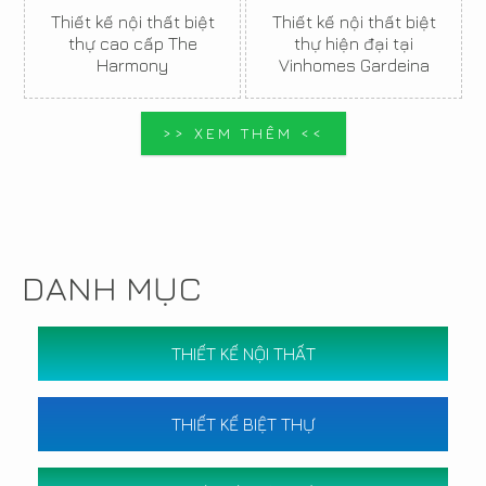
Thiết kế nội thất biệt
Thiết kế nội thất biệt
thự cao cấp The
thự hiện đại tại
Harmony
Vinhomes Gardeina
>> XEM THÊM <<
DANH MỤC
THIẾT KẾ NỘI THẤT
THIẾT KẾ BIỆT THỰ