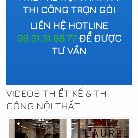
THI CÔNG TRỌN GÓI
LIÊN HỆ HOTLINE
09.31.31.88.77
ĐỂ ĐƯỢC
TƯ VẤN
VIDEOS THIẾT KẾ & THI
CÔNG NỘI THẤT