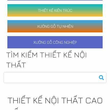
THIẾT KẾ KIẾN TRÚC
XƯỞNG GỖ TỰ NHIÊN
XƯỞNG GỖ CÔNG NGHIỆP
TÌM KIẾM THIẾT KẾ NỘI
THẤT
THIẾT KẾ NỘI THẤT CAO