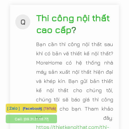
Thi công nội thất
Q
cao cấp
?
Bạn cần thi công nội thất sau
khi có bản vẽ thiết kế nội thất?
MoreHome có hệ thống nhà
máy sản xuất nội thất hiện đại
và khép kín. Bạn gửi bản thiết
kế nội thất cho chúng tôi,
chúng tôi sẽ báo giá thi công
[ Zalo ]
nội thất cho bạn. Tham khảo
[Facebook]
[TikTok]
tại đây:
Call:
[09.31.31.88.77]
https://thietkenoithat.com/thi-