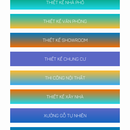
THIẾT KẾ NHÀ PHỐ
THIẾT KẾ VĂN PHÒNG
THIẾT KẾ SHOWROOM
THIẾT KẾ CHUNG CƯ
THI CÔNG NỘI THẤT
THIẾT KẾ XÂY NHÀ
XƯỞNG GỖ TỰ NHIÊN