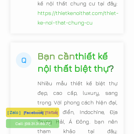
kế nội thất chung cư tại đây:
https://thietkenoithat.com/thiet-
ke-noi-that-chung-cu
Bạn cần
thiết kế
Q
nội thất biệt thự
?
Nhiều mẫu thiết kế biệt thự
đẹp, cao cấp, luxury, sang
trọng. Với phong cách hiện đại,
Tân cổ điển, Indochine, Địa
[ Zalo ]
[Facebook]
[TikTok]
Trung Hải, Á Đông.. bạn nên
Call:
[09.31.31.88.77]
tham khảo tại đây: