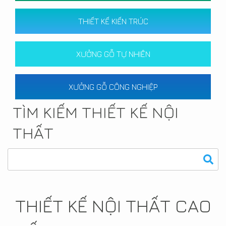
THIẾT KẾ KIẾN TRÚC
XƯỞNG GỖ TỰ NHIÊN
XƯỞNG GỖ CÔNG NGHIỆP
TÌM KIẾM THIẾT KẾ NỘI
THẤT
THIẾT KẾ NỘI THẤT CAO