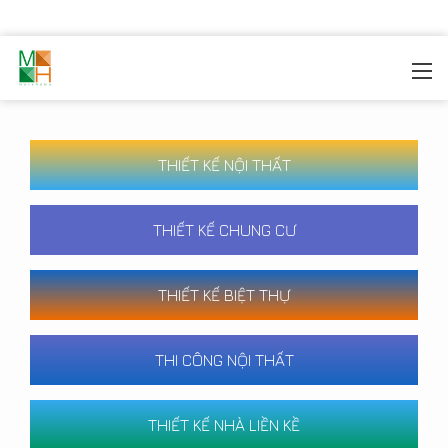
MOREHOME
/
CÔNG TRÌNH
THIẾT KẾ NỘI THẤT
THIẾT KẾ CHUNG CƯ
THIẾT KẾ BIỆT THỰ
THI CÔNG NỘI THẤT
THIẾT KẾ NHÀ LIỀN KỀ