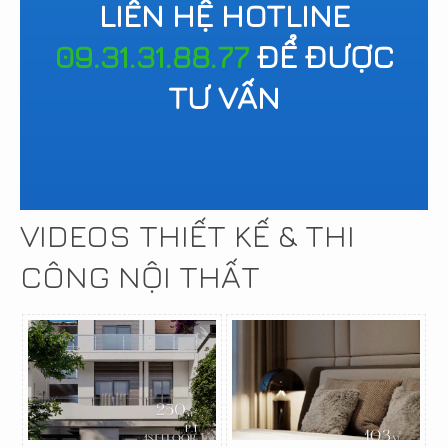
LIÊN HỆ HOTLINE
09.31.31.88.77
ĐỂ ĐƯỢC
TƯ VẤN
VIDEOS THIẾT KẾ & THI
CÔNG NỘI THẤT