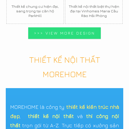
Thiết kế chung cư hiện đại,
Thiết kế nội thất biệt thự hiện
sang trọng tại căn hộ
đại tại Vinhomes Maria Cầu
ParkHill
Rào Hải Phòng
>>> VIEW MORE DESIGN
THIẾT KẾ NỘI THẤT
MOREHOME
MOREHOME là công ty
thiết kế kiến trúc nhà
đẹp
,
thiết kế nội thất
và
thi công nội
thất
trọn gói từ A-Z. Trực tiếp có xưởng sản