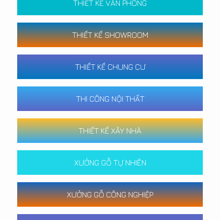
THIẾT KẾ VĂN PHÒNG
THIẾT KẾ SHOWROOM
THIẾT KẾ CHUNG CƯ
THI CÔNG NỘI THẤT
THIẾT KẾ XÂY NHÀ
XƯỞNG GỖ TỰ NHIÊN
XƯỞNG GỖ CÔNG NGHIỆP