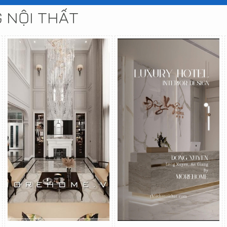
G NỘI THẤT