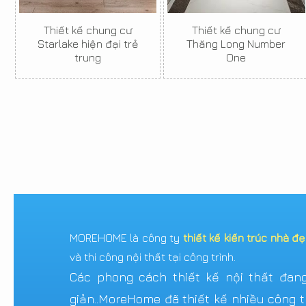
Thiết kế chung cư
Thiết kế chung cư
Starlake hiện đại trẻ
Thăng Long Number
trung
One
MOREHOME là công ty
thiết kế kiến trúc nhà đ
và thi công nội thất tại công trình.
Các phong cách thiết kế nội thất đang 
giản..MoreHome đã thiết kế nhiều công tr