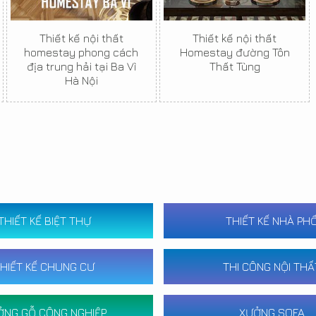
Thiết kế nội thất
Thiết kế nội thất
homestay phong cách
Homestay đường Tôn
địa trung hải tại Ba Vì
Thất Tùng
Hà Nội
THIẾT KẾ BIỆT THỰ
THIẾT KẾ NHÀ PH
HIẾT KẾ CHUNG CƯ
THI CÔNG NỘI THẤ
ỞNG GỖ CÔNG NGHIỆP
XƯỞNG SOFA