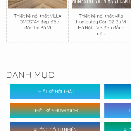
Thiết kế nội thất VILLA
Thiết kế nội thất villa
HOMESTAY đẹp, độc
Homestay Căn 02 Ba Vì
đáo tại Bà Vì
Hà Nội - Vẻ đẹp đẳng
cấp
DANH MỤC
THIẾT KẾ NỘI THẤT
THIẾT KẾ SHOWROOM
T
XƯỞNG GỖ TỰ NHIÊN
XƯ