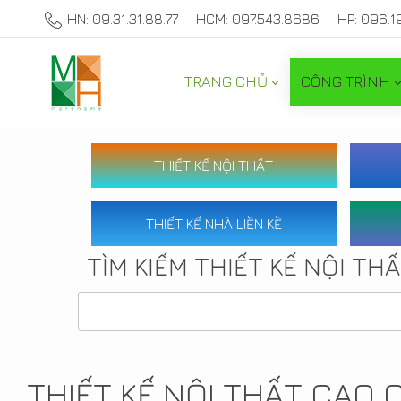
HN: 09.31.31.88.77
HCM: 097.543.8686
HP: 096.1
TRANG CHỦ
CÔNG TRÌNH
THIẾT KẾ NỘI THẤT
THIẾT KẾ NHÀ LIỀN KỀ
TÌM KIẾM THIẾT KẾ NỘI TH
THIẾT KẾ NỘI THẤT CAO 