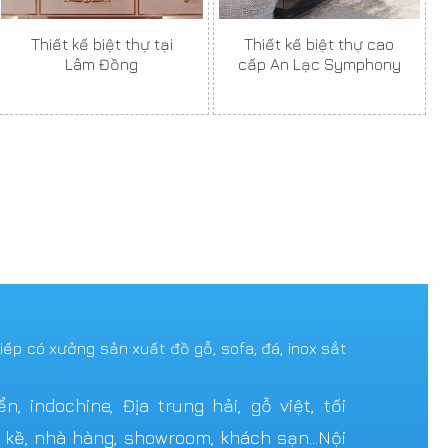
Thiết kế biệt thự tại
Thiết kế biệt thự cao
Lâm Đồng
cấp An Lạc Symphony
tiếp có xưởng sản xuất đồ gỗ, sofa, đá, inox sắt
 indochine, Địa trung hải, gỗ việt, tối
n kề, nhà hàng, showroom, khách sạn...Nội