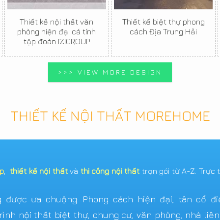
Thiết kế nội thất văn
Thiết kế biệt thự phong
phòng hiện đại cá tính
cách Địa Trung Hải
tập đoàn IZIGROUP
>>> VIEW MORE DESIGN
THIẾT KẾ NỘI THẤT MOREHOME
ẹp
,
thiết kế nội thất
và
thi công nội thất
trọn gói từ A-Z. Trực 
được ưa chuộng: Phong cách hiện đại, tân cổ điển,
ình nội thất biệt thự, chung cư, văn phòng, nhà liề