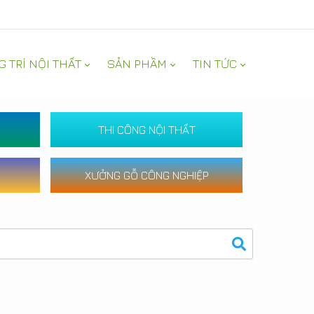
G TRÍ NỘI THẤT
SẢN PHẦM
TIN TỨC
THI CÔNG NỘI THẤT
XƯỞNG GỖ CÔNG NGHIỆP