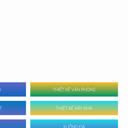
Ố
THIẾT KẾ VĂN PHÒNG
T
THIẾT KẾ XÂY NHÀ
XƯỞNG ĐÁ