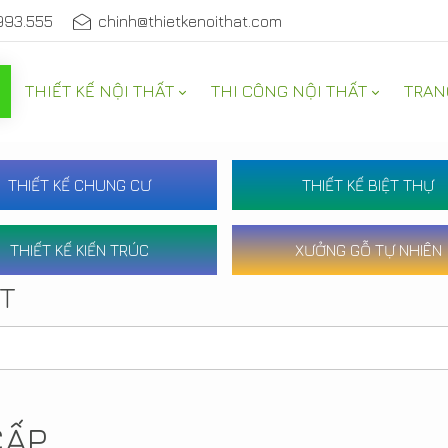
993.555
chinh@thietkenoithat.com
THIẾT KẾ NỘI THẤT
THI CÔNG NỘI THẤT
TRAN
THIẾT KẾ CHUNG CƯ
THIẾT KẾ BIỆT THỰ
THIẾT KẾ KIẾN TRÚC
XƯỞNG GỖ TỰ NHIÊN
ẤT
CẤP