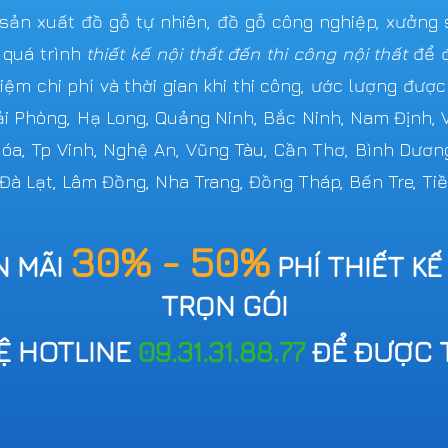
n xuất đồ gỗ tự nhiên, đồ gỗ công nghiệp, xưởng s
 quá trình
thiết kế nội thất đến thi công nội thất
để đ
iệm chi phí và thời gian khi thi công, ước lượng đượ
Hải Phòng, Hạ Long, Quảng Ninh, Bắc Ninh, Nam Định,
 Hóa, Tp Vinh, Nghệ An, Vũng Tàu, Cần Thơ, Bình Dươn
 Đà Lạt, Lâm Đồng, Nha Trang, Đồng Tháp, Bến Tre, Tiề
30% - 50%
N MÃI
PHÍ THIẾT KẾ
TRỌN GÓI
HỆ HOTLINE
09.31.31.88.77
ĐỂ ĐƯỢC 