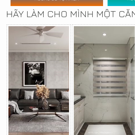
HÃY LÀM CHO MÌNH MỘT CĂ