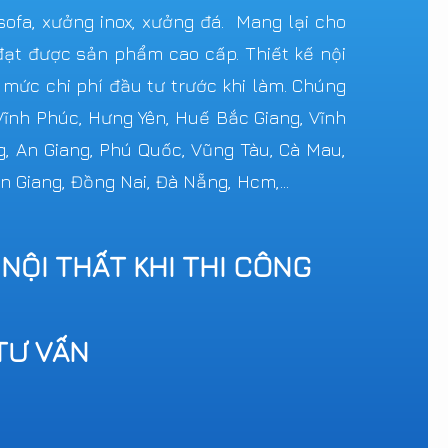
ofa, xưởng inox, xưởng đá. Mang lại cho
ạt được sản phẩm cao cấp. Thiết kế nội
c mức chi phí đầu tư trước khi làm. Chúng
 Vĩnh Phúc, Hưng Yên, Huế Bắc Giang, Vĩnh
g, An Giang, Phú Quốc, Vũng Tàu, Cà Mau,
n Giang, Đồng Nai, Đà Nẵng, Hcm,...
 NỘI THẤT KHI THI CÔNG
TƯ VẤN