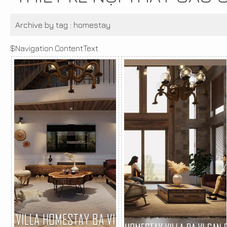
Archive by tag :
homestay
$Navigation.ContentText