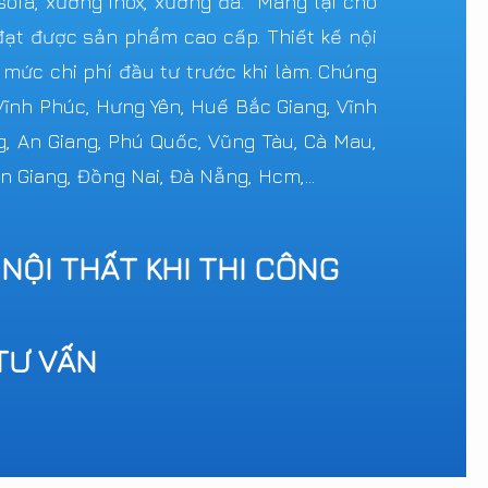
ofa, xưởng inox, xưởng đá. Mang lại cho
ạt được sản phẩm cao cấp. Thiết kế nội
c mức chi phí đầu tư trước khi làm. Chúng
 Vĩnh Phúc, Hưng Yên, Huế Bắc Giang, Vĩnh
g, An Giang, Phú Quốc, Vũng Tàu, Cà Mau,
n Giang, Đồng Nai, Đà Nẵng, Hcm,...
 NỘI THẤT KHI THI CÔNG
TƯ VẤN