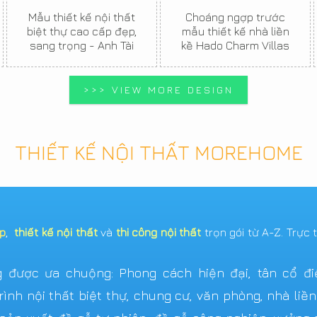
Mẫu thiết kế nội thất
Choáng ngợp trước
biệt thự cao cấp đẹp,
mẫu thiết kế nhà liền
sang trọng - Anh Tài
kề Hado Charm Villas
>>> VIEW MORE DESIGN
THIẾT KẾ NỘI THẤT MOREHOME
ẹp
,
thiết kế nội thất
và
thi công nội thất
trọn gói từ A-Z. Trực 
được ưa chuộng: Phong cách hiện đại, tân cổ điển,
ình nội thất biệt thự, chung cư, văn phòng, nhà liề