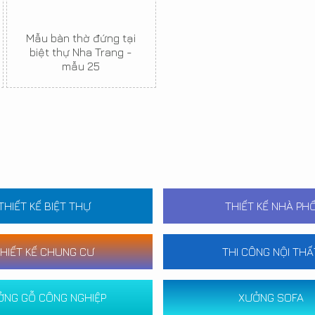
Mẫu bàn thờ đứng tại
biệt thự Nha Trang -
mẫu 25
THIẾT KẾ BIỆT THỰ
THIẾT KẾ NHÀ PH
HIẾT KẾ CHUNG CƯ
THI CÔNG NỘI THẤ
ỞNG GỖ CÔNG NGHIỆP
XƯỞNG SOFA