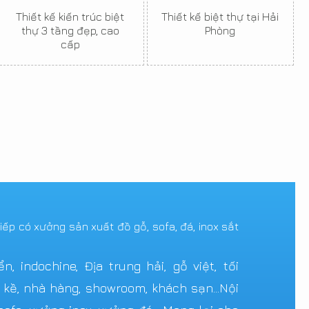
Thiết kế kiến trúc biệt
Thiết kế biệt thự tại Hải
thự 3 tầng đẹp, cao
Phòng
cấp
tiếp có xưởng sản xuất đồ gỗ, sofa, đá, inox sắt
 indochine, Địa trung hải, gỗ việt, tối
n kề, nhà hàng, showroom, khách sạn...Nội