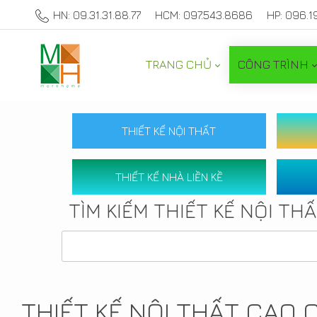
HN: 09.31.31.88.77
HCM: 097.543.8686
HP: 096.1
TRANG CHỦ
CÔNG TRÌNH
THIẾT KẾ NỘI THẤT
THIẾT KẾ NHÀ LIỀN KỀ
TÌM KIẾM THIẾT KẾ NỘI TH
THIẾT KẾ NỘI THẤT CAO 