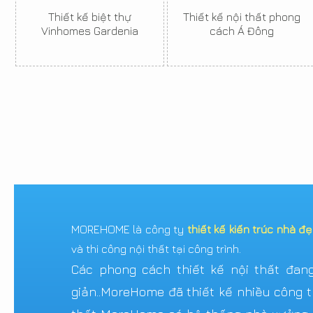
Thiết kế biệt thự
Thiết kế nội thất phong
Vinhomes Gardenia
cách Á Đông
MOREHOME là công ty
thiết kế kiến trúc nhà đ
và thi công nội thất tại công trình.
Các phong cách thiết kế nội thất đang 
giản..MoreHome đã thiết kế nhiều công tr