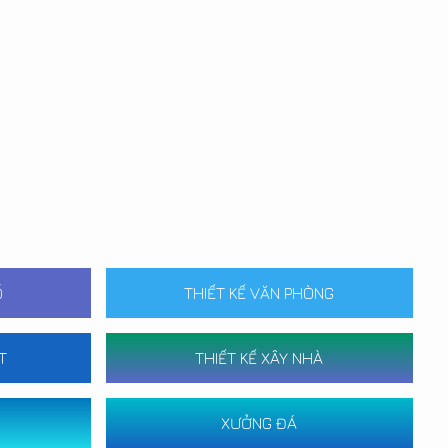
Ố
THIẾT KẾ VĂN PHÒNG
T
THIẾT KẾ XÂY NHÀ
XƯỞNG ĐÁ