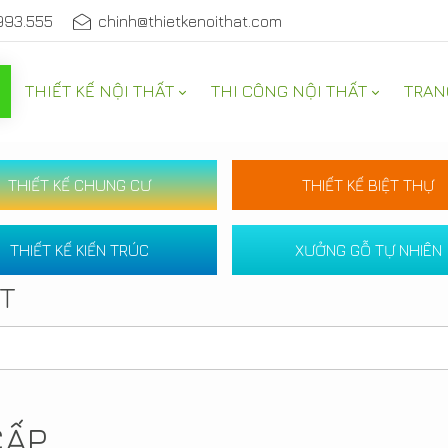
993.555
chinh@thietkenoithat.com
THIẾT KẾ NỘI THẤT
THI CÔNG NỘI THẤT
TRAN
THIẾT KẾ CHUNG CƯ
THIẾT KẾ BIỆT THỰ
THIẾT KẾ KIẾN TRÚC
XƯỞNG GỖ TỰ NHIÊN
ẤT
CẤP