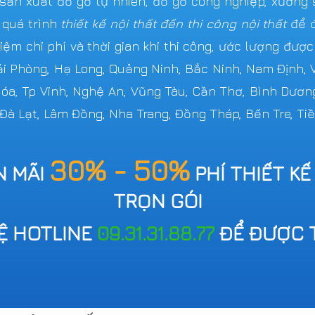
n xuất đồ gỗ tự nhiên, đồ gỗ công nghiệp, xưởng s
 quá trình
thiết kế nội thất đến thi công nội thất
để đ
iệm chi phí và thời gian khi thi công, ước lượng đượ
Hải Phòng, Hạ Long, Quảng Ninh, Bắc Ninh, Nam Định,
 Hóa, Tp Vinh, Nghệ An, Vũng Tàu, Cần Thơ, Bình Dươn
 Đà Lạt, Lâm Đồng, Nha Trang, Đồng Tháp, Bến Tre, Tiề
30% - 50%
N MÃI
PHÍ THIẾT KẾ
TRỌN GÓI
HỆ HOTLINE
09.31.31.88.77
ĐỂ ĐƯỢC 