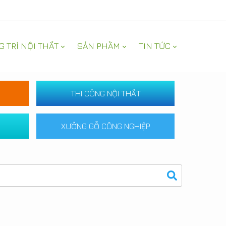
G TRÍ NỘI THẤT
SẢN PHẦM
TIN TỨC
THI CÔNG NỘI THẤT
XƯỞNG GỖ CÔNG NGHIỆP