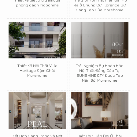
Thiết kế biệt thự Gamuda
Thế Giới Nội Thất Hiện Đại Mở
phong cách Indochine
Ra ở Chung Cư Florence Sự
Sáng Tạo Của Morehome
Thiết Kế Nội Thất Villa
Trải Nghiệm Sự Hoàn Hảo
Heritage Đậm Chất
Nội Thất Đẳng Cấp Tại
Morehome
SUNSHINE CTY Được Tạo
Nên Bởi Morehome
Kết Hợp Sang Trọng và Nét
Biệt Thự Hiện Đại Ở Thái