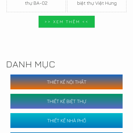
thự BA-02
biệt thự Việt Hưng
>> XEM THÊM <<
DANH MỤC
THIẾT KẾ NỘI THẤT
THIẾT KẾ BIỆT THỰ
THIẾT KẾ NHÀ PHỐ