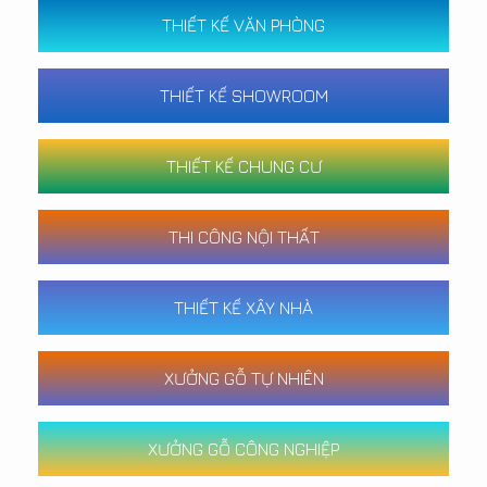
THIẾT KẾ VĂN PHÒNG
THIẾT KẾ SHOWROOM
THIẾT KẾ CHUNG CƯ
THI CÔNG NỘI THẤT
THIẾT KẾ XÂY NHÀ
XƯỞNG GỖ TỰ NHIÊN
XƯỞNG GỖ CÔNG NGHIỆP