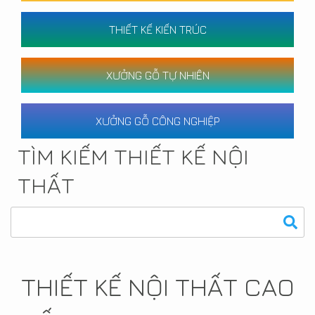
THIẾT KẾ KIẾN TRÚC
XƯỞNG GỖ TỰ NHIÊN
XƯỞNG GỖ CÔNG NGHIỆP
TÌM KIẾM THIẾT KẾ NỘI
THẤT
THIẾT KẾ NỘI THẤT CAO