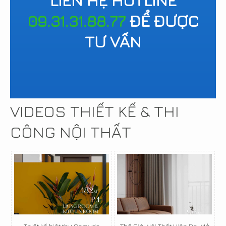
LIÊN HỆ HOTLINE
09.31.31.88.77
ĐỂ ĐƯỢC
TƯ VẤN
VIDEOS THIẾT KẾ & THI
CÔNG NỘI THẤT