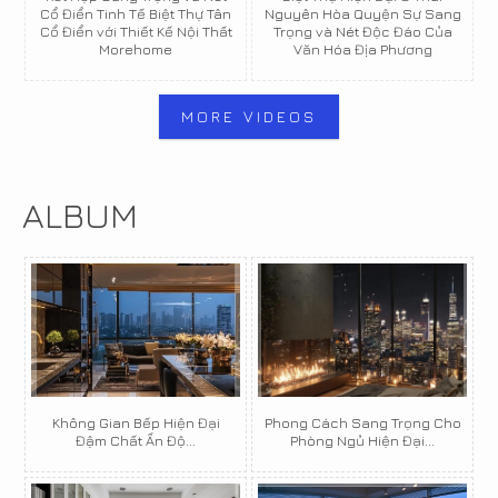
Cổ Điển Tinh Tế Biệt Thự Tân
Nguyên Hòa Quyện Sự Sang
Cổ Điển với Thiết Kế Nội Thất
Trọng và Nét Độc Đáo Của
Morehome
Văn Hóa Địa Phương
MORE VIDEOS
ALBUM
Không Gian Bếp Hiện Đại
Phong Cách Sang Trọng Cho
Đậm Chất Ấn Độ...
Phòng Ngủ Hiện Đại...