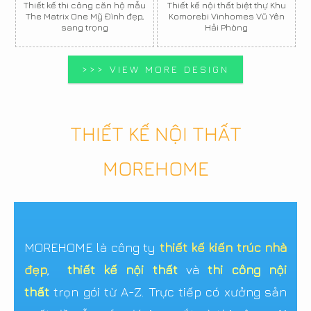
Thiết kế thi công căn hộ mẫu
Thiết kế nội thất biệt thự Khu
The Matrix One Mỹ Đình đẹp,
Komorebi Vinhomes Vũ Yên
sang trọng
Hải Phòng
>>> VIEW MORE DESIGN
THIẾT KẾ NỘI THẤT
MOREHOME
MOREHOME là công ty
thiết kế kiến trúc nhà
đẹp
,
thiết kế nội thất
và
thi công nội
thất
trọn gói từ A-Z. Trực tiếp có xưởng sản