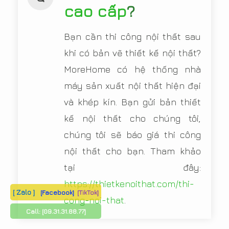
cao cấp
?
Bạn cần thi công nội thất sau
khi có bản vẽ thiết kế nội thất?
MoreHome có hệ thống nhà
máy sản xuất nội thất hiện đại
và khép kín. Bạn gửi bản thiết
kế nội thất cho chúng tôi,
chúng tôi sẽ báo giá thi công
nội thất cho bạn. Tham khảo
tại đây:
https://thietkenoithat.com/thi-
[ Zalo ]
[Facebook]
[TikTok]
cong-noi-that
.
Call:
[09.31.31.88.77]