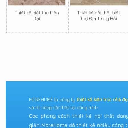
Thiết kế biệt thự hiện
Thiết kế nội thất biệt
đại
thự Địa Trung Hải
MOREHOME là công ty
thiết kế kiến trúc nhà đ
và thi công nội thất tại công trình.
Các phong cách thiết kế nội thất đang 
giản..MoreHome đã thiết kế nhiều công tr