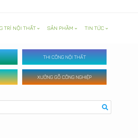
G TRÍ NỘI THẤT
SẢN PHẦM
TIN TỨC
THI CÔNG NỘI THẤT
XƯỞNG GỖ CÔNG NGHIỆP