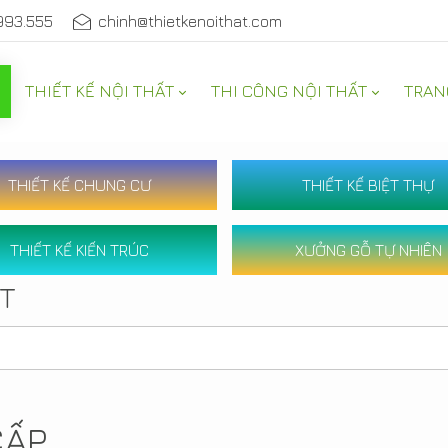
993.555
chinh@thietkenoithat.com
THIẾT KẾ NỘI THẤT
THI CÔNG NỘI THẤT
TRAN
THIẾT KẾ CHUNG CƯ
THIẾT KẾ BIỆT THỰ
THIẾT KẾ KIẾN TRÚC
XƯỞNG GỖ TỰ NHIÊN
ẤT
CẤP