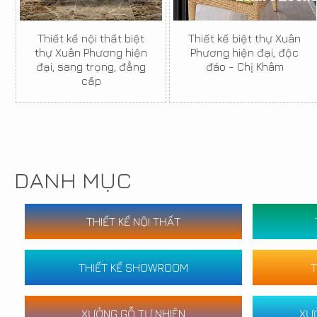
Thiết kế nội thất biệt
Thiết kế biệt thự Xuân
thự Xuân Phương hiện
Phương hiện đại, độc
đại, sang trọng, đẳng
đáo - Chị Khâm
cấp
DANH MỤC
THIẾT KẾ NỘI THẤT
THIẾT KẾ SHOWROOM
T
XƯỞNG GỖ TỰ NHIÊN
XƯ