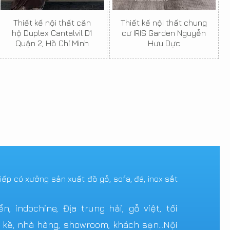
Thiết kế nội thất căn
Thiết kế nội thất chung
hộ Duplex Cantalvil D1
cư IRIS Garden Nguyễn
Quận 2, Hồ Chí Minh
Hưu Dực
tiếp có xưởng sản xuất đồ gỗ, sofa, đá, inox sắt
 indochine, Địa trung hải, gỗ việt, tối
n kề, nhà hàng, showroom, khách sạn...Nội