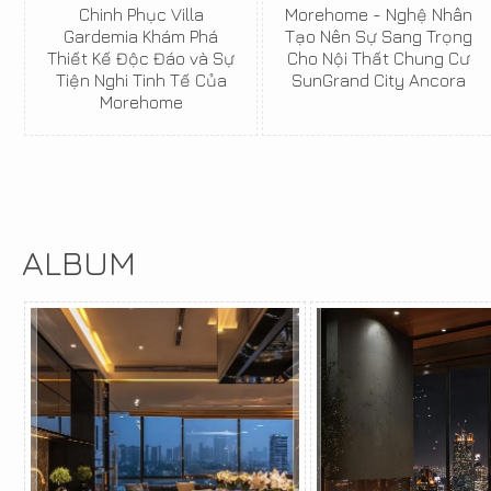
Chinh Phục Villa
Morehome - Nghệ Nhân
Gardemia Khám Phá
Tạo Nên Sự Sang Trọng
Thiết Kế Độc Đáo và Sự
Cho Nội Thất Chung Cư
Tiện Nghi Tinh Tế Của
SunGrand City Ancora
Morehome
ALBUM