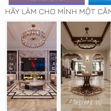
HÃY LÀM CHO MÌNH MỘT CĂ