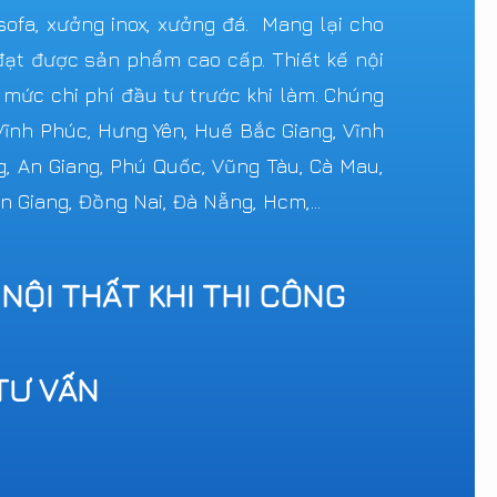
ofa, xưởng inox, xưởng đá. Mang lại cho
ạt được sản phẩm cao cấp. Thiết kế nội
c mức chi phí đầu tư trước khi làm. Chúng
 Vĩnh Phúc, Hưng Yên, Huế Bắc Giang, Vĩnh
g, An Giang, Phú Quốc, Vũng Tàu, Cà Mau,
n Giang, Đồng Nai, Đà Nẵng, Hcm,...
 NỘI THẤT KHI THI CÔNG
TƯ VẤN