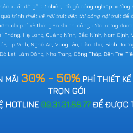
n xuất đồ gỗ tự nhiên, đồ gỗ công nghiệp, xưởng s
 quá trình
thiết kế nội thất đến thi công nội thất
để đ
iệm chi phí và thời gian khi thi công, ước lượng đượ
Hải Phòng, Hạ Long, Quảng Ninh, Bắc Ninh, Nam Định,
 Hóa, Tp Vinh, Nghệ An, Vũng Tàu, Cần Thơ, Bình Dươn
 Đà Lạt, Lâm Đồng, Nha Trang, Đồng Tháp, Bến Tre, Tiề
30% - 50%
N MÃI
PHÍ THIẾT KẾ
TRỌN GÓI
HỆ HOTLINE
09.31.31.88.77
ĐỂ ĐƯỢC 