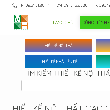
HN: 09.31.31.88.77
HCM: 097.543.8686
HP: 096.1
TRANG CHỦ
CÔNG TRÌNH
THIẾT KẾ NỘI THẤT
THIẾT KẾ NHÀ LIỀN KỀ
TÌM KIẾM THIẾT KẾ NỘI TH
THIẾT KẾ NỘI THẤT CAO 