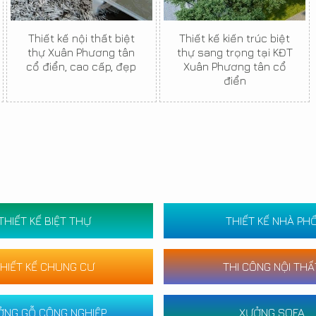
Thiết kế nội thất biệt
Thiết kế kiến trúc biệt
thự Xuân Phương tân
thự sang trọng tại KĐT
cổ điển, cao cấp, đẹp
Xuân Phương tân cổ
điển
THIẾT KẾ BIỆT THỰ
THIẾT KẾ NHÀ PH
HIẾT KẾ CHUNG CƯ
THI CÔNG NỘI THẤ
ỞNG GỖ CÔNG NGHIỆP
XƯỞNG SOFA