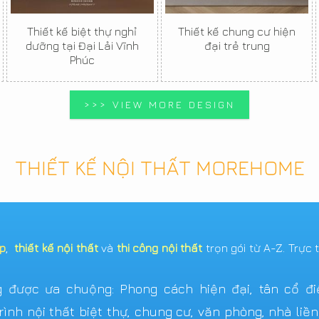
Thiết kế biệt thự nghỉ
Thiết kế chung cư hiện
dưỡng tại Đại Lải Vĩnh
đại trẻ trung
Phúc
>>> VIEW MORE DESIGN
THIẾT KẾ NỘI THẤT MOREHOME
ẹp
,
thiết kế nội thất
và
thi công nội thất
trọn gói từ A-Z. Trực 
được ưa chuộng: Phong cách hiện đại, tân cổ điển,
ình nội thất biệt thự, chung cư, văn phòng, nhà liề