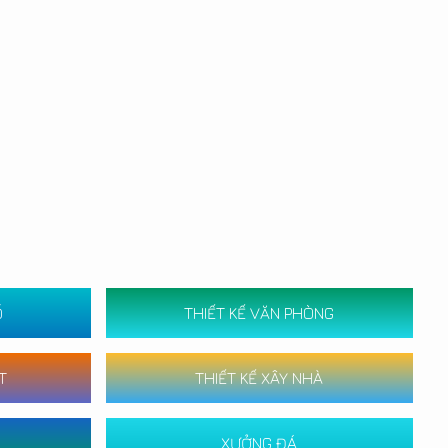
Ố
THIẾT KẾ VĂN PHÒNG
T
THIẾT KẾ XÂY NHÀ
XƯỞNG ĐÁ