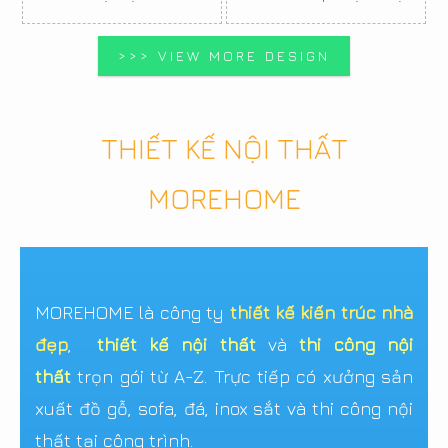
>>> VIEW MORE DESIGN
THIẾT KẾ NỘI THẤT
MOREHOME
MOREHOME là công ty
thiết kế kiến trúc nhà
đẹp
,
thiết kế nội thất
và
thi công nội
thất
trọn gói từ A-Z. Trực tiếp có xưởng sản
xuất đồ gỗ, sofa, đá, inox sắt và thi công nội
thất tại công trình.