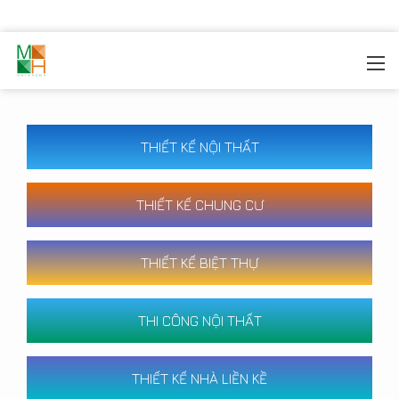
MOREHOME
/
CÔNG TRÌNH
THIẾT KẾ NỘI THẤT
THIẾT KẾ CHUNG CƯ
THIẾT KẾ BIỆT THỰ
THI CÔNG NỘI THẤT
THIẾT KẾ NHÀ LIỀN KỀ