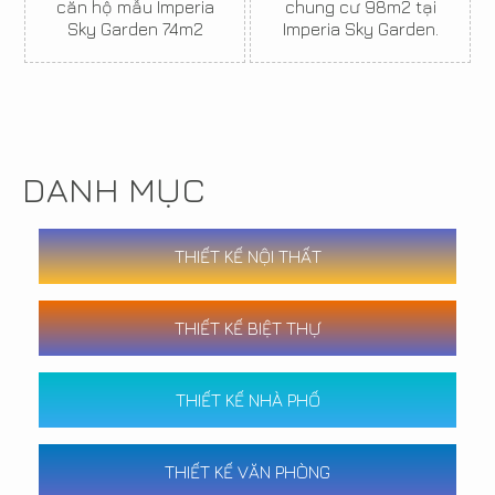
căn hộ mẫu Imperia
chung cư 98m2 tại
Sky Garden 74m2
Imperia Sky Garden.
DANH MỤC
THIẾT KẾ NỘI THẤT
THIẾT KẾ BIỆT THỰ
THIẾT KẾ NHÀ PHỐ
THIẾT KẾ VĂN PHÒNG