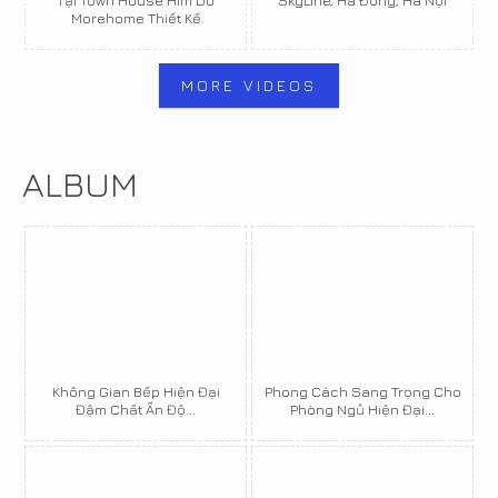
Tại Town House Him Do
SkyLine, Hà Đông, Hà Nội
Morehome Thiết Kế
MORE VIDEOS
ALBUM
Không Gian Bếp Hiện Đại
Phong Cách Sang Trọng Cho
Đậm Chất Ấn Độ...
Phòng Ngủ Hiện Đại...