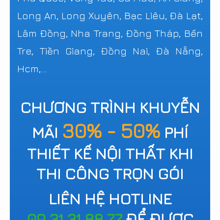
Long An, Long Xuyên, Bạc Liêu, Đà Lạt,
Lâm Đồng, Nha Trang, Đồng Tháp, Bến
Tre, Tiền Giang, Đồng Nai, Đà Nẵng,
Hcm,...
CHƯƠNG TRÌNH KHUYỄN
30% - 50%
MÃI
PHÍ
THIẾT KẾ NỘI THẤT KHI
THI CÔNG TRỌN GÓI
LIÊN HỆ HOTLINE
09.31.31.88.77
ĐỂ ĐƯỢC