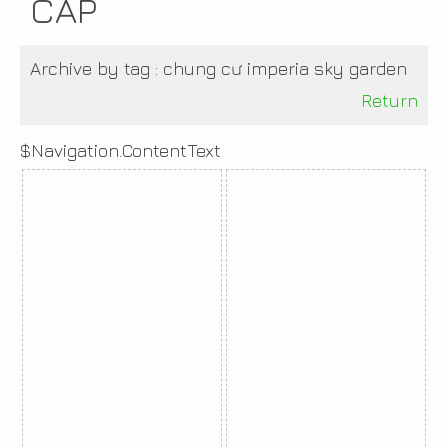
CẤP
Archive by tag :
chung cư imperia sky garden
Return
$Navigation.ContentText