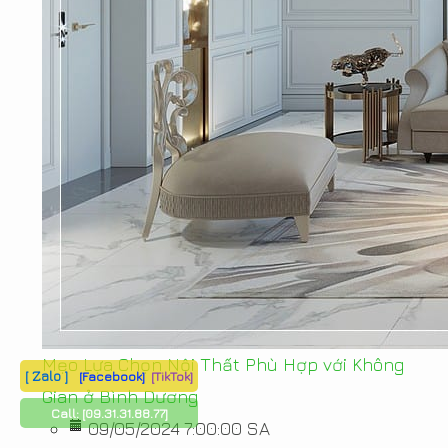
Mẹo Lựa Chọn Nội Thất Phù Hợp với Không
[ Zalo ]
[Facebook]
[TikTok]
Gian ở Bình Dương
Call:
[09.31.31.88.77]
09/05/2024 7:00:00 SA