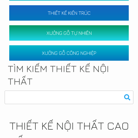
THIẾT KẾ KIẾN TRÚC
XƯỞNG GỖ TỰ NHIÊN
XƯỞNG GỖ CÔNG NGHIỆP
TÌM KIẾM THIẾT KẾ NỘI
THẤT
THIẾT KẾ NỘI THẤT CAO