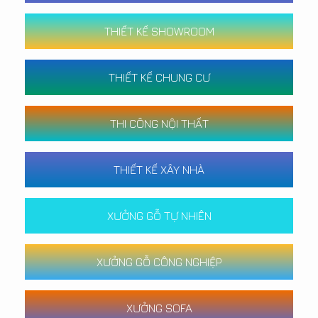
THIẾT KẾ SHOWROOM
THIẾT KẾ CHUNG CƯ
THI CÔNG NỘI THẤT
THIẾT KẾ XÂY NHÀ
XƯỞNG GỖ TỰ NHIÊN
XƯỞNG GỖ CÔNG NGHIỆP
XƯỞNG SOFA