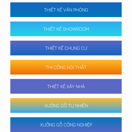
THIẾT KẾ VĂN PHÒNG
THIẾT KẾ SHOWROOM
THIẾT KẾ CHUNG CƯ
THI CÔNG NỘI THẤT
THIẾT KẾ XÂY NHÀ
XƯỞNG GỖ TỰ NHIÊN
XƯỞNG GỖ CÔNG NGHIỆP