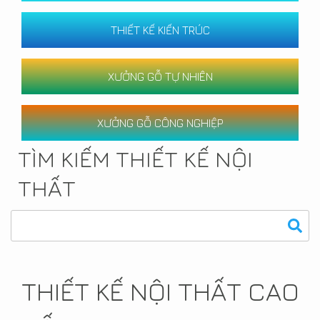
THIẾT KẾ KIẾN TRÚC
XƯỞNG GỖ TỰ NHIÊN
XƯỞNG GỖ CÔNG NGHIỆP
TÌM KIẾM THIẾT KẾ NỘI
THẤT
THIẾT KẾ NỘI THẤT CAO