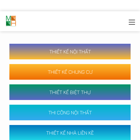
MOREHOME
/
CÔNG TRÌNH
THIẾT KẾ NỘI THẤT
THIẾT KẾ CHUNG CƯ
THIẾT KẾ BIỆT THỰ
THI CÔNG NỘI THẤT
THIẾT KẾ NHÀ LIỀN KỀ