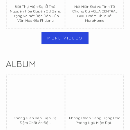
Biệt Thự Hiện Đại Ở Thái
Nét Hiện Đại và Tinh Tế
Nguyên Hòa Quyện Sự Sang
Chung Cư AQUA CENTRAL
Trọng và Nét Độc Đáo Của
LAKE Chăm Chút Bởi
Văn Hóa Địa Phương
MoreHome
MORE VIDEOS
ALBUM
Không Gian Bếp Hiện Đại
Phong Cách Sang Trọng Cho
Đậm Chất Ấn Độ...
Phòng Ngủ Hiện Đại...