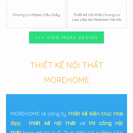
Chung cư Mipec Cầu Giấy
Thiết kế nội thất chung cư
cao cấp tại Heitower Hà Nội
>>> VIEW MORE DESIGN
THIẾT KẾ NỘI THẤT
MOREHOME
MOREHOME là công ty
thiết kế kiến trúc nhà
đẹp
,
thiết kế nội thất
và
thi công nội
thất
trọn gói từ A-Z. Trực tiếp có xưởng sản