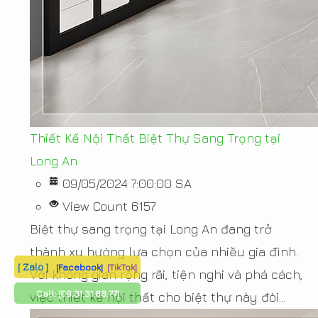
Thiết Kế Nội Thất Biệt Thự Sang Trọng tại
Long An
09/05/2024 7:00:00 SA
View Count 6157
Biệt thự sang trọng tại Long An đang trở
thành xu hướng lựa chọn của nhiều gia đình.
[ Zalo ]
[Facebook]
[TikTok]
Với không gian rộng rãi, tiện nghi và phá cách,
Call:
[09.31.31.88.77]
việc thiết kế nội thất cho biệt thự này đòi...