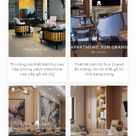
Thi công nội thất biệt thự cao
Thiết kế căn hộ Sun Grand
cấp phong cách Indochine
ấn tượng với nội thất gỗ óc
cao cấp gỗ sồi mỹ
chó sang trọng