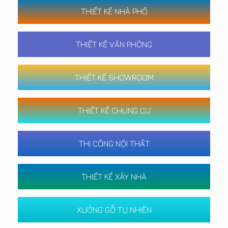
THIẾT KẾ NHÀ PHỐ
THIẾT KẾ VĂN PHÒNG
THIẾT KẾ SHOWROOM
THIẾT KẾ CHUNG CƯ
THI CÔNG NỘI THẤT
THIẾT KẾ XÂY NHÀ
XƯỞNG GỖ TỰ NHIÊN