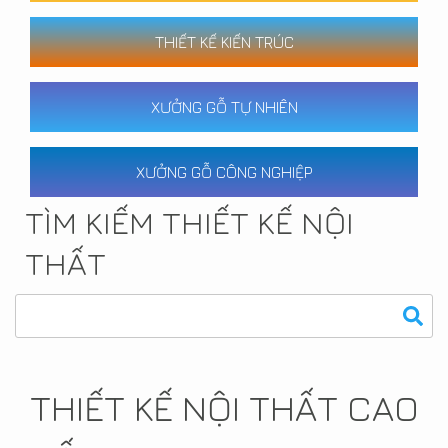
THIẾT KẾ KIẾN TRÚC
XƯỞNG GỖ TỰ NHIÊN
XƯỞNG GỖ CÔNG NGHIỆP
TÌM KIẾM THIẾT KẾ NỘI
THẤT
THIẾT KẾ NỘI THẤT CAO