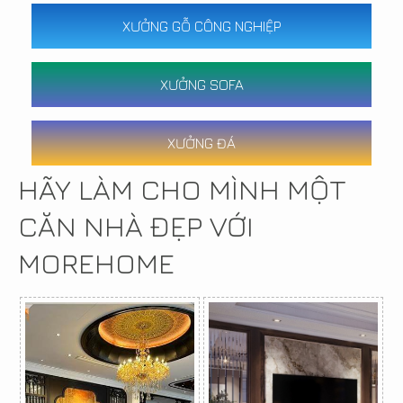
XƯỞNG GỖ CÔNG NGHIỆP
XƯỞNG SOFA
XƯỞNG ĐÁ
HÃY LÀM CHO MÌNH MỘT
CĂN NHÀ ĐẸP VỚI
MOREHOME