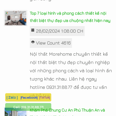
Top 7 loại hình và phong cách thiết kế nội
thất biệt thự đẹp ưa chuộng nhất hiện nay
28/02/2024 1:08:00 CH
View Count 4616
Nội thất Morehome chuyên thiết kế
nội thất biệt thự đẹp chuyên nghiệp
với những phong cách và loại hình ấn
tượng khác nhau. Liên hệ ngay
hotline 0931.31.88.77 để được tư vấn
và hỗ trợ.
[ Zalo ]
[Facebook]
[TikTok]
Call:
[09.31.31.88.77]
Khám Phá Chung Cư An Phú Thuận An và