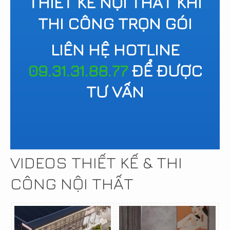
THIẾT KẾ NỘI THẤT KHI
THI CÔNG TRỌN GÓI
LIÊN HỆ HOTLINE
09.31.31.88.77
ĐỂ ĐƯỢC
TƯ VẤN
VIDEOS THIẾT KẾ & THI
CÔNG NỘI THẤT