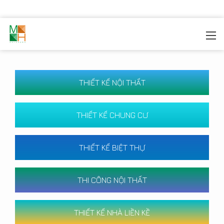
MOREHOME
/
CÔNG TRÌNH
THIẾT KẾ NỘI THẤT
THIẾT KẾ CHUNG CƯ
THIẾT KẾ BIỆT THỰ
THI CÔNG NỘI THẤT
THIẾT KẾ NHÀ LIỀN KỀ