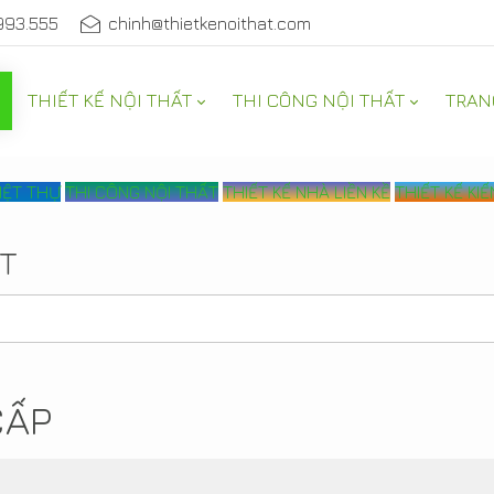
993.555
chinh@thietkenoithat.com
THIẾT KẾ NỘI THẤT
THI CÔNG NỘI THẤT
TRAN
BIỆT THỰ
THI CÔNG NỘI THẤT
THIẾT KẾ NHÀ LIỀN KỀ
THIẾT KẾ KI
ẤT
CẤP