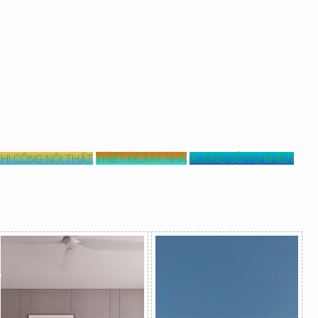
THI CÔNG NỘI THẤT
THIẾT KẾ XÂY NHÀ
XƯỞNG GỖ TỰ NHIÊN