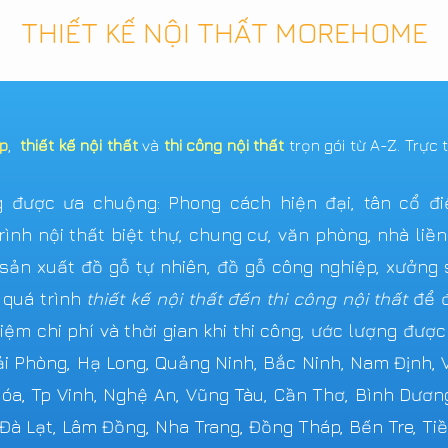
THIẾT KẾ NỘI THẤT MOREHOME
ẹp
,
thiết kế nội thất
và
thi công nội thất
trọn gói từ A-Z. Trực 
được ưa chuộng: Phong cách hiện đại, tân cổ điển,
ình nội thất biệt thự, chung cư, văn phòng, nhà liề
n xuất đồ gỗ tự nhiên, đồ gỗ công nghiệp, xưởng s
 quá trình
thiết kế nội thất đến thi công nội thất
để đ
iệm chi phí và thời gian khi thi công, ước lượng đượ
Hải Phòng, Hạ Long, Quảng Ninh, Bắc Ninh, Nam Định,
 Hóa, Tp Vinh, Nghệ An, Vũng Tàu, Cần Thơ, Bình Dươn
 Đà Lạt, Lâm Đồng, Nha Trang, Đồng Tháp, Bến Tre, Tiề