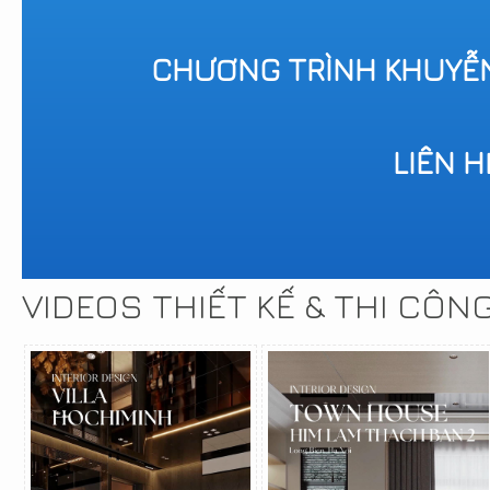
CHƯƠNG TRÌNH KHUYỄ
LIÊN 
VIDEOS THIẾT KẾ & THI CÔN