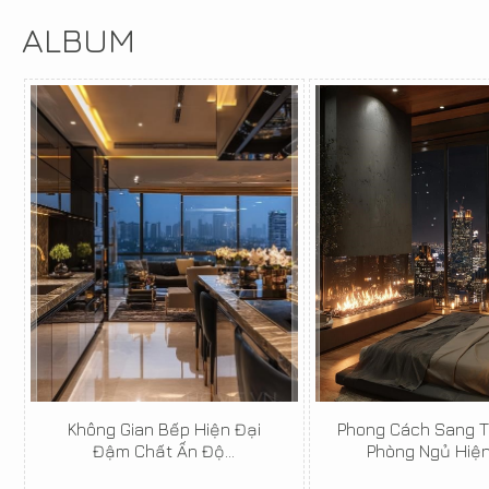
ALBUM
Không Gian Bếp Hiện Đại
Phong Cách Sang T
Đậm Chất Ấn Độ...
Phòng Ngủ Hiện 