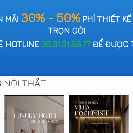
30% - 50%
N MÃI
PHÍ THIẾT KẾ
TRỌN GÓI
HỆ HOTLINE
09.31.31.88.77
ĐỂ ĐƯỢC 
G NỘI THẤT