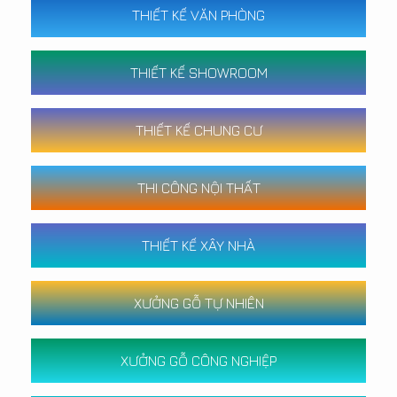
THIẾT KẾ VĂN PHÒNG
THIẾT KẾ SHOWROOM
THIẾT KẾ CHUNG CƯ
THI CÔNG NỘI THẤT
THIẾT KẾ XÂY NHÀ
XƯỞNG GỖ TỰ NHIÊN
XƯỞNG GỖ CÔNG NGHIỆP