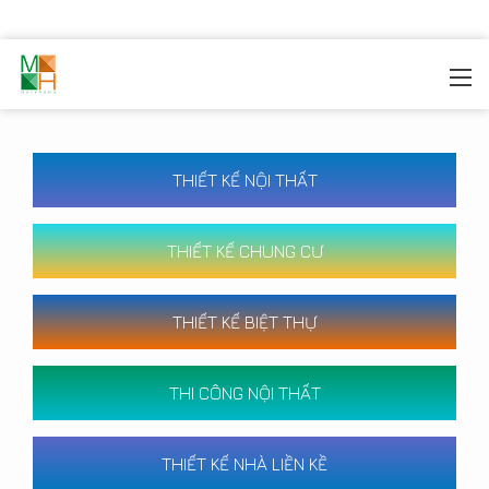
MOREHOME
/
CÔNG TRÌNH
THIẾT KẾ NỘI THẤT
THIẾT KẾ CHUNG CƯ
THIẾT KẾ BIỆT THỰ
THI CÔNG NỘI THẤT
THIẾT KẾ NHÀ LIỀN KỀ