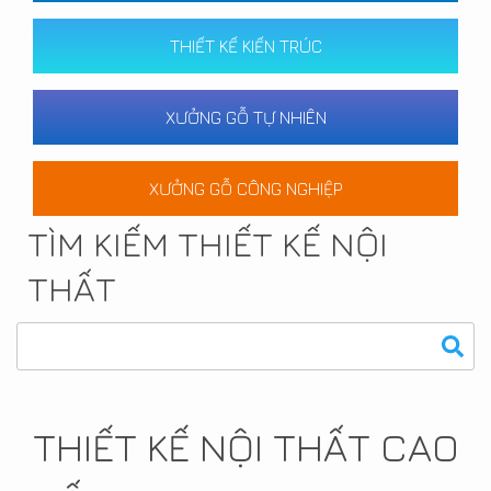
THIẾT KẾ KIẾN TRÚC
XƯỞNG GỖ TỰ NHIÊN
XƯỞNG GỖ CÔNG NGHIỆP
TÌM KIẾM THIẾT KẾ NỘI
THẤT
THIẾT KẾ NỘI THẤT CAO