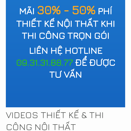
30% - 50%
MÃI
PHÍ
THIẾT KẾ NỘI THẤT KHI
THI CÔNG TRỌN GÓI
LIÊN HỆ HOTLINE
09.31.31.88.77
ĐỂ ĐƯỢC
TƯ VẤN
VIDEOS THIẾT KẾ & THI
CÔNG NỘI THẤT