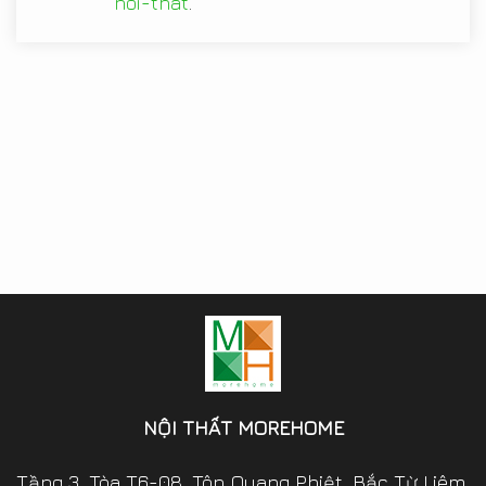
noi-that
.
NỘI THẤT MOREHOME
Tầng 3, Tòa T6-08, Tôn Quang Phiệt, Bắc Từ Liêm,