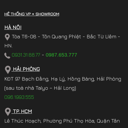
HỆ THỐNG VP + SHOWROOM
HÀ NỘI
Tòa T6-08 - Tôn Quang Phiệt - Bắc Từ Liêm -
HN.
0931.31.88.77
-
0987.653.777
HẢI PHÒNG
KĐT 97 Bạch Đằng, Hạ Lý, Hồng Bàng, Hải Phòng
(sau toà nhà Taiyo – Hải Long)
096.1993.555
TP. HCM
Lê Thúc Hoạch, Phường Phú Thọ Hòa, Quận Tân