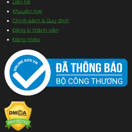
Liên hệ
Khuyến mại
Chính sách & Quy định
Đăng kí thành viên
Đăng nhập