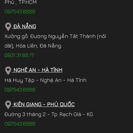
Phú , TP.HCM
097.543.8686
ĐÀ NẴNG
Xưởng gỗ: Đường Nguyễn Tất Thành (nối
dài), Hòa Liên, Đà Nẵng.
0931.31.88.77
NGHỆ AN - HÀ TĨNH
Hà Huy Tập - Nghệ An - Hà Tĩnh
097.543.8686
KIÊN GIANG - PHÚ QUỐC
Đường 3 tháng 2 - Tp. Rạch Giá - KG.
097.543.8686