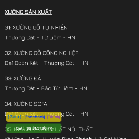
XƯỞNG SẢN XUẤT
01: XƯỞNG GỖ TỰ NHIÊN
Thượng Cát - Từ Liêm - HN.
02: XƯỞNG GỖ CÔNG NGHIỆP
Đại Đoàn Kết - Thượng Cát - HN.
03: XƯỞNG ĐÁ
Thượng Cát - Bắc Từ Liêm - HN.
04: XƯỞNG SOFA
Đại Đoàn Kết - Thượng Cát - HN.
[ Zalo ]
[Facebook]
[TikTok]
Call:
[09.31.31.88.77]
05: NHÀ MÁY SẢN XUẤT NỘI THẤT