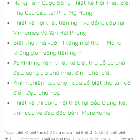
Nâng Tầm Cuộc Sống Thiết Kế Nội Thất Biệt
Thự Cao Cấp tại Phú Mỹ Hưng
Thiết kế nội thất tiện nghi và đẳng cấp tại
Vinhomes Vũ Yên Hải Phòng
Biệt thự nhà vườn 1 tầng mái thái - Mở ra
không gian sống tiện nghi
#5 Kinh nghiệm thiết kế biệt thự gỗ óc chó
đẹp, sang gia chủ nhất định phải biết
Kinh nghiệm lựa chọn cửa sổ biệt thự tân cổ
điển đẹp phù hợp
Thiết kế thi công nội thất tại Bắc Giang: Kết
tinh của vẻ đẹp độc bản | MoreHome
Tags:
thiết kế biệt thự cổ điển
,
trang trí nội thất
,
thiết kế nội thất biệt
thự
|
Categories:
Thiết kế biệt thự
|
View Count (7589)
|
Return