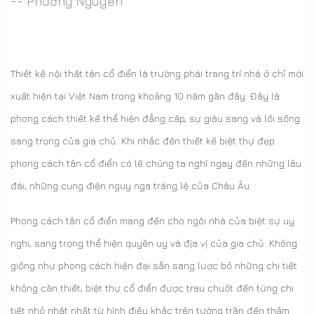
-- Phương Nguyễn
Thiết kế nội thất tân cổ điển là trường phái trang trí nhà ở chỉ mới
xuất hiện tại Việt Nam trong khoảng 10 năm gần đây. Đây là
phong cách thiết kế thể hiện đẳng cấp, sự giàu sang và lối sống
sang trọng của gia chủ. Khi nhắc đến thiết kế biệt thự đẹp
phong cách tân cổ điển có lẽ chúng ta nghĩ ngay đến những lâu
đài, những cung điện nguy nga tráng lệ của Châu Âu.
Phong cách tân cổ điển mang đến cho ngôi nhà của biệt sự uy
nghi, sang trọng thể hiện quyền uy và địa vị của gia chủ. Không
giống như phong cách hiện đại sẵn sang lược bỏ những chi tiết
không cần thiết, biệt thự cổ điển được trau chuốt đến từng chi
tiết nhỏ nhặt nhất từ hình điêu khắc trên tường trần đến thảm