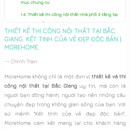
mục chung cư
Thiết kế thi công nội thất nhà phố 3 tầng tại
Lục Nam Bắc Giang
THIẾT KẾ THI CÔNG NỘI THẤT TẠI BẮC
Thiết kế thi công nội thất trọn gói
GIANG: KẾT TINH CỦA VẺ ĐẸP ĐỘC BẢN |
MOREHOME
Lợi ích khi chọn dịch vụ thiết kế thi công nội thất
tại Bắc Giang từ MoreHome
-- Chinh Tran
Quy trình thiết kế thi công nội thất tại Bắc Giang
MoreHome không chỉ là một đơn vị
thiết kế và thi
từ MoreHome
công nội thất tại Bắc Giang
uy tín, mà còn là
người bạn đồng hành, người tạo nên những câu
chuyện đẹp trong không gian sống của bạn. Với
sứ mệnh "Kết tinh của vẻ đẹp độc bản",
MoreHome cam kết mang lại cho khách hàng