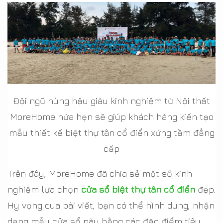
Đội ngũ hùng hậu giàu kinh nghiệm từ Nội thất
MoreHome hứa hẹn sẽ giúp khách hàng kiến tạo
mẫu thiết kế biệt thự tân cổ điển xứng tầm đẳng
cấp
Trên đây, MoreHome đã chia sẻ một số kinh
nghiệm lựa chọn
cửa sổ biệt thự tân cổ điển
đẹp.
Hy vọng qua bài viết, bạn có thể hình dung, nhận
dạng mẫu cửa sổ này bằng các đặc điểm tiêu