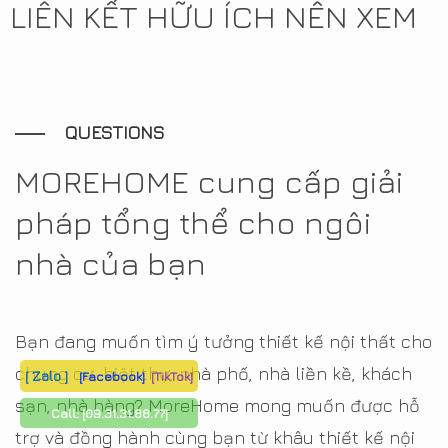
LIÊN KẾT HỮU ÍCH NÊN XEM
QUESTIONS
MOREHOME cung cấp giải
pháp tổng thể cho ngôi
nhà của bạn
Bạn đang muốn tìm ý tưởng thiết kế nội thất cho
chung cư, biệt thự, nhà phố, nhà liền kề, khách
[ Zalo ]
[Facebook]
[TikTok]
sạn, nhà hàng? MoreHome mong muốn được hỗ
Call:
[09.31.31.88.77]
trợ và đồng hành cùng bạn từ khâu thiết kế nội