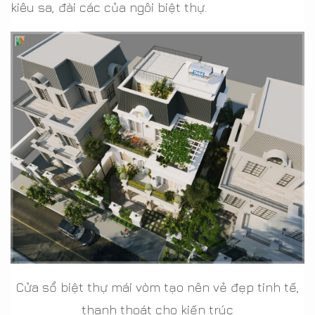
kiêu sa, đài các của ngôi biệt thự.
Cửa sổ biệt thự mái vòm tạo nên vẻ đẹp tinh tế,
thanh thoát cho kiến trúc