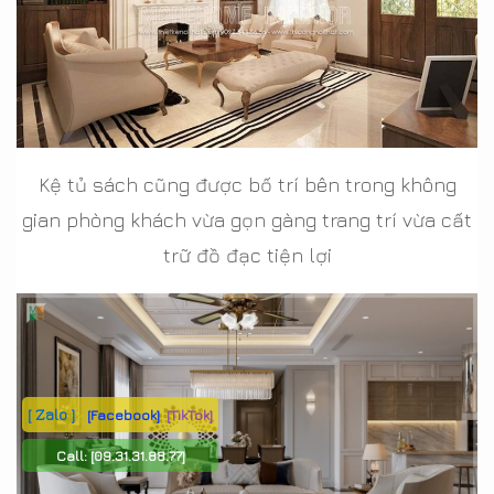
Kệ tủ sách cũng được bố trí bên trong không
gian phòng khách vừa gọn gàng trang trí vừa cất
trữ đồ đạc tiện lợi
[ Zalo ]
[Facebook]
[TikTok]
Call:
[09.31.31.88.77]