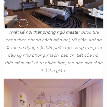
Thiết kế nội thất phòng ngủ master
được lựa
chọn theo phong cách hiện đại, tối giản. Không
đi vào sử dụng nội thất phức tạp, sang trọng và
cầu kỳ như phòng khách, các chi tiết của nội
thất mềm mại và tự nhiên hơn, tạo nên một tổng
thể thư giãn.