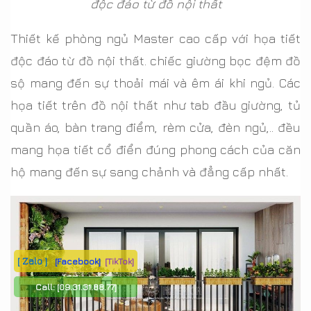
độc đáo từ đồ nội thất
Thiết kế phòng ngủ Master cao cấp với họa tiết
độc đáo từ đồ nội thất. chiếc giường bọc đệm đồ
sộ mang đến sự thoải mái và êm ái khi ngủ. Các
họa tiết trên đồ nội thất như tab đầu giường, tủ
quần áo, bàn trang điểm, rèm cửa, đèn ngủ,.. đều
mang họa tiết cổ điển đúng phong cách của căn
hộ mang đến sự sang chảnh và đẳng cấp nhất.
[ Zalo ]
[Facebook]
[TikTok]
Call:
[09.31.31.88.77]