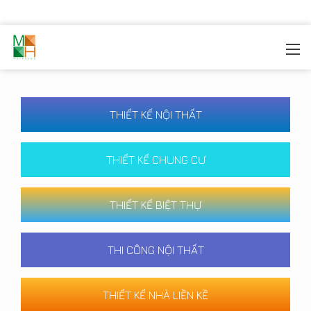
MOREHOME
/
CÔNG TRÌNH
THIẾT KẾ NỘI THẤT
THIẾT KẾ CHUNG CƯ
THIẾT KẾ BIỆT THỰ
THI CÔNG NỘI THẤT
THIẾT KẾ NHÀ LIỀN KỀ