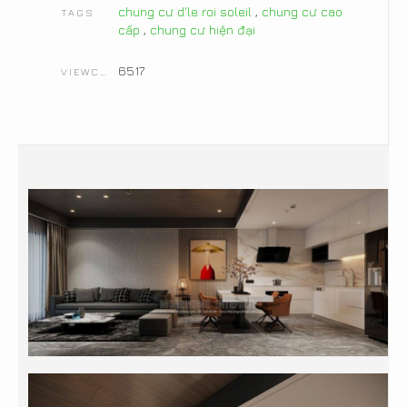
chung cư d'le roi soleil
,
chung cư cao
TAGS
cấp
,
chung cư hiện đại
6517
VIEWCOUNT