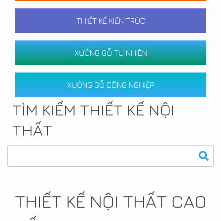
THIẾT KẾ KIẾN TRÚC
XƯỞNG GỖ TỰ NHIÊN
XƯỞNG GỖ CÔNG NGHIỆP
TÌM KIẾM THIẾT KẾ NỘI
THẤT
THIẾT KẾ NỘI THẤT CAO