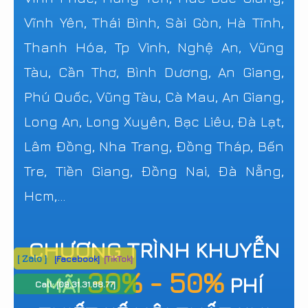
Vĩnh Yên, Thái Bình, Sài Gòn, Hà Tĩnh,
Thanh Hóa, Tp Vinh, Nghệ An, Vũng
Tàu, Cần Thơ, Bình Dương, An Giang,
Phú Quốc, Vũng Tàu, Cà Mau, An Giang,
Long An, Long Xuyên, Bạc Liêu, Đà Lạt,
Lâm Đồng, Nha Trang, Đồng Tháp, Bến
Tre, Tiền Giang, Đồng Nai, Đà Nẵng,
Hcm,...
CHƯƠNG TRÌNH KHUYỄN
[ Zalo ]
[Facebook]
[TikTok]
30% - 50%
MÃI
PHÍ
Call:
[09.31.31.88.77]