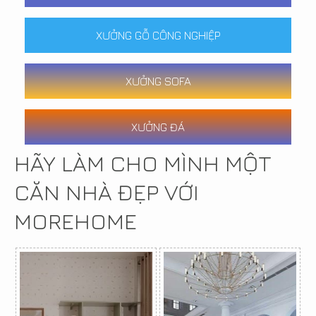
XƯỞNG GỖ CÔNG NGHIỆP
XƯỞNG SOFA
XƯỞNG ĐÁ
HÃY LÀM CHO MÌNH MỘT
CĂN NHÀ ĐẸP VỚI
MOREHOME