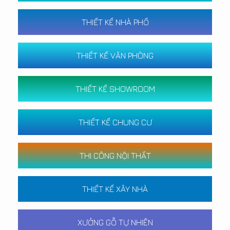
THIẾT KẾ NHÀ PHỐ
THIẾT KẾ VĂN PHÒNG
THIẾT KẾ SHOWROOM
THIẾT KẾ CHUNG CƯ
THI CÔNG NỘI THẤT
THIẾT KẾ XÂY NHÀ
XƯỞNG GỖ TỰ NHIÊN