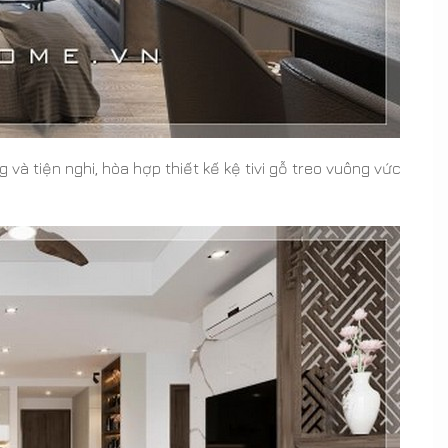
 tiện nghi, hòa hợp thiết kế kệ tivi gỗ treo vuông vức