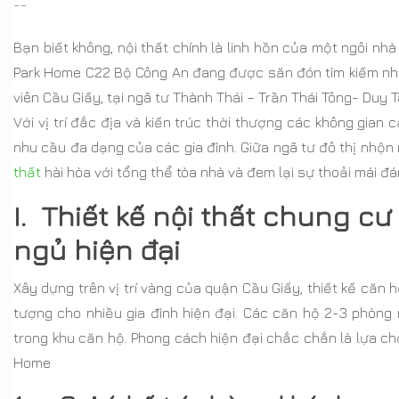
--
Bạn biết không, nội thất chính là linh hồn của một ngôi nhà
Park Home C22 Bộ Công An đang được săn đón tìm kiếm nhiều
viên Cầu Giấy, tại ngã tư Thành Thái – Trần Thái Tông- Duy T
Với vị trí đắc địa và kiến trúc thời thượng các không gian
nhu cầu đa dạng của các gia đình. Giữa ngã tư đô thị nhộn
thất
hài hòa với tổng thể tòa nhà và đem lại sự thoải mái đ
I. Thiết kế nội thất chung c
ngủ hiện đại
Xây dựng trên vị trí vàng của quận Cầu Giấy, thiết kế că
tượng cho nhiều gia đình hiện đại. Các căn hộ 2-3 phòng n
trong khu căn hộ. Phong cách hiện đại chắc chắn là lựa ch
Home