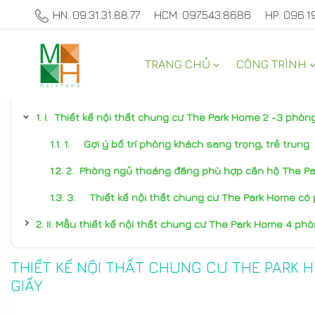
HN: 09.31.31.88.77
HCM: 097.543.8686
HP: 096.1
TRANG CHỦ
CÔNG TRÌNH
TƯ VẤN NỘI THẤT NHÀ ĐẸP
I. Thiết kế nội thất chung cư The Park Home 2 -3 phòn
1. Gợi ý bố trí phòng khách sang trọng, trẻ trung
2. Phòng ngủ thoáng đãng phù hợp căn hộ The P
3. Thiết kế nội thất chung cư The Park Home có 
II. Mẫu thiết kế nội thất chung cư The Park Home 4 ph
THIẾT KẾ NỘI THẤT CHUNG CƯ THE PARK 
GIẤY