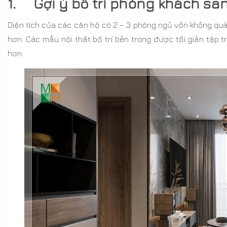
1. Gợi ý bố trí phòng khách san
Diện tích của các căn hộ có 2 – 3 phòng ngủ vốn không qu
hơn. Các mẫu nội thất bố trí bên trong được tối giản tập 
hơn.