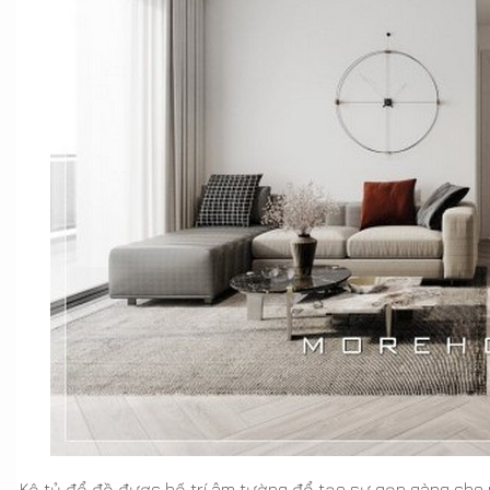
Kệ tủ để đồ được bố trí âm tường để tạo sự gọn gàng cho 