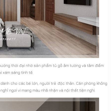
 hướng thời đại nhờ sản phẩm tủ gỗ âm tường và tâm điểm
i xám sáng tinh tế
 dành cho các bé lớn, người trẻ độc thân. Căn phòng không
 nghỉ ngơi vì mang màu nhã nhặn và nội thất tiện nghi.