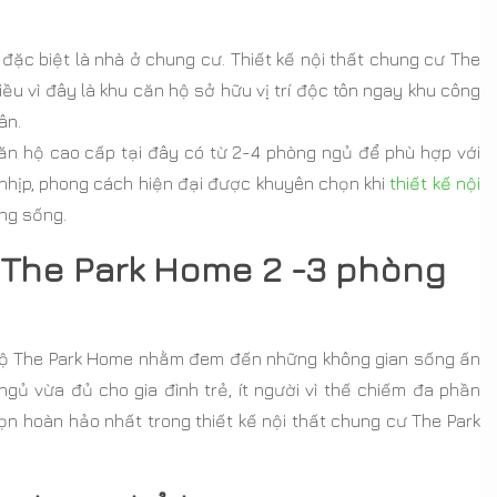
 đặc biệt là nhà ở chung cư. Thiết kế nội thất chung cư The
 vì đây là khu căn hộ sở hữu vị trí độc tôn ngay khu công
ân.
 căn hộ cao cấp tại đây có từ 2-4 phòng ngủ để phù hợp với
 nhịp, phong cách hiện đại được khuyên chọn khi
thiết kế nội
áng sống.
ư The Park Home 2 -3 phòng
n hộ The Park Home nhằm đem đến những không gian sống ấn
gủ vừa đủ cho gia đình trẻ, ít người vì thế chiếm đa phần
ọn hoàn hảo nhất trong thiết kế nội thất chung cư The Park