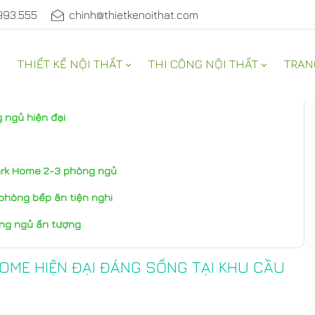
993.555
chinh@thietkenoithat.com
THIẾT KẾ NỘI THẤT
THI CÔNG NỘI THẤT
TRAN
g ngủ hiện đại
ark Home 2-3 phòng ngủ
phòng bếp ăn tiện nghi
òng ngủ ấn tượng
HOME HIỆN ĐẠI ĐÁNG SỐNG TẠI KHU CẦU