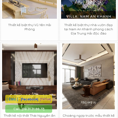
Thiết kế biệt thự Vũ Yên Hải
Thiết kế biệt thự nhà vườn đẹp
Phòng
tại Nam An Khánh phong cách
Địa Trung Hải độc đáo
[ Zalo ]
[Facebook]
[TikTok]
Call:
[09.31.31.88.77]
Thiết kế nội thất Thái Nguyên ấn
Choáng ngợp trước mẫu thiết kế