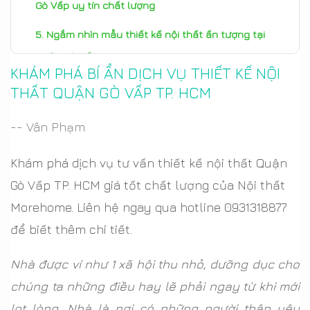
Gò Vấp uy tín chất lượng
Ngắm nhìn mẫu thiết kế nội thất ấn tượng tại
Quận Gò Vấp TP. HCM
KHÁM PHÁ BÍ ẨN DỊCH VỤ THIẾT KẾ NỘI
THẤT QUẬN GÒ VẤP TP. HCM
-- Vân Phạm
Khám phá dịch vụ tư vấn thiết kế nội thất Quận
Gò Vấp TP. HCM giá tốt chất lượng của Nội thất
Morehome. Liên hệ ngay qua hotline 0931318877
để biết thêm chi tiết.
Nhà được ví như 1 xã hội thu nhỏ, dưỡng dục cho
chúng ta những điều hay lẽ phải ngay từ khi mới
lọt lòng. Nhà là nơi có những người thân yêu