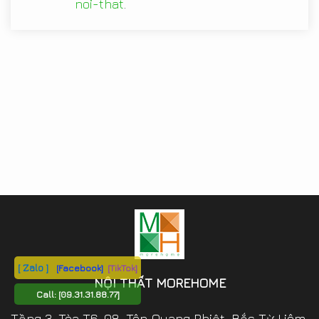
noi-that
.
[ Zalo ]
[Facebook]
[TikTok]
NỘI THẤT MOREHOME
Call:
[09.31.31.88.77]
Tầng 3, Tòa T6-08, Tôn Quang Phiệt, Bắc Từ Liêm,