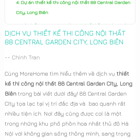
Dự án thiết kế thi công nội thất 88 Central Garden
City, Long Biên
Nội thất MoreHome – Đơn vị thiết kế, thi công nội
DỊCH VỤ THIẾT KẾ THI CÔNG NỘI THẤT
thất 88 Central Garden City, Long Biên uy tín
88 CENTRAL GARDEN CITY, LONG BIÊN
-- Chinh Tran
Cùng MoreHome tìm hiểu thêm về dịch vụ
thiết
kế thi công nội thất 88 Central Garden City, Long
Biên
trong bài viết dưới đây! 88 Central Garden
City tọa lạc tại vị trí đắc địa và bao quanh rất
nhiều tiện ích. Nơi đây cũng được coi là một
trong những khu phố phồn hoa nhất thủ đô Hà
Nội với không gian sống thông minh, sang trọng.