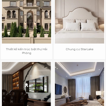
Thiết kế kiến trúc biệt thự Hải
Chung cư StarLake
Phòng