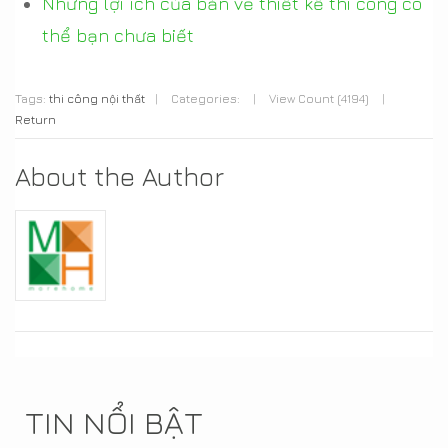
Những lợi ích của bản vẽ thiết kế thi công có
thể bạn chưa biết
Tags:
thi công nội thất
|
Categories:
|
View Count (4194)
|
Return
About the Author
TIN NỔI BẬT