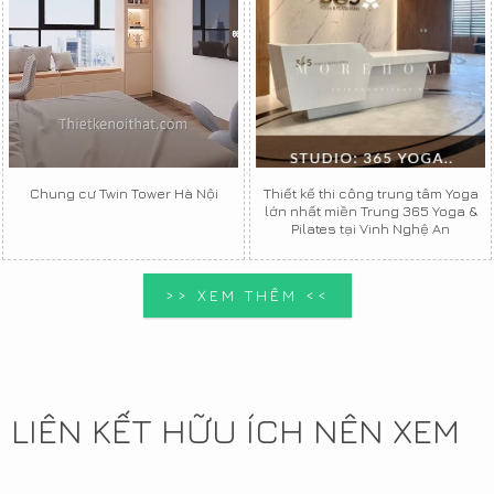
Chung cư Twin Tower Hà Nội
Thiết kế thi công trung tâm Yoga
lớn nhất miền Trung 365 Yoga &
Pilates tại Vinh Nghệ An
>> XEM THÊM <<
LIÊN KẾT HỮU ÍCH NÊN XEM