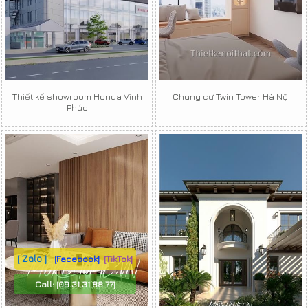
Thiết kế showroom Honda Vĩnh
Chung cư Twin Tower Hà Nội
Phúc
[ Zalo ]
[Facebook]
[TikTok]
Call:
[09.31.31.88.77]