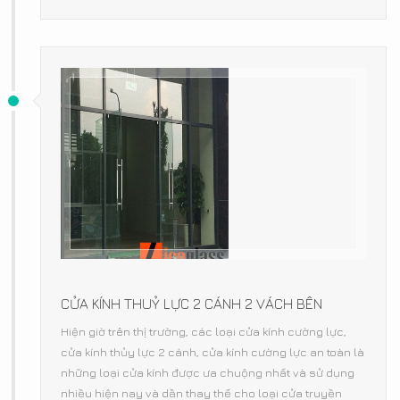
CỬA KÍNH THUỶ LỰC 2 CÁNH 2 VÁCH BÊN
Hiện giờ trên thị trường, các loại cửa kính cường lực,
cửa kính thủy lực 2 cánh, cửa kính cường lực an toàn là
những loại cửa kính được ưa chuộng nhất và sử dụng
nhiều hiện nay và dần thay thế cho loại cửa truyền