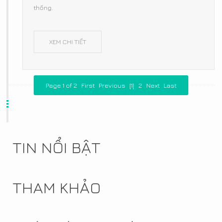
thống.
XEM CHI TIẾT
Page 1 of 2
First
Previous
[1]
2
Next
Last
TIN NỔI BẬT
THAM KHẢO