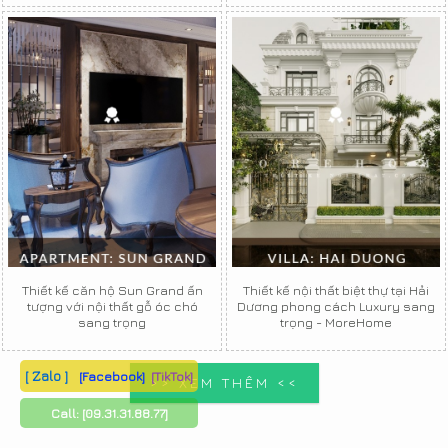
Thiết kế căn hộ Sun Grand ấn
Thiết kế nội thất biệt thự tại Hải
tượng với nội thất gỗ óc chó
Dương phong cách Luxury sang
sang trọng
trọng - MoreHome
[ Zalo ]
[Facebook]
[TikTok]
>> XEM THÊM <<
Call:
[09.31.31.88.77]