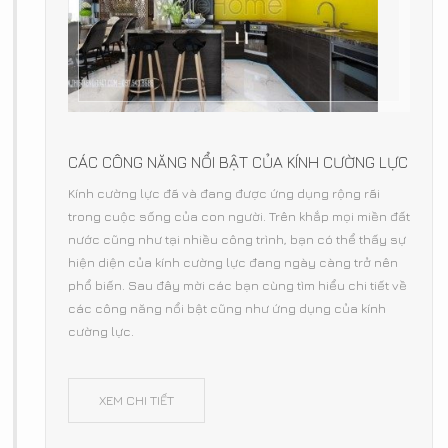
CÁC CÔNG NĂNG NỔI BẬT CỦA KÍNH CƯỜNG LỰC
Kính cường lực đã và đang được ứng dụng rộng rãi
trong cuộc sống của con người. Trên khắp mọi miền đất
nước cũng như tại nhiều công trình, bạn có thể thấy sự
hiện diện của kính cường lực đang ngày càng trở nên
phổ biến. Sau đây mời các bạn cùng tìm hiểu chi tiết về
các công năng nổi bật cũng như ứng dụng của kính
cường lực.
XEM CHI TIẾT