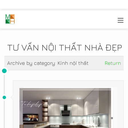
MOREHOME
/
TIN TỨC
TƯ VẤN NỘI THẤT NHÀ ĐẸP
Archive by category:
Kính nội thất
Return