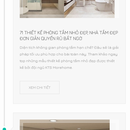
71 THIẾT KẾ PHÒNG TẮM NHỎ ĐẸP, NHÀ TẮM ĐẸP
ĐƠN GIẢN QUYẾN RŨ BẤT NGỜ
Diện tích không gian phòng tắm hạn chế? Đâu sẽ là giải
pháp tối ưu phù hợp cho bài toàn này. Tham khảo ngay
top những mẫu thiết kế phòng tắm nhỏ đẹp được thiết
kế bởi đội ngũ KTS Morehome.
XEM CHI TIẾT