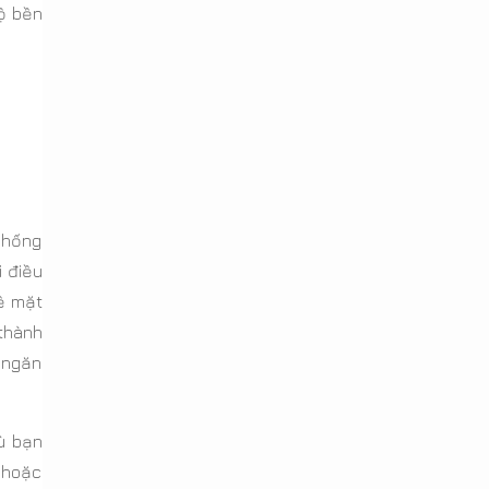
độ bền
chống
i điều
Bề mặt
thành
 ngăn
ù bạn
 hoặc