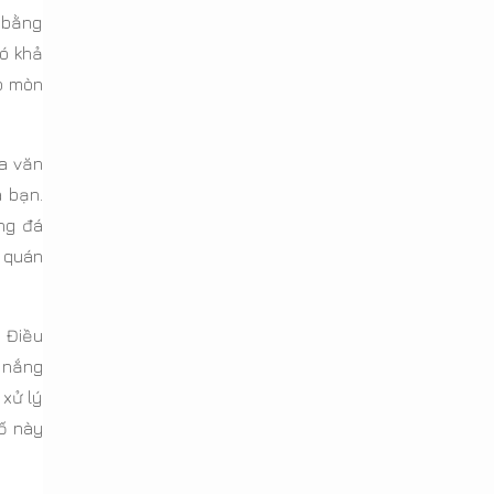
n bằng
ó khả
ao mòn
a văn
 bạn.
ng đá
t quán
. Điều
 nắng
 xử lý
tố này