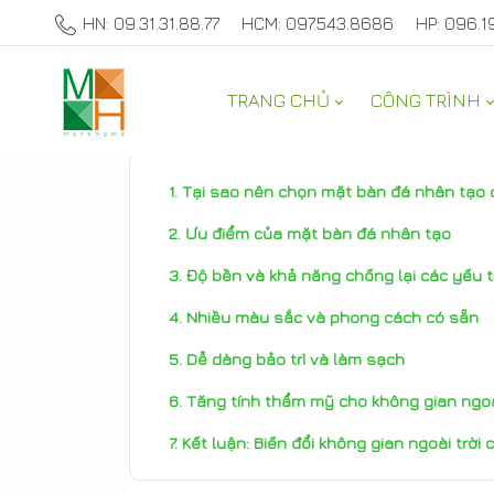
HN: 09.31.31.88.77
HCM: 097.543.8686
HP: 096.1
TRANG CHỦ
CÔNG TRÌNH
THAM KHẢO
Tại sao nên chọn mặt bàn đá nhân tạo c
Ưu điểm của mặt bàn đá nhân tạo
Độ bền và khả năng chống lại các yếu tố
Nhiều màu sắc và phong cách có sẵn
Dễ dàng bảo trì và làm sạch
Tăng tính thẩm mỹ cho không gian ngoà
Kết luận: Biến đổi không gian ngoài trời