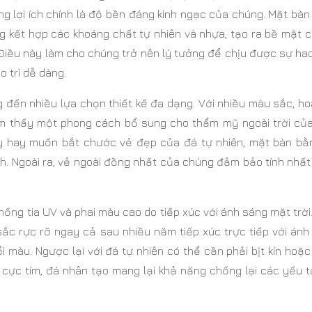
ng lợi ích chính là độ bền đáng kinh ngạc của chúng. Mặt bà
 kết hợp các khoáng chất tự nhiên và nhựa, tạo ra bề mặt c
 Điều này làm cho chúng trở nên lý tưởng để chịu được sự h
o trì dễ dàng.
 đến nhiều lựa chọn thiết kế đa dạng. Với nhiều màu sắc, ho
ìm thấy một phong cách bổ sung cho thẩm mỹ ngoài trời của
ẩy hay muốn bắt chước vẻ đẹp của đá tự nhiên, mặt bàn bằ
h. Ngoài ra, vẻ ngoài đồng nhất của chúng đảm bảo tính nhấ
ng tia UV và phai màu cao do tiếp xúc với ánh sáng mặt trời
sắc rực rỡ ngay cả sau nhiều năm tiếp xúc trực tiếp với ánh
 màu. Ngược lại với đá tự nhiên có thể cần phải bịt kín hoặc
 cực tím, đá nhân tạo mang lại khả năng chống lại các yếu 