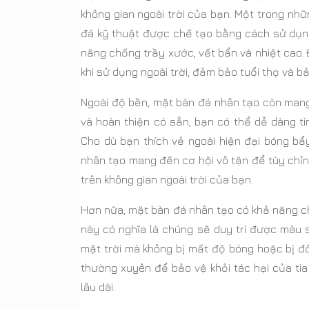
không gian ngoài trời của bạn. Một trong nhữ
đá kỹ thuật được chế tạo bằng cách sử dụng
năng chống trầy xước, vết bẩn và nhiệt cao.
khi sử dụng ngoài trời, đảm bảo tuổi thọ và bả
Ngoài độ bền, mặt bàn đá nhân tạo còn mang
và hoàn thiện có sẵn, bạn có thể dễ dàng t
Cho dù bạn thích vẻ ngoài hiện đại bóng b
nhân tạo mang đến cơ hội vô tận để tùy chỉn
trên không gian ngoài trời của bạn.
Hơn nữa, mặt bàn đá nhân tạo có khả năng chố
này có nghĩa là chúng sẽ duy trì được màu 
mặt trời mà không bị mất độ bóng hoặc bị đổi
thường xuyên để bảo vệ khỏi tác hại của tia
lâu dài.