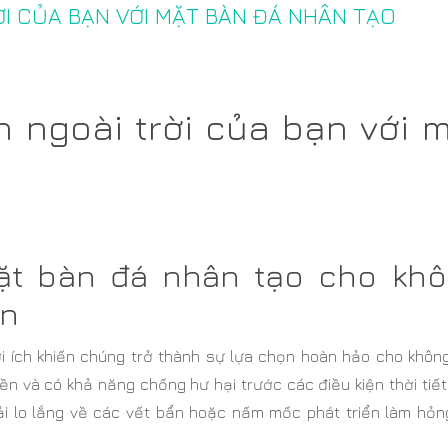
ỜI CỦA BẠN VỚI MẶT BÀN ĐÁ NHÂN TẠO
n ngoài trời của bạn với 
ặt bàn đá nhân tạo cho kh
ạn
i ích khiến chúng trở thành sự lựa chọn hoàn hảo cho không
ền và có khả năng chống hư hại trước các điều kiện thời tiế
ải lo lắng về các vết bẩn hoặc nấm mốc phát triển làm hỏng