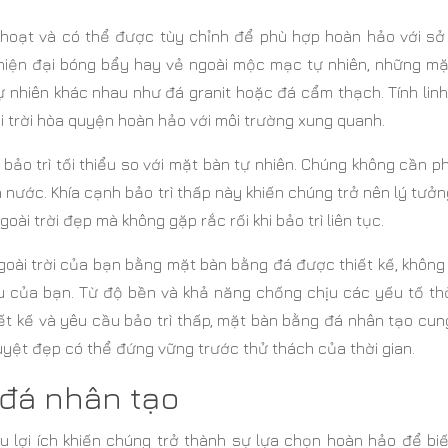
h hoạt và có thể được tùy chỉnh để phù hợp hoàn hảo với sở 
i hiện đại bóng bẩy hay vẻ ngoài mộc mạc tự nhiên, những mặ
ự nhiên khác nhau như đá granit hoặc đá cẩm thạch. Tính lin
i trời hòa quyện hoàn hảo với môi trường xung quanh.
o trì tối thiểu so với mặt bàn tự nhiên. Chúng không cần ph
 nước. Khía cạnh bảo trì thấp này khiến chúng trở nên lý tưở
i trời đẹp mà không gặp rắc rối khi bảo trì liên tục.
 ngoài trời của bạn bằng mặt bàn bằng đá được thiết kế, không
u của bạn. Từ độ bền và khả năng chống chịu các yếu tố thờ
iết kế và yêu cầu bảo trì thấp, mặt bàn bằng đá nhân tạo cu
uyệt đẹp có thể đứng vững trước thử thách của thời gian.
đá nhân tạo
u lợi ích khiến chúng trở thành sự lựa chọn hoàn hảo để biế