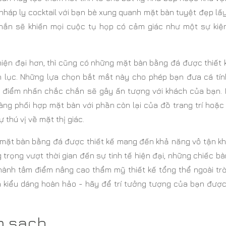
nháp ly cocktail với bạn bè xung quanh mặt bàn tuyệt đẹp l
hắn sẽ khiến mọi cuộc tụ họp có cảm giác như một sự kiệ
hiện đại hơn, thì cũng có những mặt bàn bằng đá được thiết 
 lục. Những lựa chọn bắt mắt này cho phép bạn đưa cá tín
ột điểm nhấn chắc chắn sẽ gây ấn tượng với khách của bạn. 
àng phối hợp mặt bàn với phần còn lại của đồ trang trí hoặc
thú vị về mặt thị giác.
, mặt bàn bằng đá được thiết kế mang đến khả năng vô tận kh
g trọng vượt thời gian đến sự tinh tế hiện đại, những chiếc b
ành tâm điểm nâng cao thẩm mỹ thiết kế tổng thể ngoài trờ
và kiểu dáng hoàn hảo - hãy để trí tưởng tượng của bạn được
m sạch