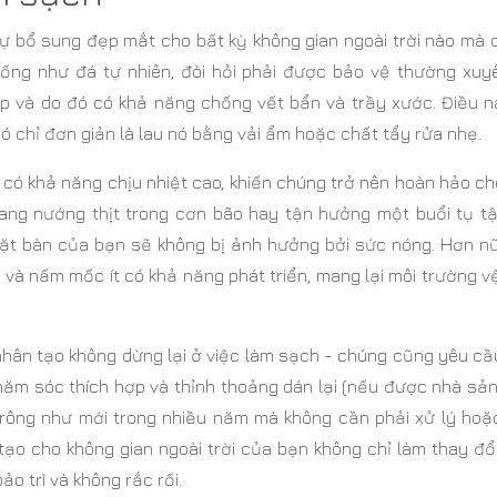
sự bổ sung đẹp mắt cho bất kỳ không gian ngoài trời nào mà 
iống như đá tự nhiên, đòi hỏi phải được bảo vệ thường xuy
ốp và do đó có khả năng chống vết bẩn và trầy xước. Điều n
nó chỉ đơn giản là lau nó bằng vải ẩm hoặc chất tẩy rửa nhẹ.
có khả năng chịu nhiệt cao, khiến chúng trở nên hoàn hảo c
đang nướng thịt trong cơn bão hay tận hưởng một buổi tụ t
ặt bàn của bạn sẽ không bị ảnh hưởng bởi sức nóng. Hơn nữ
và nấm mốc ít có khả năng phát triển, mang lại môi trường v
nhân tạo không dừng lại ở việc làm sạch - chúng cũng yêu c
ự chăm sóc thích hợp và thỉnh thoảng dán lại (nếu được nhà sả
trông như mới trong nhiều năm mà không cần phải xử lý hoặ
tạo cho không gian ngoài trời của bạn không chỉ làm thay đổ
 trì và không rắc rối.