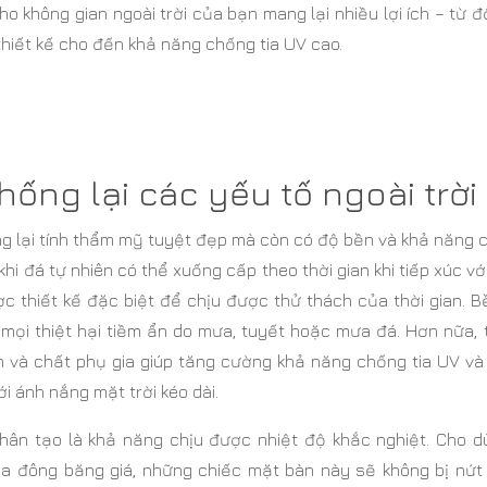
ho không gian ngoài trời của bạn mang lại nhiều lợi ích – từ 
 thiết kế cho đến khả năng chống tia UV cao.
ống lại các yếu tố ngoài trời
ng lại tính thẩm mỹ tuyệt đẹp mà còn có độ bền và khả năng 
 khi đá tự nhiên có thể xuống cấp theo thời gian khi tiếp xúc vớ
ược thiết kế đặc biệt để chịu được thử thách của thời gian. 
mọi thiệt hại tiềm ẩn do mưa, tuyết hoặc mưa đá. Hơn nữa, 
 và chất phụ gia giúp tăng cường khả năng chống tia UV và
i ánh nắng mặt trời kéo dài.
hân tạo là khả năng chịu được nhiệt độ khắc nghiệt. Cho d
a đông băng giá, những chiếc mặt bàn này sẽ không bị nứt