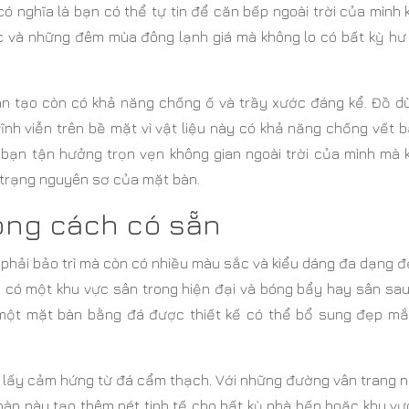
ó nghĩa là bạn có thể tự tin để căn bếp ngoài trời của mình
c và những đêm mùa đông lạnh giá mà không lo có bất kỳ hư
ân tạo còn có khả năng chống ố và trầy xước đáng kể. Đồ dù
vĩnh viễn trên bề mặt vì vật liệu này có khả năng chống vết 
p bạn tận hưởng trọn vẹn không gian ngoài trời của mình mà 
h trạng nguyên sơ của mặt bàn.
ong cách có sẵn
 phải bảo trì mà còn có nhiều màu sắc và kiểu dáng đa dạng 
ạn có một khu vực sân trong hiện đại và bóng bẩy hay sân sa
 một mặt bàn bằng đá được thiết kế có thể bổ sung đẹp mắ
 lấy cảm hứng từ đá cẩm thạch. Với những đường vân trang n
bàn này tạo thêm nét tinh tế cho bất kỳ nhà bếp hoặc khu vự