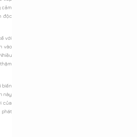
ấy cảm
n độc
kế với
h vào
Nhiều
 thậm
i biến
àn này
i của
 phát