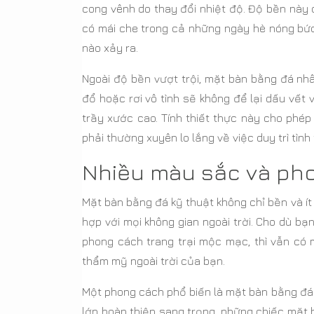
cong vênh do thay đổi nhiệt độ. Độ bền này c
có mái che trong cả những ngày hè nóng bứ
nào xảy ra.
Ngoài độ bền vượt trội, mặt bàn bằng đá nh
đổ hoặc rơi vô tình sẽ không để lại dấu vết 
trầy xước cao. Tính thiết thực này cho phé
phải thường xuyên lo lắng về việc duy trì tìn
Nhiều màu sắc và ph
Mặt bàn bằng đá kỹ thuật không chỉ bền và ít
hợp với mọi không gian ngoài trời. Cho dù b
phong cách trang trại mộc mạc, thì vẫn có
thẩm mỹ ngoài trời của bạn.
Một phong cách phổ biến là mặt bàn bằng đá
lớp hoàn thiện sang trọng, những chiếc mặt 