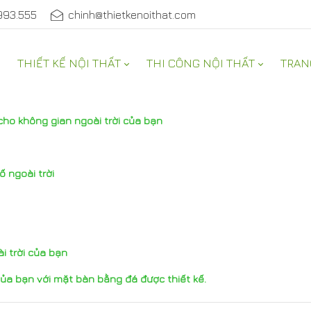
993.555
chinh@thietkenoithat.com
THIẾT KẾ NỘI THẤT
THI CÔNG NỘI THẤT
TRAN
ho không gian ngoài trời của bạn
 ngoài trời
i trời của bạn
 của bạn với mặt bàn bằng đá được thiết kế.