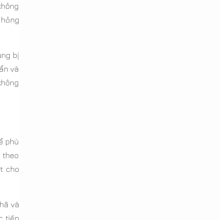
 không
 hỏng
ng bị
bẩn và
không
để phù
u theo
t cho
hã và
c tiếp