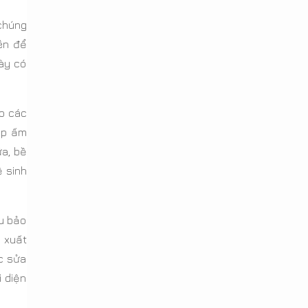
chúng
ên để
ày có
ho các
ập ấm
a, bề
ệ sinh
ầu bảo
n xuất
c sửa
i diện