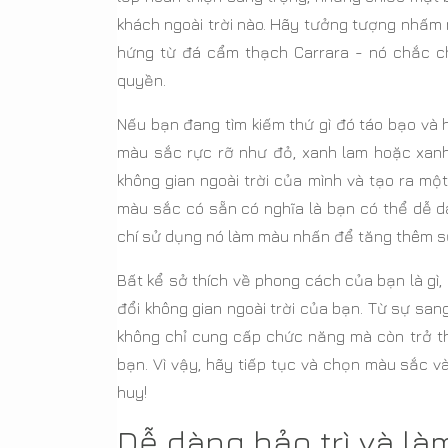
khách ngoài trời nào. Hãy tưởng tượng nhấm 
hứng từ đá cẩm thạch Carrara - nó chắc c
quyền.
Nếu bạn đang tìm kiếm thứ gì đó táo bạo và 
màu sắc rực rỡ như đỏ, xanh lam hoặc xanh
không gian ngoài trời của mình và tạo ra m
màu sắc có sẵn có nghĩa là bạn có thể dễ d
chí sử dụng nó làm màu nhấn để tăng thêm sự 
Bất kể sở thích về phong cách của bạn là gì
đổi không gian ngoài trời của bạn. Từ sự san
không chỉ cung cấp chức năng mà còn trở th
bạn. Vì vậy, hãy tiếp tục và chọn màu sắc 
huy!
Dễ dàng bảo trì và là