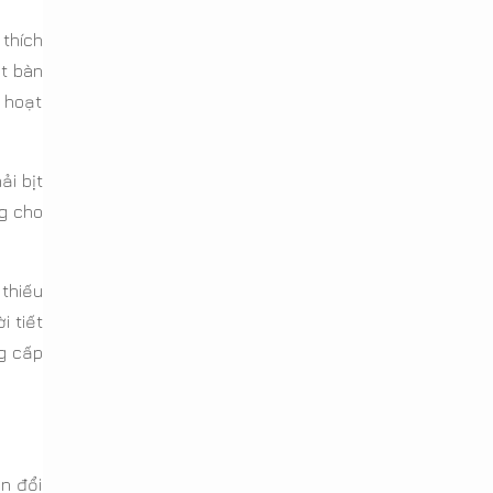
thích
t bàn
h hoạt
ải bịt
ng cho
 thiếu
i tiết
ng cấp
n đổi