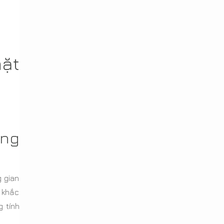
mặt
ông
 gian
t khắc
 tính