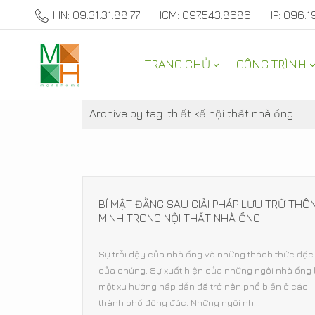
HN: 09.31.31.88.77
HCM: 097.543.8686
HP: 096.1
TRANG CHỦ
CÔNG TRÌNH
THAM KHẢO
Archive by tag:
thiết kế nội thất nhà ống
BÍ MẬT ĐẰNG SAU GIẢI PHÁP LƯU TRỮ THÔ
MINH TRONG NỘI THẤT NHÀ ỐNG
Sự trỗi dậy của nhà ống và những thách thức đặc 
của chúng. Sự xuất hiện của những ngôi nhà ống 
một xu hướng hấp dẫn đã trở nên phổ biến ở các
thành phố đông đúc. Những ngôi nh...