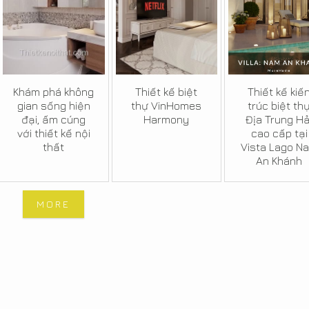
Khám phá không
Thiết kế biệt
Thiết kế kiế
gian sống hiện
thự VinHomes
trúc biệt th
đại, ấm cúng
Harmony
Địa Trung Hả
với thiết kế nội
cao cấp tại
thất
Vista Lago N
An Khánh
MORE