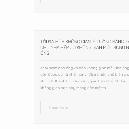
TỐI ĐA HÓA KHÔNG GIAN: Ý TƯỞNG SÁNG T
CHO NHÀ BẾP CÓ KHÔNG GIAN MỞ TRONG 
ỐNG
Khái niệm nhà ống và bếp không gian mở. Nhà ống
còn được gọi là nhà mỏng, đã trở nên phổ biến ở 
khu vực thành thị nơi không gian hạn chế. Những
không gian hẹp này mang đến một th...
Read More