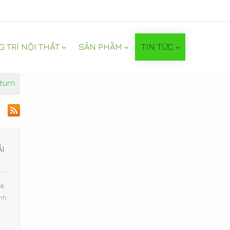
G TRÍ NỘI THẤT
SẢN PHẦM
TIN TỨC
turn
ẢI
là
nh