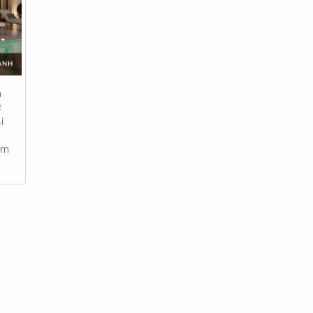
n
ự
i
am