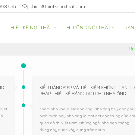
993.555
chinh@thietkenoithat.com
THIẾT KẾ NỘI THẤT
THI CÔNG NỘI THẤT
TRAN
Re
NG
KIỂU DÁNG ĐẸP VÀ TIẾT KIỆM KHÔNG GIAN: GI
PHÁP THIẾT KẾ SÁNG TẠO CHO NHÀ ỐNG
biệt
Khám phá khái niệm nhà ống. Nhà ống hay còn gọi 
là
bình minh hay nhà ong là một nét đặc trưng của cả
quan đô thị Việt Nam. Những ngôi nhà hẹp, thẳng
đứng này được xây dựng trên nhữn...