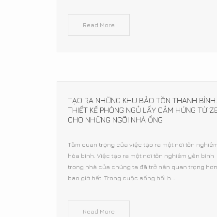
Read More
TẠO RA NHỮNG KHU BẢO TỒN THANH BÌNH:
THIẾT KẾ PHÒNG NGỦ LẤY CẢM HỨNG TỪ Z
CHO NHỮNG NGÔI NHÀ ỐNG
Tầm quan trọng của việc tạo ra một nơi tôn nghiê
hòa bình. Việc tạo ra một nơi tôn nghiêm yên bình
trong nhà của chúng ta đã trở nên quan trọng hơ
bao giờ hết. Trong cuộc sống hối h...
Read More