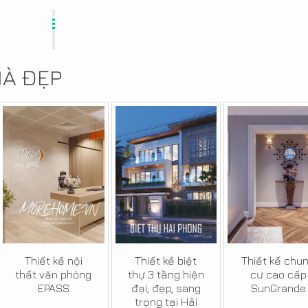
HÀ ĐẸP
Thiết kế nội
Thiết kế biệt
Thiết kế chu
thất văn phòng
thự 3 tầng hiện
cư cao cấp
EPASS
đại, đẹp, sang
SunGrande
trọng tại Hải