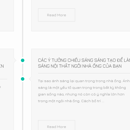
Read More
CÁC Ý TƯỞNG CHIẾU SÁNG SÁNG TẠO ĐỂ L
EN
SÁNG NỘI THẤT NGÔI NHÀ ỐNG CỦA BẠN
Tại sao ánh sáng lại quan trọng trong nhà ống. Ánh
m
sáng là một yếu tố quan trọng trong bất kỳ không
gian sống nào, nhưng nó còn có ý nghĩa lớn hơn
n
trong một ngôi nhà ống. Cách bố trí ...
Read More