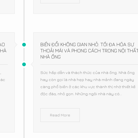
ẠO
BIẾN ĐỔI KHÔNG GIAN NHỎ: TỐI ĐA HÓA SỰ
NHÀ
THOẢI MÁI VÀ PHONG CÁCH TRONG NỘI THẤ
NHÀ ỐNG
,
Sức hấp dẫn và thách thức của nhà ống. Nhà ống
các
hay còn gọi là nhà hẹp hay nhà mảnh đang ngày
càng phổ biến ở các khu vực thành thị nhờ thiết kế
độc đáo, nhỏ gọn. Những ngôi nhà này có...
Read More