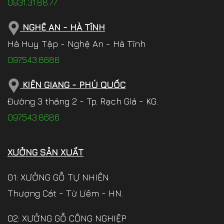
0931.31.88.77
NGHỆ AN - HÀ TĨNH
Hà Huy Tập - Nghệ An - Hà Tĩnh
097.543.8686
KIÊN GIANG - PHÚ QUỐC
Đường 3 tháng 2 - Tp. Rạch Giá - KG.
097.543.8686
XƯỞNG SẢN XUẤT
01: XƯỞNG GỖ TỰ NHIÊN
Thượng Cát - Từ Liêm - HN.
02: XƯỞNG GỖ CÔNG NGHIỆP