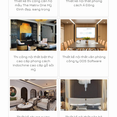
Thiết kế thi công căn hộ
Thiết kế nội thất phong
mẫu The Matrix One Mỹ
cách Á Đông
Đình đẹp, sang trọng
Thi công nội thất biệt thự
Thiết kế nội thất văn phòng
cao cấp phong cách
công ty OOS Software
Indochine cao cấp gỗ sồi
mỹ
Thiết kế chung cư tại
Thiết kế nội thất căn hộ