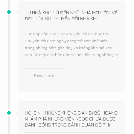
TỪ NHÀ KHO CŨ ĐẾN NGÔI NHÀ MƠ ƯỚC: VẺ
ĐẸP CỦA SỰ CHUYỂN ĐỔI NHÀ KHO
Sức hấp dẫn của việc chuyển đổi chuồng trại.
Chuyển đổi Barn ngày càng trở nên phổ biến
trong những năm gần đây và không khó hiểu tại
sao. Có một sức hấp dẫn và nét đặc trưng không th
Read More
HỒI SINH NHỮNG KHÔNG GIAN BỊ BỎ HOANG:
KHÁM PHÁ NHỮNG VIÊN NGỌC CHƯA ĐƯỢC
ĐÁNH BÓNG TRONG CẢNH QUAN ĐÔ THỊ