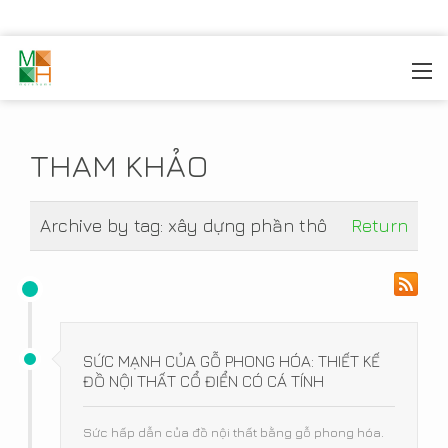
MOREHOME
/
TIN TỨC
/
THAM KHẢO
THAM KHẢO
Archive by tag:
xây dựng phần thô
Return
SỨC MẠNH CỦA GỖ PHONG HÓA: THIẾT KẾ
ĐỒ NỘI THẤT CỔ ĐIỂN CÓ CÁ TÍNH
Sức hấp dẫn của đồ nội thất bằng gỗ phong hóa.