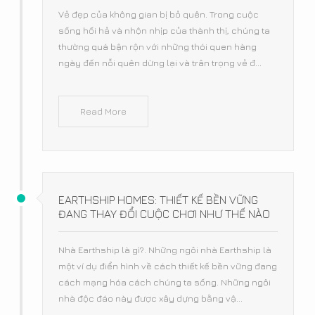
Vẻ đẹp của không gian bị bỏ quên. Trong cuộc
sống hối hả và nhộn nhịp của thành thị, chúng ta
thường quá bận rộn với những thói quen hàng
ngày đến nỗi quên dừng lại và trân trọng vẻ đ...
Read More
EARTHSHIP HOMES: THIẾT KẾ BỀN VỮNG
ĐANG THAY ĐỔI CUỘC CHƠI NHƯ THẾ NÀO
Nhà Earthship là gì?. Những ngôi nhà Earthship là
một ví dụ điển hình về cách thiết kế bền vững đang
cách mạng hóa cách chúng ta sống. Những ngôi
nhà độc đáo này được xây dựng bằng vậ...