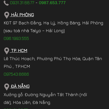
0931.31.88.77
-
0987.653.777
HẢI PHÒNG
KĐT 97 Bạch Đằng, Hạ Lý, Hồng Bàng, Hải Phòng
(sau toà nhà Taiyo – Hải Long)
096.1993.555
TP. HCM
Lê Thúc Hoạch, Phường Phú Thọ Hòa, Quận Tân
Phú , TP.HCM
097.543.8686
ĐÀ NẴNG
Xưởng gỗ: Đường Nguyễn Tất Thành (nối
dài), Hòa Liên, Đà Nẵng.