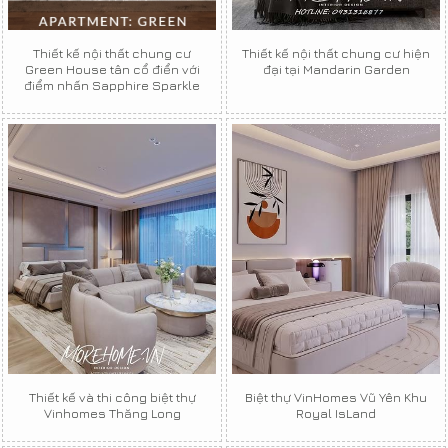
Thiết kế nội thất chung cư
Thiết kế nội thất chung cư hiện
Green House tân cổ điển với
đại tại Mandarin Garden
điểm nhấn Sapphire Sparkle
Thiết kế và thi công biệt thự
Biệt thự VinHomes Vũ Yên Khu
Vinhomes Thăng Long
Royal IsLand