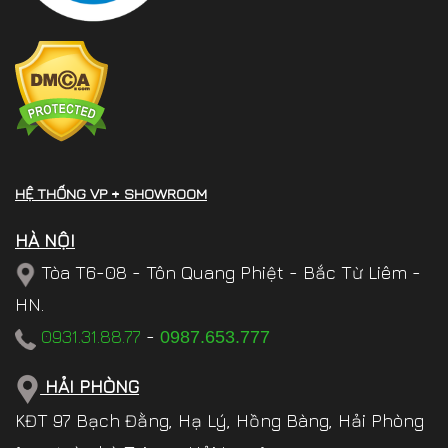
HỆ THỐNG VP + SHOWROOM
HÀ NỘI
Tòa T6-08 - Tôn Quang Phiệt - Bắc Từ Liêm -
HN.
0931.31.88.77
-
0987.653.777
HẢI PHÒNG
KĐT 97 Bạch Đằng, Hạ Lý, Hồng Bàng, Hải Phòng