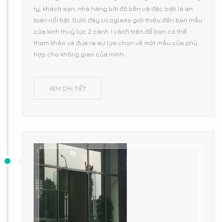
ty, khách sạn, nhà hàng bởi độ bền và đặc biệt là an
toàn nổi bật. Dưới đây Licoglass giới thiệu đến bạn mẫu
cửa kính thuỷ lực 2 cánh 1 vách trên để bạn có thể
tham khảo và đưa ra sự lựa chọn về một mẫu cửa phù
hợp cho không gian của mình.
XEM CHI TIẾT