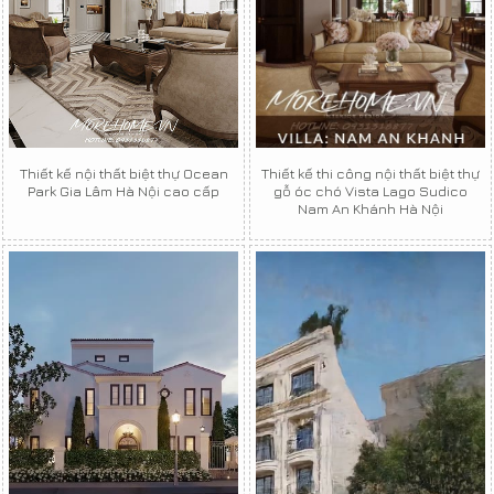
Thiết kế nội thất biệt thự Ocean
Thiết kế thi công nội thất biệt thự
Park Gia Lâm Hà Nội cao cấp
gỗ óc chó Vista Lago Sudico
Nam An Khánh Hà Nội