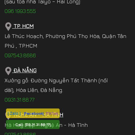
(sau toà nhà Taiyo – Hải Long)
096.1993.555
TP. HCM
Lê Thúc Hoạch, Phường Phú Thọ Hòa, Quận Tân
Phú , TP.HCM
097.543.8686
ĐÀ NẴNG
Xưởng gỗ: Đường Nguyễn Tất Thành (nối
dài), Hòa Liên, Đà Nẵng.
0931.31.88.77
[ Zalo ]
[Facebook]
[TikTok]
NGHỆ AN - HÀ TĨNH
Hà Huy Tập - Nghệ An - Hà Tĩnh
Call:
[09.31.31.88.77]
097.543.8686