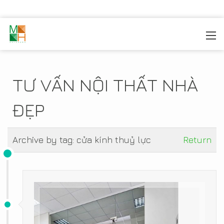
MOREHOME
/
TIN TỨC
TƯ VẤN NỘI THẤT NHÀ
ĐẸP
Archive by tag:
cửa kính thuỷ lực
Return