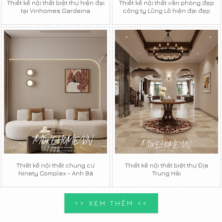
Thiết kế nội thất biệt thự hiện đại
Thiết kế nội thất văn phòng đẹp
tại Vinhomes Gardeina
công ty Lũng Lô hiện đại đẹp
Thiết kế nội thất chung cư
Thiết kế nội thất biệt thự Địa
Ninety Complex - Anh Bá
Trung Hải
>> XEM THÊM <<