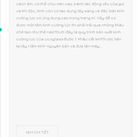
cách âm, có thể chịu nén cao, tránh tác động xấu của gió
và khí độc, kính còn có tác dụng lấy sáng và đặc biệt kính
cường lực có ứng dụng cao trong trang trí. Vậy để có
được một tấm kính cường lực thì phải trải qua những khâu
chế tạo như thế nào?Dưới đây là quy trình sản xuất kính
cường lực của Licoglass:Bước 1: Khâu cắt kínhTrước tiên
ta lấy 1 tấm kính nguyên bản và đưa lên máy...
XEM CHI TIẾT