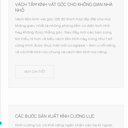
VÁCH TẮM KÍNH VÁT GÓC CHO KHÔNG GIAN NHÀ
NHỎ
Vách tắm kính vát góc 135 độ thích hợp lắp đặt cho mọi
không gian, nhất là những phòng tắm có diện tích nhỏ
hay không được thẳng góc. Sau đây mời các bạn cùng
tìm hiểu rõ hơn về kiểu vách tắm kính này cũng như 1 số
công trình được thực hiện bởi Licoglass – đơn vị nổi tiếng
về nội thất kính nói chung và vách tắm kính nói riêng.
XEM CHI TIẾT
CÁC BƯỚC SẢN XUẤT KÍNH CƯỜNG LỰC
Kính cường lực có khả năng ngăn chặn các tia tử ngoại,