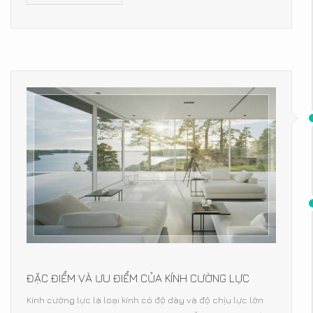
ĐẶC ĐIỂM VÀ ƯU ĐIỂM CỦA KÍNH CƯỜNG LỰC
Kính cường lực là loại kính có độ dày và độ chịu lực lớn