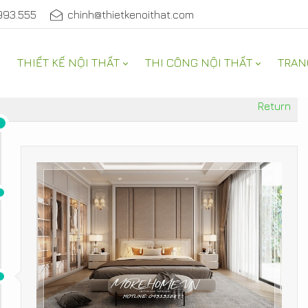
993.555
chinh@thietkenoithat.com
THIẾT KẾ NỘI THẤT
THI CÔNG NỘI THẤT
TRAN
Return