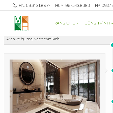
HN: 09.31.31.88.77
HCM: 097.543.8686
HP: 096.1
TRANG CHỦ
CÔNG TRÌNH
TƯ VẤN NỘI THẤT NHÀ ĐẸP
Archive by tag:
vách tắm kính