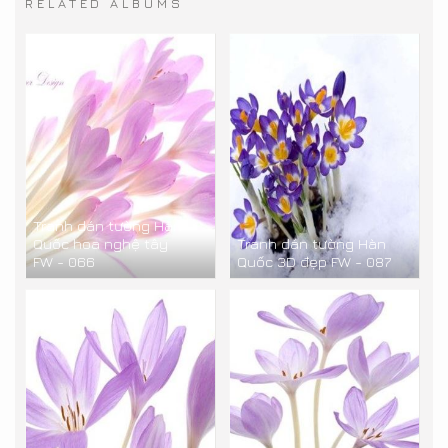
RELATED ALBUMS
Tranh dán tường Hàn
Quốc hoa nghệ tây
Tranh dán tường Hàn
FW - 066
Quốc 3D đẹp FW - 087