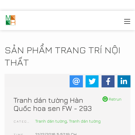
MOREHOME
/
TRANG TRÍ NỘI THẤT
/
SẢN PHẨM NỘI
THẤT
SẢN PHẨM TRANG TRÍ NỘI
THẤT
Tranh dán tường Hàn
Retrun
Quốc hoa sen FW - 293
Tranh dán tường
,
Tranh dán tường
CATEGORIES
21/12/2016 5:57:19 CH
TIME