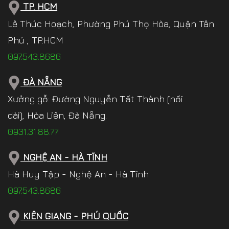
TP. HCM
Lê Thúc Hoạch, Phường Phú Thọ Hòa, Quận Tân
Phú , TP.HCM
097.543.8686
ĐÀ NẴNG
Xưởng gỗ: Đường Nguyễn Tất Thành (nối
dài), Hòa Liên, Đà Nẵng.
0931.31.88.77
NGHỆ AN - HÀ TĨNH
Hà Huy Tập - Nghệ An - Hà Tĩnh
097.543.8686
KIÊN GIANG - PHÚ QUỐC