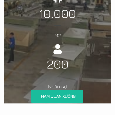
10.000
M2
200
Nh
n sự
â
THAM QUAN XƯỞNG