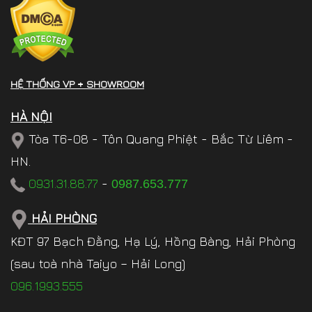
HỆ THỐNG VP + SHOWROOM
HÀ NỘI
Tòa T6-08 - Tôn Quang Phiệt - Bắc Từ Liêm -
HN.
0931.31.88.77
-
0987.653.777
HẢI PHÒNG
KĐT 97 Bạch Đằng, Hạ Lý, Hồng Bàng, Hải Phòng
(sau toà nhà Taiyo – Hải Long)
096.1993.555