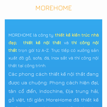
MOREHOME
MOREHOME là công ty
thiết kế kiến trúc nhà
đẹp
,
thiết kế nội thất
và
thi công nội
thất
trọn gói từ A-Z. Trực tiếp có xưởng sản
xuất đồ gỗ, sofa, đá, inox sắt và thi công nội
thất tại công trình.
Các phong cách thiết kế nội thất đang
được ưa chuộng: Phong cách hiện đại,
tân cổ điển, indochine, Địa trung hải,
gỗ việt, tối giản..MoreHome đã thiết kế