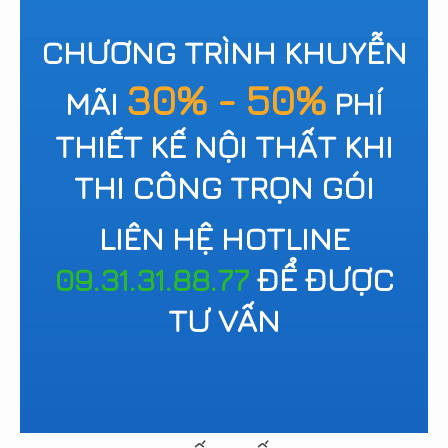
CHƯƠNG TRÌNH KHUYỄN
30% - 50%
MÃI
PHÍ
THIẾT KẾ NỘI THẤT KHI
THI CÔNG TRỌN GÓI
LIÊN HỆ HOTLINE
09.31.31.88.77
ĐỂ ĐƯỢC
TƯ VẤN