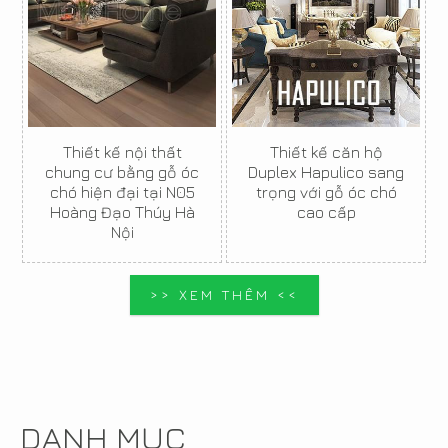
Thiết kế nội thất
Thiết kế căn hộ
chung cư bằng gỗ óc
Duplex Hapulico sang
chó hiện đại tại N05
trọng với gỗ óc chó
Hoàng Đạo Thúy Hà
cao cấp
Nội
>> XEM THÊM <<
DANH MỤC