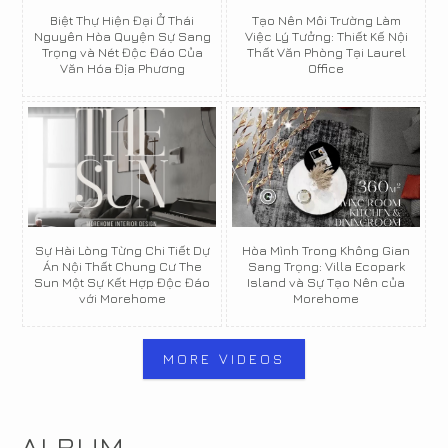
Biệt Thự Hiện Đại Ở Thái
Tạo Nên Môi Trường Làm
Nguyên Hòa Quyện Sự Sang
Việc Lý Tưởng: Thiết Kế Nội
Trọng và Nét Độc Đáo Của
Thất Văn Phòng Tại Laurel
Văn Hóa Địa Phương
Office
Sự Hài Lòng Từng Chi Tiết Dự
Hòa Mình Trong Không Gian
Án Nội Thất Chung Cư The
Sang Trọng: Villa Ecopark
Sun Một Sự Kết Hợp Độc Đáo
Island và Sự Tạo Nên của
với Morehome
Morehome
MORE VIDEOS
ALBUM