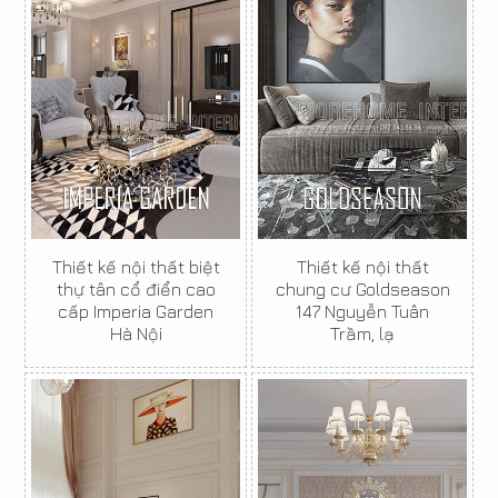
Thiết kế nội thất biệt
Thiết kế nội thất
thự tân cổ điển cao
chung cư Goldseason
cấp Imperia Garden
147 Nguyễn Tuân
Hà Nội
Trầm, lạ