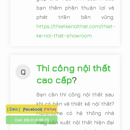
bạn thêm phần thuận lợi và
phát triền bền vững:
https://thietkenoithat.com/thiet-
ke-noi-that-showroom
.
Thi công nội thất
Q
cao cấp
?
Bạn cần thi công nội thất sau
khi có bản vẽ thiết kế nội thất?
[ Zalo ]
[Facebook]
[TikTok]
MoreHome có hệ thống nhà
Call:
[09.31.31.88.77]
máy sản xuất nội thất hiện đại