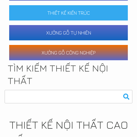
THIẾT KẾ KIẾN TRÚC
XƯỞNG GỖ TỰ NHIÊN
XƯỞNG GỖ CÔNG NGHIỆP
TÌM KIẾM THIẾT KẾ NỘI
THẤT
THIẾT KẾ NỘI THẤT CAO