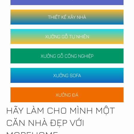
THIẾT KẾ XÂY NHÀ
XƯỞNG GỖ TỰ NHIÊN
XƯỞNG GỖ CÔNG NGHIỆP
XƯỞNG SOFA
XƯỞNG ĐÁ
HÃY LÀM CHO MÌNH MỘT
CĂN NHÀ ĐẸP VỚI