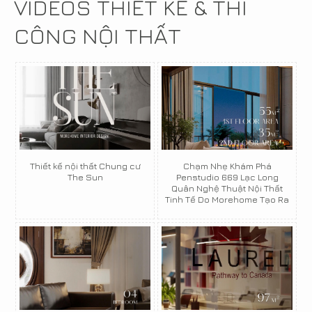
VIDEOS THIẾT KẾ & THI
CÔNG NỘI THẤT
Thiết kế nội thất Chung cư
Chạm Nhẹ Khám Phá
The Sun
Penstudio 669 Lạc Long
Quân Nghệ Thuật Nội Thất
Tinh Tế Do Morehome Tạo Ra