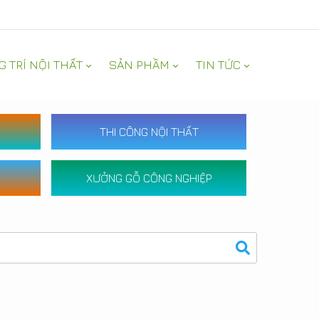
G TRÍ NỘI THẤT
SẢN PHẦM
TIN TỨC
THI CÔNG NỘI THẤT
XƯỞNG GỖ CÔNG NGHIỆP