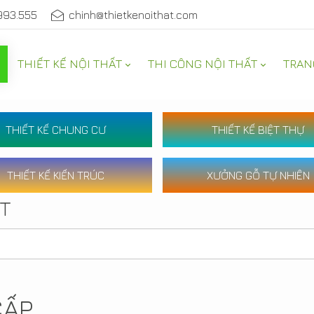
993.555
chinh@thietkenoithat.com
THIẾT KẾ NỘI THẤT
THI CÔNG NỘI THẤT
TRAN
THIẾT KẾ CHUNG CƯ
THIẾT KẾ BIỆT THỰ
THIẾT KẾ KIẾN TRÚC
XƯỞNG GỖ TỰ NHIÊN
ẤT
CẤP