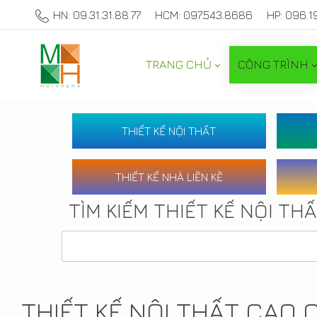
HN: 09.31.31.88.77
HCM: 097.543.8686
HP: 096.1
TRANG CHỦ
CÔNG TRÌNH
THIẾT KẾ NỘI THẤT
THIẾT KẾ NHÀ LIỀN KỀ
TÌM KIẾM THIẾT KẾ NỘI TH
THIẾT KẾ NỘI THẤT CAO 