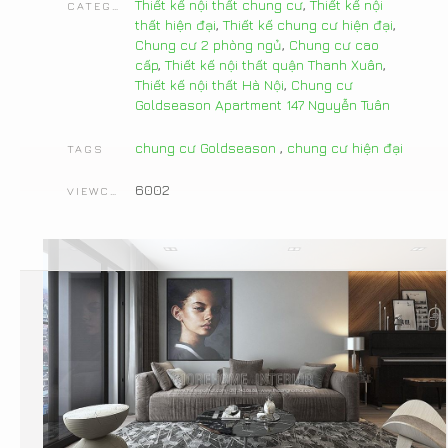
Thiết kế nội thất chung cư
,
Thiết kế nội
CATEGORIES
thất hiện đại
,
Thiết kế chung cư hiện đại
,
Chung cư 2 phòng ngủ
,
Chung cư cao
cấp
,
Thiết kế nội thất quận Thanh Xuân
,
Thiết kế nội thất Hà Nội
,
Chung cư
Goldseason Apartment 147 Nguyễn Tuân
chung cư Goldseason
,
chung cư hiện đại
TAGS
6002
VIEWCOUNT