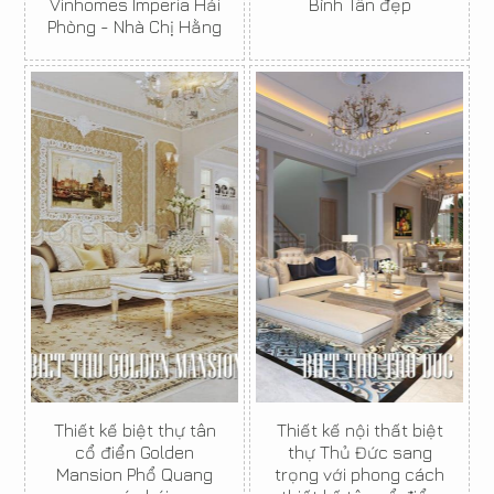
Vinhomes Imperia Hải
Bình Tân đẹp
Phòng - Nhà Chị Hằng
Thiết kế biệt thự tân
Thiết kế nội thất biệt
cổ điển Golden
thự Thủ Đức sang
Mansion Phổ Quang
trọng với phong cách