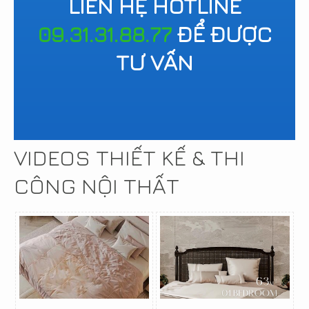
LIÊN HỆ HOTLINE
09.31.31.88.77
ĐỂ ĐƯỢC
TƯ VẤN
VIDEOS THIẾT KẾ & THI
CÔNG NỘI THẤT