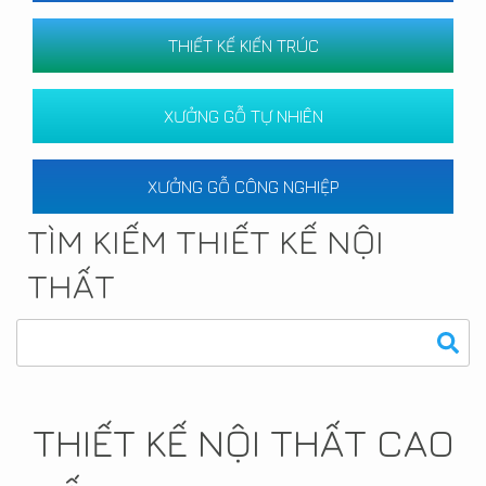
THIẾT KẾ KIẾN TRÚC
XƯỞNG GỖ TỰ NHIÊN
XƯỞNG GỖ CÔNG NGHIỆP
TÌM KIẾM THIẾT KẾ NỘI
THẤT
THIẾT KẾ NỘI THẤT CAO