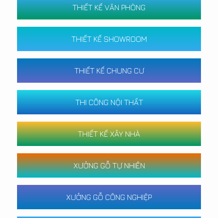
THIẾT KẾ VĂN PHÒNG
THIẾT KẾ SHOWROOM
THIẾT KẾ CHUNG CƯ
THI CÔNG NỘI THẤT
THIẾT KẾ XÂY NHÀ
XƯỞNG GỖ TỰ NHIÊN
XƯỞNG GỖ CÔNG NGHIỆP