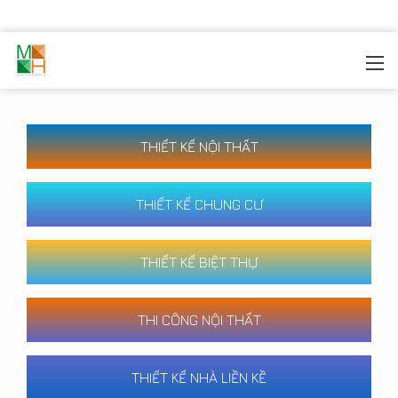
MOREHOME
/
CÔNG TRÌNH
THIẾT KẾ NỘI THẤT
THIẾT KẾ CHUNG CƯ
THIẾT KẾ BIỆT THỰ
THI CÔNG NỘI THẤT
THIẾT KẾ NHÀ LIỀN KỀ