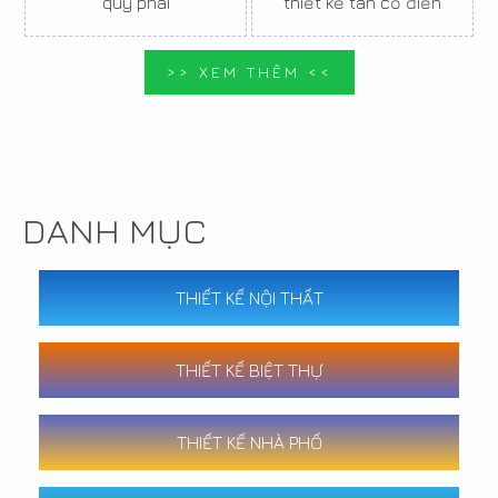
quý phái
thiết kế tân cổ điển
>> XEM THÊM <<
DANH MỤC
THIẾT KẾ NỘI THẤT
THIẾT KẾ BIỆT THỰ
THIẾT KẾ NHÀ PHỐ