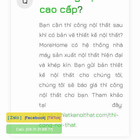
Q
cao cấp
?
Bạn cần thi công nội thất sau
khi có bản vẽ thiết kế nội thất?
MoreHome có hệ thống nhà
máy sản xuất nội thất hiện đại
và khép kín. Bạn gửi bản thiết
kế nội thất cho chúng tôi,
chúng tôi sẽ báo giá thi công
nội thất cho bạn. Tham khảo
tại đây:
https://thietkenoithat.com/thi-
[ Zalo ]
[Facebook]
[TikTok]
cong-noi-that
.
Call:
[09.31.31.88.77]